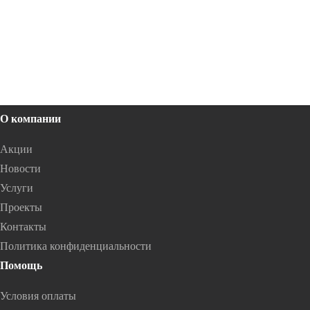
Клинкерные ступени
Тротуарная плитка
Заборы и ограждения
Керамические блоки
Кладочные смеси
Черепица
О компании
Акции
Новости
Услуги
Проекты
Контакты
Политика конфиденциальности
Помощь
Условия оплаты