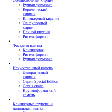
Облицовочный кирпич
Ручная формовка
Керамический
кирпич
Клинкерный кирпич
Огнеупорный
кирпич
Печной кирпич
Ригель формат
Фасадная плитка
Клинкерная
Ригель формат
Ручная формовка
Искусственный камень
Декоративный
кирпич
Серия Special Edition
Серия скала
Крупноформатный
камень
Клинкерные ступени и
напольная плитка