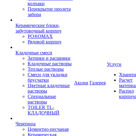
колпаки
Перекрытие пролета
забора
Керамические блоки,
забутовочный кирпич
PO®OMAX
Рядовой кирпич
Кладочные смеси
Затирки и расшивки
Кладочные растворы
Услуги
Теплые растворы
Смеси для укладки
Хранен
брусчатки
Расчет
Акции
Галерея
Цветные кладочные
материа
растворы
Распил
Специальные
кирпич
растворы
TOILER TL-
КЛАДОЧНЫЙ
Черепица
Цементно-песчаная
Керамическая