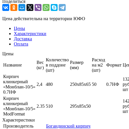
Поделиться
Цена действительна на территории ЮФО
Цены
Характеристики
Доставка
Оплата
Цены
Количество
Расход
Вес
Размер
Название
в поддоне
на м2
Формат
Це
(кг)
(мм)
(шт)
(шт)
Кирпич
13
клинкерный
2,4
480
250х85х65
50
0.7НФ
руб
«Монблан-10/5»
шт
0.7НФ
Кирпич
14
клинкерный
2.35
510
295х85х50
руб
«Монблан-10/5»
шт
ModFormat
Характеристики
Производитель
Богандинский кирпич