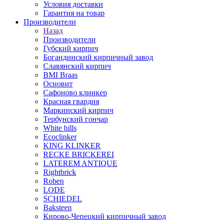
Условия доставки
Гарантия на товар
Производители
Назад
Производители
Губский кирпич
Богандинский кирпичный завод
Славянский кирпич
BMI Braas
Основит
Сафоново клинкер
Красная гвардия
Маркинский кирпич
Тербунский гончар
White hills
Ecoclinker
KING KLINKER
RECKE BRICKEREI
LATEREM ANTIQUE
Rightbrick
Roben
LODE
SCHIEDEL
Baksteen
Кирово-Чепецкий кирпичный завод