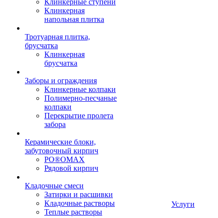
Клинкерные ступени
Клинкерная
напольная плитка
Тротуарная плитка,
брусчатка
Клинкерная
брусчатка
Заборы и ограждения
Клинкерные колпаки
Полимерно-песчаные
колпаки
Перекрытие пролета
забора
Керамические блоки,
забутовочный кирпич
PO®OMAX
Рядовой кирпич
Кладочные смеси
Затирки и расшивки
Кладочные растворы
Услуги
Теплые растворы