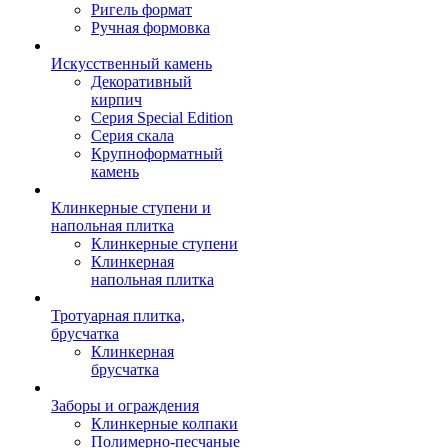
Ригель формат
Ручная формовка
Искусственный камень
Декоративный
кирпич
Серия Special Edition
Серия скала
Крупноформатный
камень
Клинкерные ступени и
напольная плитка
Клинкерные ступени
Клинкерная
напольная плитка
Тротуарная плитка,
брусчатка
Клинкерная
брусчатка
Заборы и ограждения
Клинкерные колпаки
Полимерно-песчаные