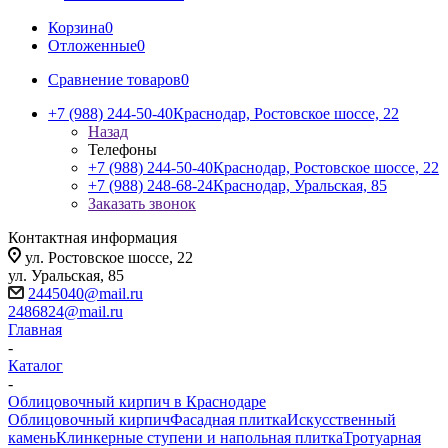
Корзина
0
Отложенные
0
Сравнение товаров
0
+7 (988) 244-50-40
Краснодар, Ростовское шоссе, 22
Назад
Телефоны
+7 (988) 244-50-40
Краснодар, Ростовское шоссе, 22
+7 (988) 248-68-24
Краснодар, Уральская, 85
Заказать звонок
Контактная информация
ул. Ростовское шоссе, 22
ул. Уральская, 85
2445040@mail.ru
2486824@mail.ru
Главная
-
Каталог
-
Облицовочный кирпич в Краснодаре
Облицовочный кирпич
Фасадная плитка
Искусственный
камень
Клинкерные ступени и напольная плитка
Тротуарная