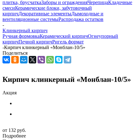
плитка, брусчатка
Заборы и ограждения
Черепица
Кладочные
смеси
Керамические блоки, забутовочный
кирпич
Декоративные элементы
Дымоходные и
вентиляционные системы
Распродажа остатков
-
Клинкерный кирпич
Ручная формовка
Керамический кирпич
Огнеупорный
кирпич
Печной кирпич
Ригель формат
-
Кирпич клинкерный «Монблан-10/5»
Поделиться
Кирпич клинкерный «Монблан-10/5»
Акция
от
132 руб.
Подробнее