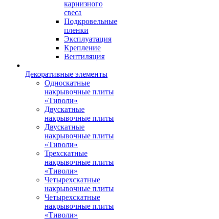
карнизного
свеса
Подкровельные
пленки
Эксплуатация
Крепление
Вентиляция
Декоративные элементы
Односкатные
накрывочные плиты
«Тиволи»
Двускатные
накрывочные плиты
Двускатные
накрывочные плиты
«Тиволи»
Трехскатные
накрывочные плиты
«Тиволи»
Четырехскатные
накрывочные плиты
Четырехскатные
накрывочные плиты
«Тиволи»