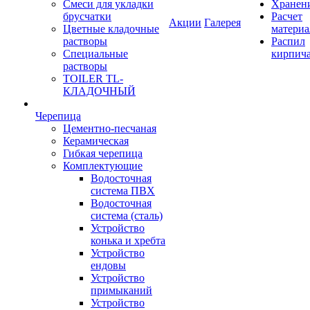
Смеси для укладки
Хранен
брусчатки
Расчет
Акции
Галерея
Цветные кладочные
материа
растворы
Распил
Специальные
кирпич
растворы
TOILER TL-
КЛАДОЧНЫЙ
Черепица
Цементно-песчаная
Керамическая
Гибкая черепица
Комплектующие
Водосточная
система ПВХ
Водосточная
система (сталь)
Устройство
конька и хребта
Устройство
ендовы
Устройство
примыканий
Устройство