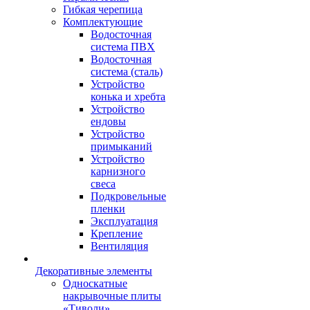
Гибкая черепица
Комплектующие
Водосточная
система ПВХ
Водосточная
система (сталь)
Устройство
конька и хребта
Устройство
ендовы
Устройство
примыканий
Устройство
карнизного
свеса
Подкровельные
пленки
Эксплуатация
Крепление
Вентиляция
Декоративные элементы
Односкатные
накрывочные плиты
«Тиволи»