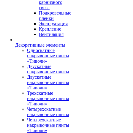
карнизного
свеса
Подкровельные
пленки
Эксплуатация
Крепление
Вентиляция
Декоративные элементы
Односкатные
накрывочные плиты
«Тиволи»
Двускатные
накрывочные плиты
Двускатные
накрывочные плиты
«Тиволи»
Трехскатные
накрывочные плиты
«Тиволи»
Четырехскатные
накрывочные плиты
Четырехскатные
накрывочные плиты
«Тиволи»