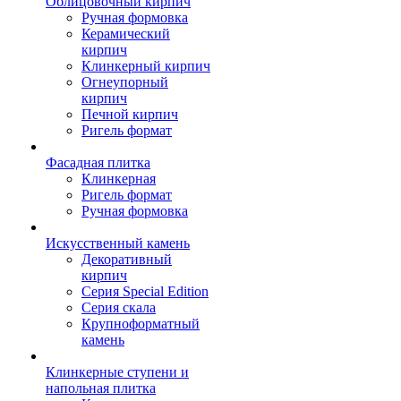
Облицовочный кирпич
Ручная формовка
Керамический
кирпич
Клинкерный кирпич
Огнеупорный
кирпич
Печной кирпич
Ригель формат
Фасадная плитка
Клинкерная
Ригель формат
Ручная формовка
Искусственный камень
Декоративный
кирпич
Серия Special Edition
Серия скала
Крупноформатный
камень
Клинкерные ступени и
напольная плитка