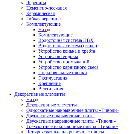
Черепица
Цементно-песчаная
Керамическая
Гибкая черепица
Комплектующие
Назад
Комплектующие
Водосточная система ПВХ
Водосточная система (сталь)
Устройство конька и хребта
Устройство ендовы
Устройство примыканий
Устройство карнизного свеса
Подкровельные пленки
Эксплуатация
Крепление
Вентиляция
Декоративные элементы
Назад
Декоративные элементы
Односкатные накрывочные плиты «Тиволи»
Двускатные накрывочные плиты
Двускатные накрывочные плиты «Тиволи»
Трехскатные накрывочные плиты «Тиволи»
Четырехскатные накрывочные плиты