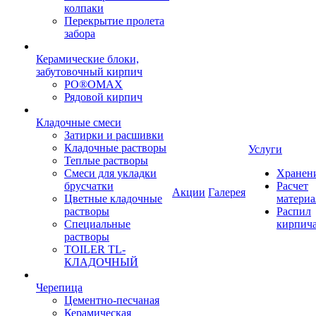
колпаки
Перекрытие пролета
забора
Керамические блоки,
забутовочный кирпич
PO®OMAX
Рядовой кирпич
Кладочные смеси
Затирки и расшивки
Кладочные растворы
Услуги
Теплые растворы
Смеси для укладки
Хранен
брусчатки
Расчет
Акции
Галерея
Цветные кладочные
материа
растворы
Распил
Специальные
кирпич
растворы
TOILER TL-
КЛАДОЧНЫЙ
Черепица
Цементно-песчаная
Керамическая