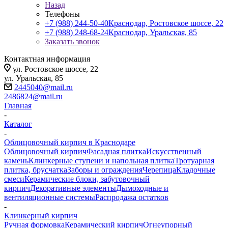
Назад
Телефоны
+7 (988) 244-50-40
Краснодар, Ростовское шоссе, 22
+7 (988) 248-68-24
Краснодар, Уральская, 85
Заказать звонок
Контактная информация
ул. Ростовское шоссе, 22
ул. Уральская, 85
2445040@mail.ru
2486824@mail.ru
Главная
-
Каталог
-
Облицовочный кирпич в Краснодаре
Облицовочный кирпич
Фасадная плитка
Искусственный
камень
Клинкерные ступени и напольная плитка
Тротуарная
плитка, брусчатка
Заборы и ограждения
Черепица
Кладочные
смеси
Керамические блоки, забутовочный
кирпич
Декоративные элементы
Дымоходные и
вентиляционные системы
Распродажа остатков
-
Клинкерный кирпич
Ручная формовка
Керамический кирпич
Огнеупорный