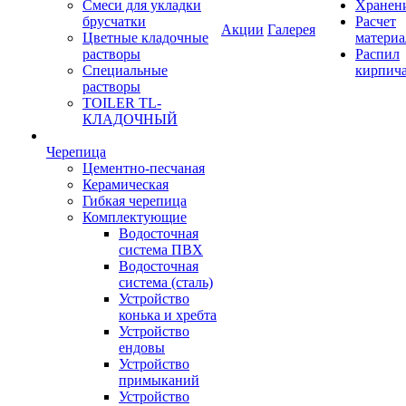
Смеси для укладки
Хранен
брусчатки
Расчет
Акции
Галерея
Цветные кладочные
материа
растворы
Распил
Специальные
кирпич
растворы
TOILER TL-
КЛАДОЧНЫЙ
Черепица
Цементно-песчаная
Керамическая
Гибкая черепица
Комплектующие
Водосточная
система ПВХ
Водосточная
система (сталь)
Устройство
конька и хребта
Устройство
ендовы
Устройство
примыканий
Устройство