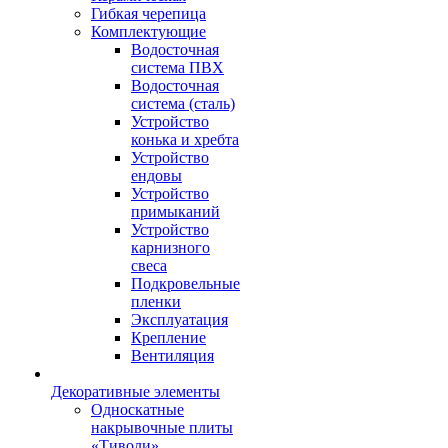
Гибкая черепица
Комплектующие
Водосточная
система ПВХ
Водосточная
система (сталь)
Устройство
конька и хребта
Устройство
ендовы
Устройство
примыканий
Устройство
карнизного
свеса
Подкровельные
пленки
Эксплуатация
Крепление
Вентиляция
Декоративные элементы
Односкатные
накрывочные плиты
«Тиволи»