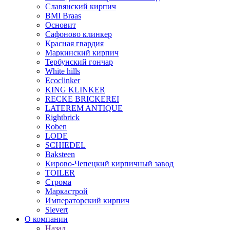
Славянский кирпич
BMI Braas
Основит
Сафоново клинкер
Красная гвардия
Маркинский кирпич
Тербунский гончар
White hills
Ecoclinker
KING KLINKER
RECKE BRICKEREI
LATEREM ANTIQUE
Rightbrick
Roben
LODE
SCHIEDEL
Baksteen
Кирово-Чепецкий кирпичный завод
TOILER
Строма
Маркастрой
Императорский кирпич
Sievert
О компании
Назад