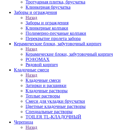
Тротуарная плитка, брусчатка
Клинкерная брусчатка
Заборы и ограждения
Назад
Заборы и ограждения
Клинкерные колпаки
Полимерно-песчаные колпаки
Перекрытие пролета забора
Керамические блоки, забутовочный кирпич
Назад
Керамические блоки, забутовочный кирпич
PO®OMAX
Рядовой кирпич
Кладочные смеси
Назад
Кладочные смеси
Затирки и расшивки
Кладочные растворы
Теплые растворы
Смеси для укладки брусчатки
Цветные кладочные растворы
Специальные растворы
TOILER TL-КЛАДОЧНЫЙ
Черепица
Назад