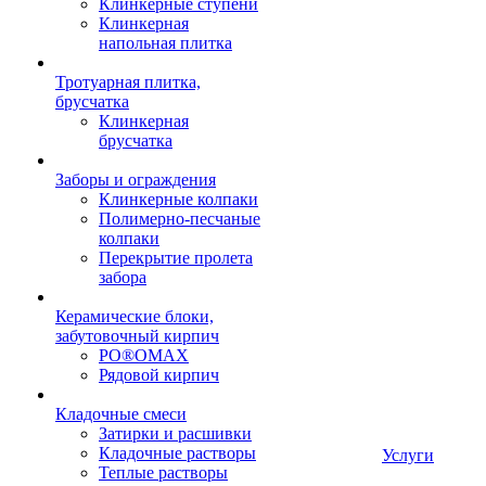
Клинкерные ступени
Клинкерная
напольная плитка
Тротуарная плитка,
брусчатка
Клинкерная
брусчатка
Заборы и ограждения
Клинкерные колпаки
Полимерно-песчаные
колпаки
Перекрытие пролета
забора
Керамические блоки,
забутовочный кирпич
PO®OMAX
Рядовой кирпич
Кладочные смеси
Затирки и расшивки
Кладочные растворы
Услуги
Теплые растворы