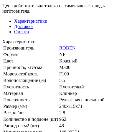
Цена действительна только на самовывоз с завода-
изготовителя.
Характеристики
Доставка
Оплата
Характеристики
Производитель
ROBEN
Формат
NF
Цвет
Красный
Прочность, кгс/см2
M300
Морозостойкость
F100
Водопоглощение (%)
5.5
Пустотность
Пустотелый
Материал
Клинкер
Поверхность
Рельефная с посыпкой
Размер (мм)
240x115x71
Вес, кг/шт
2.8
Количество в поддоне (шт)
962
Расход на м2 (шт)
48