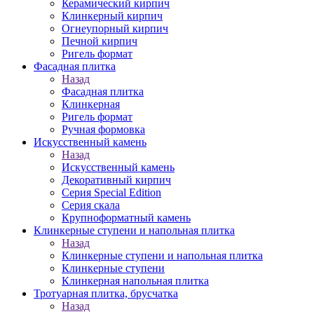
Керамический кирпич
Клинкерный кирпич
Огнеупорный кирпич
Печной кирпич
Ригель формат
Фасадная плитка
Назад
Фасадная плитка
Клинкерная
Ригель формат
Ручная формовка
Искусственный камень
Назад
Искусственный камень
Декоративный кирпич
Серия Special Edition
Серия скала
Крупноформатный камень
Клинкерные ступени и напольная плитка
Назад
Клинкерные ступени и напольная плитка
Клинкерные ступени
Клинкерная напольная плитка
Тротуарная плитка, брусчатка
Назад