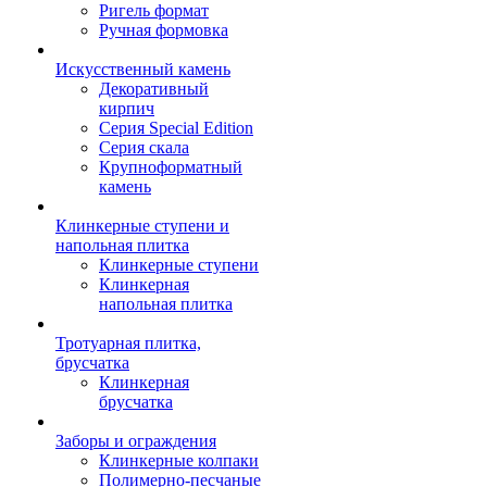
Ригель формат
Ручная формовка
Искусственный камень
Декоративный
кирпич
Серия Special Edition
Серия скала
Крупноформатный
камень
Клинкерные ступени и
напольная плитка
Клинкерные ступени
Клинкерная
напольная плитка
Тротуарная плитка,
брусчатка
Клинкерная
брусчатка
Заборы и ограждения
Клинкерные колпаки
Полимерно-песчаные