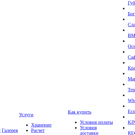
Губ
Бог
Сл
BMI
Ос
Са
Кра
Ма
Тер
Whi
Eco
Как купить
Услуги
Условия оплаты
KI
Хранение
Условия
и
Галерея
Расчет
доставки
RE