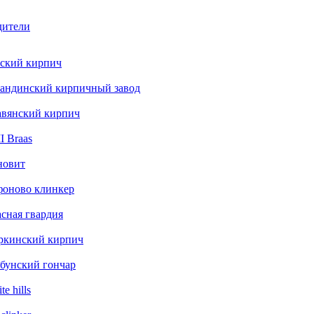
дители
ский кирпич
андинский кирпичный завод
авянский кирпич
 Braas
новит
фоново клинкер
сная гвардия
ркинский кирпич
бунский гончар
te hills