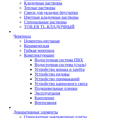
Кладочные растворы
Теплые растворы
Смеси для укладки брусчатки
Цветные кладочные растворы
Специальные растворы
TOILER TL-КЛАДОЧНЫЙ
Черепица
Цементно-песчаная
Керамическая
Гибкая черепица
Комплектующие
Водосточная система ПВХ
Водосточная система (сталь)
Устройство конька и хребта
Устройство ендовы
Устройство примыканий
Устройство карнизного свеса
Подкровельные пленки
Эксплуатация
Крепление
Вентиляция
Декоративные элементы
Односкатные накрывочные плиты