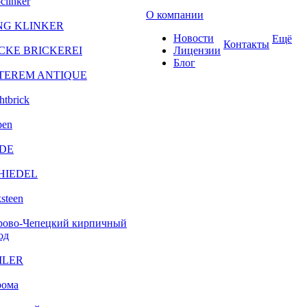
clinker
О компании
NG KLINKER
Новости
Ещё
Контакты
CKE BRICKEREI
Лицензии
Блог
TEREM ANTIQUE
htbrick
ben
DE
HIEDEL
steen
рово-Чепецкий кирпичный
од
ILER
рома