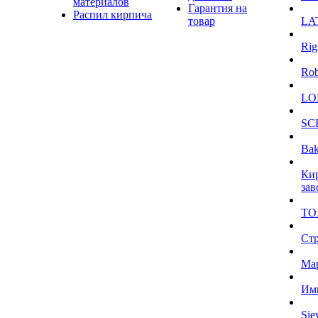
материалов
Гарантия на
Распил кирпича
товар
LA
Rig
Ro
LO
SC
Bak
Ки
зав
TO
Ст
Ма
Им
Sie