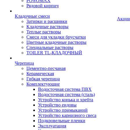
PO®OMAX
Рядовой кирпич
Кладочные смеси
Акци
Затирки и расшивки
Кладочные растворы
Теплые растворы
Смеси для укладки брусчатки
Цветные кладочные растворы
Специальные растворы
TOILER TL-КЛАДОЧНЫЙ
Черепица
Цементно-песчаная
Керамическая
Гибкая черепица
Комплектующие
Водосточная система ПВХ
Водосточная система (сталь)
Устройство конька и хребта
Устройство ендовы
Устройство примыканий
Устройство карнизного свеса
Подкровельные пленки
Эксплуатация