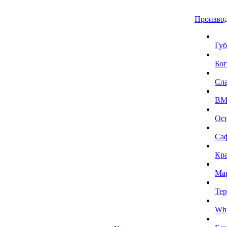
Произво
Губ
Бог
Сл
BMI
Ос
Са
Кра
Ма
Тер
Whi