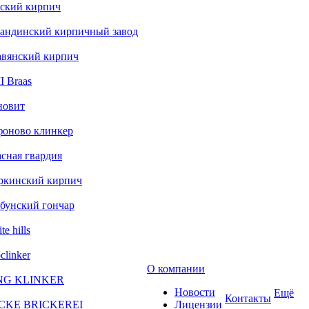
ский кирпич
андинский кирпичный завод
авянский кирпич
 Braas
новит
фоново клинкер
сная гвардия
ркинский кирпич
бунский гончар
te hills
clinker
О компании
NG KLINKER
Новости
Ещё
Контакты
CKE BRICKEREI
Лицензии