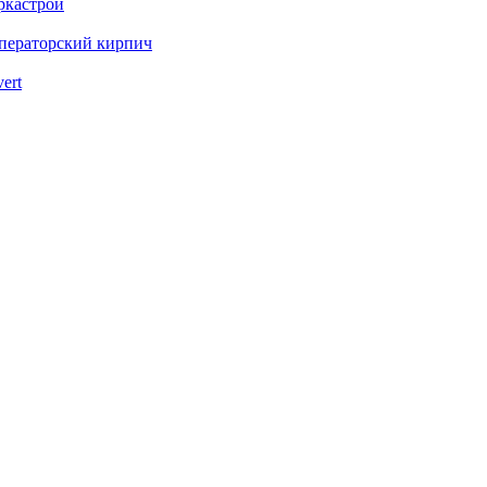
ркастрой
ператорский кирпич
vert