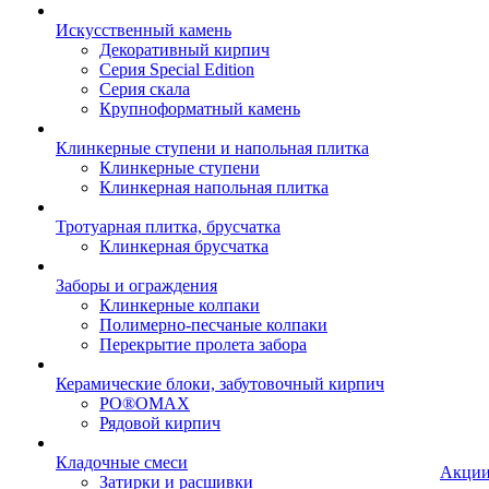
Искусственный камень
Декоративный кирпич
Серия Special Edition
Серия скала
Крупноформатный камень
Клинкерные ступени и напольная плитка
Клинкерные ступени
Клинкерная напольная плитка
Тротуарная плитка, брусчатка
Клинкерная брусчатка
Заборы и ограждения
Клинкерные колпаки
Полимерно-песчаные колпаки
Перекрытие пролета забора
Керамические блоки, забутовочный кирпич
PO®OMAX
Рядовой кирпич
Кладочные смеси
Акци
Затирки и расшивки