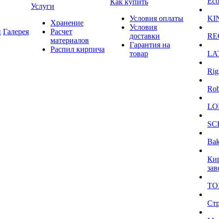
Eco
Как купить
Услуги
Условия оплаты
KI
Хранение
Условия
и
Галерея
Расчет
доставки
RE
материалов
Гарантия на
Распил кирпича
товар
LA
Rig
Ro
LO
SC
Bak
Ки
зав
TO
Ст