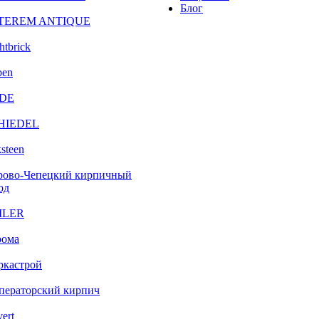
Блог
TEREM ANTIQUE
htbrick
ben
DE
HIEDEL
steen
рово-Чепецкий кирпичный
од
ILER
рома
ркастрой
ператорский кирпич
vert