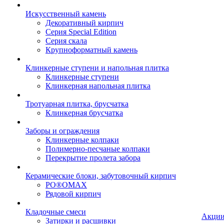
Искусственный камень
Декоративный кирпич
Серия Special Edition
Серия скала
Крупноформатный камень
Клинкерные ступени и напольная плитка
Клинкерные ступени
Клинкерная напольная плитка
Тротуарная плитка, брусчатка
Клинкерная брусчатка
Заборы и ограждения
Клинкерные колпаки
Полимерно-песчаные колпаки
Перекрытие пролета забора
Керамические блоки, забутовочный кирпич
PO®OMAX
Рядовой кирпич
Кладочные смеси
Акци
Затирки и расшивки