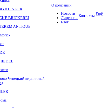
clinker
О компании
NG KLINKER
Новости
Ещё
Контакты
CKE BRICKEREI
Лицензии
Блог
TEREM ANTIQUE
htbrick
ben
DE
HIEDEL
steen
рово-Чепецкий кирпичный
од
ILER
рома