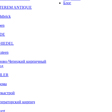
Блог
TEREM ANTIQUE
htbrick
ben
DE
HIEDEL
steen
рово-Чепецкий кирпичный
од
ILER
рома
ркастрой
ператорский кирпич
vert