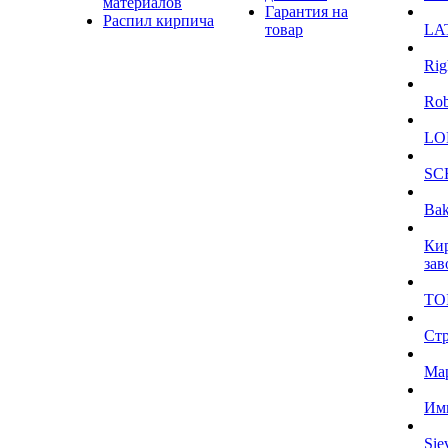
материалов
Гарантия на
Распил кирпича
товар
LA
Rig
Ro
LO
SC
Bak
Ки
зав
TO
Ст
Ма
Им
Sie