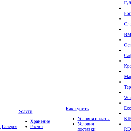
Губ
Бог
Сл
BMI
Ос
Са
Кра
Ма
Тер
Whi
Eco
Как купить
Услуги
Условия оплаты
KI
Хранение
Условия
и
Галерея
Расчет
доставки
RE