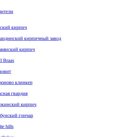
дители
ский кирпич
андинский кирпичный завод
авянский кирпич
 Braas
новит
фоново клинкер
сная гвардия
ркинский кирпич
бунский гончар
te hills