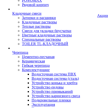
PO®OMAX
Рядовой кирпич
Кладочные смеси
Акци
Затирки и расшивки
Кладочные растворы
Теплые растворы
Смеси для укладки брусчатки
Цветные кладочные растворы
Специальные растворы
TOILER TL-КЛАДОЧНЫЙ
Черепица
Цементно-песчаная
Керамическая
Гибкая черепица
Комплектующие
Водосточная система ПВХ
Водосточная система (сталь)
Устройство конька и хребта
Устройство ендовы
Устройство примыканий
Устройство карнизного свеса
Подкровельные пленки
Эксплуатация