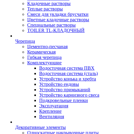
Кладочные растворы
Теплые растворы
Смеси для укладки брусчатки
Цветные кладочные растворы
Специальные растворы
TOILER TL-КЛАДОЧНЫЙ
Черепица
Цементно-песчаная
Керамическая
Гибкая черепица
Комплектующие
Водосточная система ПВХ
Водосточная система (сталь)
Устройство конька и хребта
Устройство ендовы
Устройство примыканий
Устройство карнизного свеса
Подкровельные пленки
Эксплуатация
Крепление
Вентиляция
Декоративные элементы
Односкатные накрывочные плиты