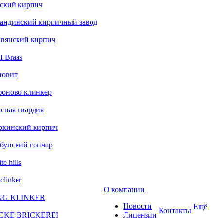
ский кирпич
андинский кирпичный завод
авянский кирпич
 Braas
новит
фоново клинкер
сная гвардия
ркинский кирпич
бунский гончар
te hills
clinker
О компании
NG KLINKER
Новости
Ещё
Контакты
CKE BRICKEREI
Лицензии