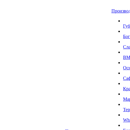
Произво
Губ
Бог
Сл
BMI
Ос
Са
Кра
Ма
Тер
Whi