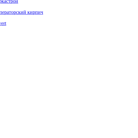
ркастрой
ператорский кирпич
vert