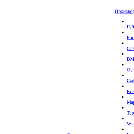
Произво
Губ
Бог
Сл
BMI
Ос
Са
Кра
Ма
Тер
Whi