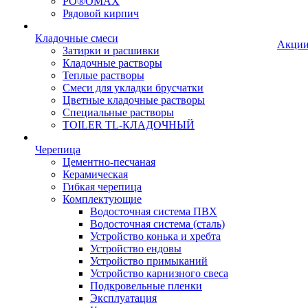
PO®OMAX
Рядовой кирпич
Кладочные смеси
Акци
Затирки и расшивки
Кладочные растворы
Теплые растворы
Смеси для укладки брусчатки
Цветные кладочные растворы
Специальные растворы
TOILER TL-КЛАДОЧНЫЙ
Черепица
Цементно-песчаная
Керамическая
Гибкая черепица
Комплектующие
Водосточная система ПВХ
Водосточная система (сталь)
Устройство конька и хребта
Устройство ендовы
Устройство примыканий
Устройство карнизного свеса
Подкровельные пленки
Эксплуатация