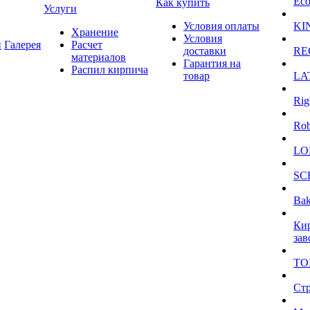
Eco
Как купить
Услуги
Условия оплаты
KI
Хранение
Условия
и
Галерея
Расчет
доставки
RE
материалов
Гарантия на
Распил кирпича
товар
LA
Rig
Ro
LO
SC
Bak
Ки
зав
TO
Ст