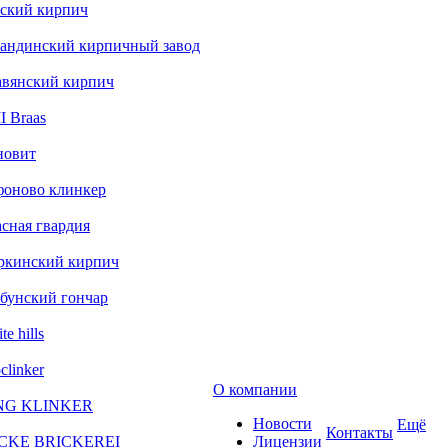
ский кирпич
андинский кирпичный завод
авянский кирпич
 Braas
новит
фоново клинкер
сная гвардия
ркинский кирпич
бунский гончар
te hills
clinker
О компании
NG KLINKER
Новости
Ещё
Контакты
CKE BRICKEREI
Лицензии