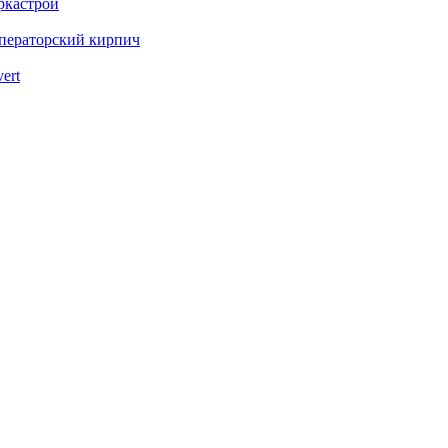
ркастрой
ператорский кирпич
vert