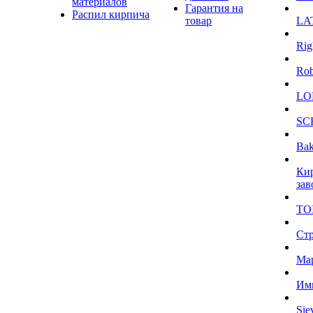
материалов
Гарантия на
Распил кирпича
товар
LA
Rig
Ro
LO
SC
Bak
Ки
зав
TO
Ст
Ма
Им
Sie