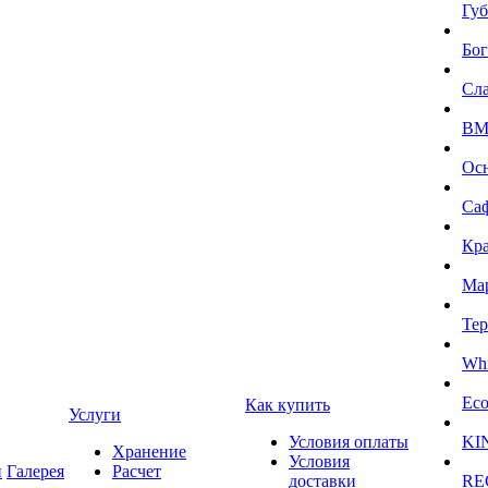
Губ
Бог
Сл
BMI
Ос
Са
Кра
Ма
Тер
Whi
Eco
Как купить
Услуги
Условия оплаты
KI
Хранение
Условия
и
Галерея
Расчет
доставки
RE