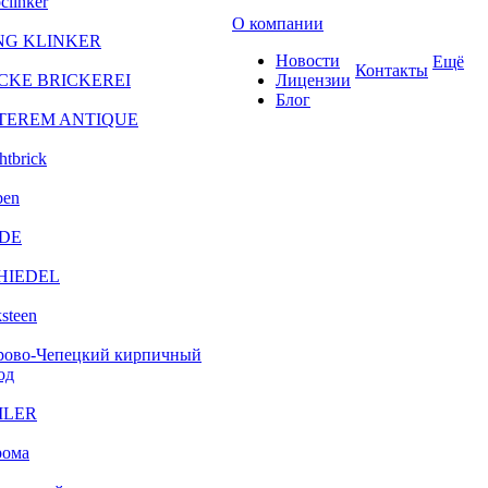
clinker
О компании
NG KLINKER
Новости
Ещё
Контакты
CKE BRICKEREI
Лицензии
Блог
TEREM ANTIQUE
htbrick
ben
DE
HIEDEL
steen
рово-Чепецкий кирпичный
од
ILER
рома