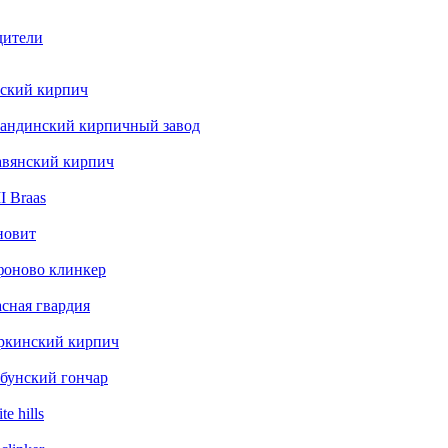
дители
ский кирпич
андинский кирпичный завод
авянский кирпич
 Braas
новит
фоново клинкер
сная гвардия
ркинский кирпич
бунский гончар
te hills