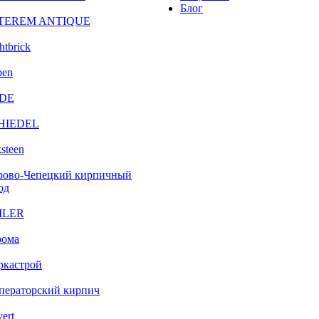
Блог
TEREM ANTIQUE
htbrick
ben
DE
HIEDEL
steen
рово-Чепецкий кирпичный
од
ILER
рома
ркастрой
ператорский кирпич
vert