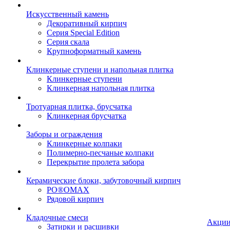
Искусственный камень
Декоративный кирпич
Серия Special Edition
Серия скала
Крупноформатный камень
Клинкерные ступени и напольная плитка
Клинкерные ступени
Клинкерная напольная плитка
Тротуарная плитка, брусчатка
Клинкерная брусчатка
Заборы и ограждения
Клинкерные колпаки
Полимерно-песчаные колпаки
Перекрытие пролета забора
Керамические блоки, забутовочный кирпич
PO®OMAX
Рядовой кирпич
Кладочные смеси
Акци
Затирки и расшивки