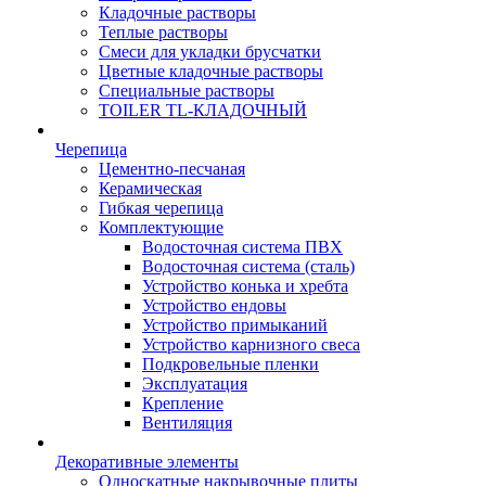
Кладочные растворы
Теплые растворы
Смеси для укладки брусчатки
Цветные кладочные растворы
Специальные растворы
TOILER TL-КЛАДОЧНЫЙ
Черепица
Цементно-песчаная
Керамическая
Гибкая черепица
Комплектующие
Водосточная система ПВХ
Водосточная система (сталь)
Устройство конька и хребта
Устройство ендовы
Устройство примыканий
Устройство карнизного свеса
Подкровельные пленки
Эксплуатация
Крепление
Вентиляция
Декоративные элементы
Односкатные накрывочные плиты