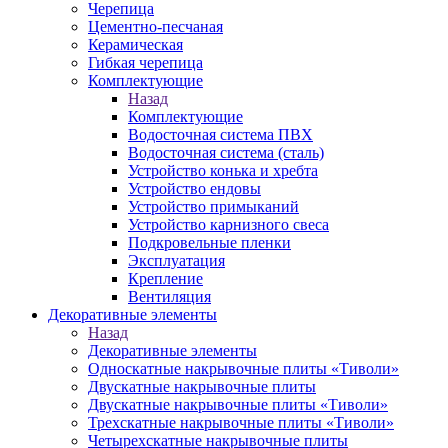
Черепица
Цементно-песчаная
Керамическая
Гибкая черепица
Комплектующие
Назад
Комплектующие
Водосточная система ПВХ
Водосточная система (сталь)
Устройство конька и хребта
Устройство ендовы
Устройство примыканий
Устройство карнизного свеса
Подкровельные пленки
Эксплуатация
Крепление
Вентиляция
Декоративные элементы
Назад
Декоративные элементы
Односкатные накрывочные плиты «Тиволи»
Двускатные накрывочные плиты
Двускатные накрывочные плиты «Тиволи»
Трехскатные накрывочные плиты «Тиволи»
Четырехскатные накрывочные плиты