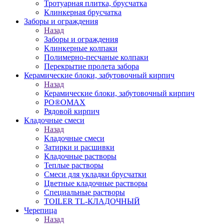
Тротуарная плитка, брусчатка
Клинкерная брусчатка
Заборы и ограждения
Назад
Заборы и ограждения
Клинкерные колпаки
Полимерно-песчаные колпаки
Перекрытие пролета забора
Керамические блоки, забутовочный кирпич
Назад
Керамические блоки, забутовочный кирпич
PO®OMAX
Рядовой кирпич
Кладочные смеси
Назад
Кладочные смеси
Затирки и расшивки
Кладочные растворы
Теплые растворы
Смеси для укладки брусчатки
Цветные кладочные растворы
Специальные растворы
TOILER TL-КЛАДОЧНЫЙ
Черепица
Назад