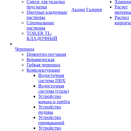
Смеси для укладки
Хранен
брусчатки
Расчет
Акции
Галерея
Цветные кладочные
материа
растворы
Распил
Специальные
кирпич
растворы
TOILER TL-
КЛАДОЧНЫЙ
Черепица
Цементно-песчаная
Керамическая
Гибкая черепица
Комплектующие
Водосточная
система ПВХ
Водосточная
система (сталь)
Устройство
конька и хребта
Устройство
ендовы
Устройство
примыканий
Устройство