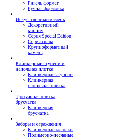
Ригель формат
Ручная формовка
Искусственный камень
Декоративный
кирпич
Серия Special Edition
Серия скала
Крупноформатный
камень
Клинкерные ступени и
напольная плитка
Клинкерные ступени
Клинкерная
напольная плитка
Тротуарная плитка,
брусчатка
Клинкерная
брусчатка
Заборы и ограждения
Клинкерные колпаки
Полимерно-песчаные