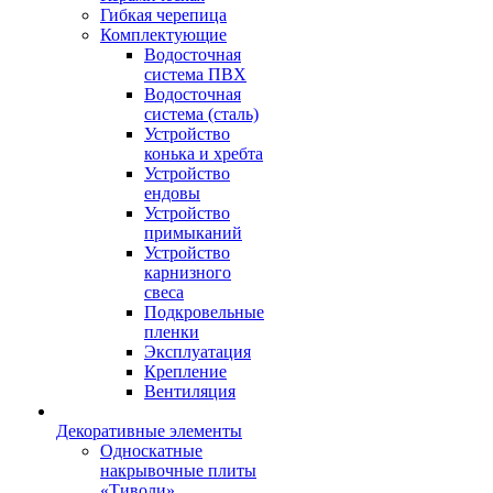
Гибкая черепица
Комплектующие
Водосточная
система ПВХ
Водосточная
система (сталь)
Устройство
конька и хребта
Устройство
ендовы
Устройство
примыканий
Устройство
карнизного
свеса
Подкровельные
пленки
Эксплуатация
Крепление
Вентиляция
Декоративные элементы
Односкатные
накрывочные плиты
«Тиволи»