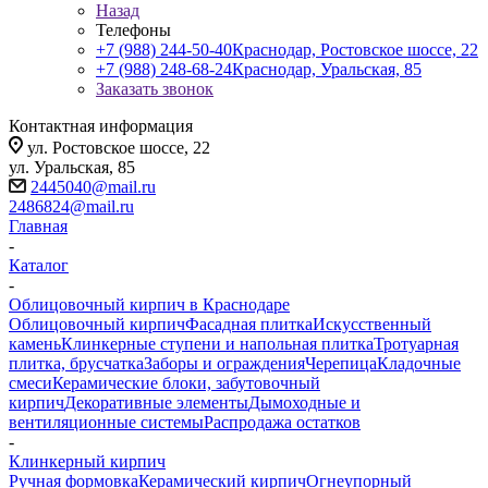
Назад
Телефоны
+7 (988) 244-50-40
Краснодар, Ростовское шоссе, 22
+7 (988) 248-68-24
Краснодар, Уральская, 85
Заказать звонок
Контактная информация
ул. Ростовское шоссе, 22
ул. Уральская, 85
2445040@mail.ru
2486824@mail.ru
Главная
-
Каталог
-
Облицовочный кирпич в Краснодаре
Облицовочный кирпич
Фасадная плитка
Искусственный
камень
Клинкерные ступени и напольная плитка
Тротуарная
плитка, брусчатка
Заборы и ограждения
Черепица
Кладочные
смеси
Керамические блоки, забутовочный
кирпич
Декоративные элементы
Дымоходные и
вентиляционные системы
Распродажа остатков
-
Клинкерный кирпич
Ручная формовка
Керамический кирпич
Огнеупорный