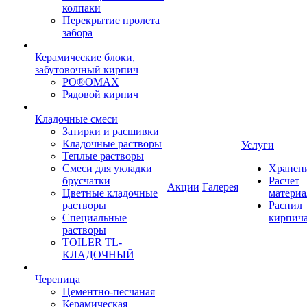
колпаки
Перекрытие пролета
забора
Керамические блоки,
забутовочный кирпич
PO®OMAX
Рядовой кирпич
Кладочные смеси
Затирки и расшивки
Кладочные растворы
Услуги
Теплые растворы
Смеси для укладки
Хранен
брусчатки
Расчет
Акции
Галерея
Цветные кладочные
материа
растворы
Распил
Специальные
кирпич
растворы
TOILER TL-
КЛАДОЧНЫЙ
Черепица
Цементно-песчаная
Керамическая