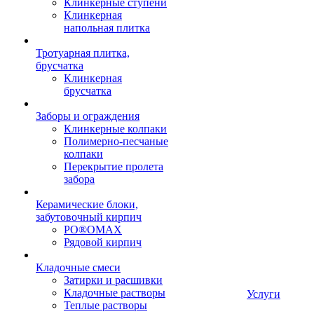
Клинкерные ступени
Клинкерная
напольная плитка
Тротуарная плитка,
брусчатка
Клинкерная
брусчатка
Заборы и ограждения
Клинкерные колпаки
Полимерно-песчаные
колпаки
Перекрытие пролета
забора
Керамические блоки,
забутовочный кирпич
PO®OMAX
Рядовой кирпич
Кладочные смеси
Затирки и расшивки
Кладочные растворы
Услуги
Теплые растворы