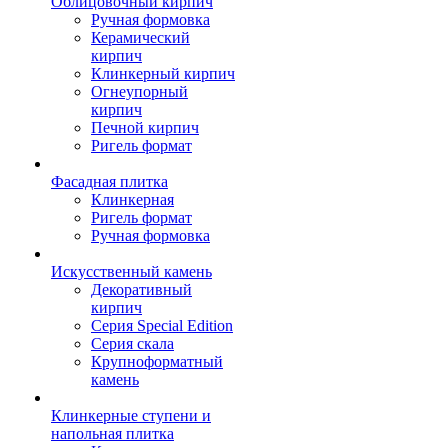
Облицовочный кирпич
Ручная формовка
Керамический
кирпич
Клинкерный кирпич
Огнеупорный
кирпич
Печной кирпич
Ригель формат
Фасадная плитка
Клинкерная
Ригель формат
Ручная формовка
Искусственный камень
Декоративный
кирпич
Серия Special Edition
Серия скала
Крупноформатный
камень
Клинкерные ступени и
напольная плитка