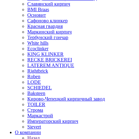
Славянский кирпич
BMI Braas
Основит
Сафоново клинкер
Красная гвардия
Маркинский кирпич
Тербунский гончар
White hills
Ecoclinker
KING KLINKER
RECKE BRICKEREI
LATEREM ANTIQUE
Rightbrick
Roben
LODE
SCHIEDEL
Baksteen
Кирово-Чепецкий кирпичный завод
TOILER
Строма
Маркастрой
Императорский кирпич
Sievert
О компании
Назад