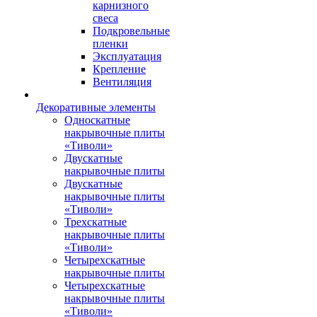
карнизного
свеса
Подкровельные
пленки
Эксплуатация
Крепление
Вентиляция
Декоративные элементы
Односкатные
накрывочные плиты
«Тиволи»
Двускатные
накрывочные плиты
Двускатные
накрывочные плиты
«Тиволи»
Трехскатные
накрывочные плиты
«Тиволи»
Четырехскатные
накрывочные плиты
Четырехскатные
накрывочные плиты
«Тиволи»