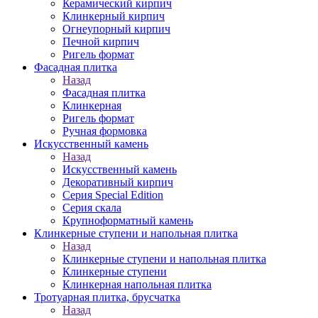
Керамический кирпич
Клинкерный кирпич
Огнеупорный кирпич
Печной кирпич
Ригель формат
Фасадная плитка
Назад
Фасадная плитка
Клинкерная
Ригель формат
Ручная формовка
Искусственный камень
Назад
Искусственный камень
Декоративный кирпич
Серия Special Edition
Серия скала
Крупноформатный камень
Клинкерные ступени и напольная плитка
Назад
Клинкерные ступени и напольная плитка
Клинкерные ступени
Клинкерная напольная плитка
Тротуарная плитка, брусчатка
Назад