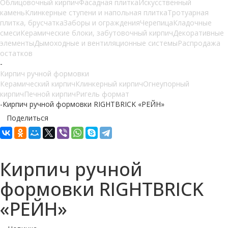
Облицовочный кирпич
Фасадная плитка
Искусственный
камень
Клинкерные ступени и напольная плитка
Тротуарная
плитка, брусчатка
Заборы и ограждения
Черепица
Кладочные
смеси
Керамические блоки, забутовочный кирпич
Декоративные
элементы
Дымоходные и вентиляционные системы
Распродажа
остатков
-
Кирпич ручной формовки
Керамический кирпич
Клинкерный кирпич
Огнеупорный
кирпич
Печной кирпич
Ригель формат
-
Кирпич ручной формовки RIGHTBRICK «РЕЙН»
Поделиться
Кирпич ручной
формовки RIGHTBRICK
«РЕЙН»