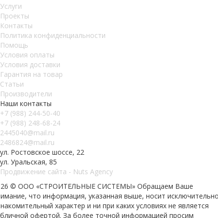
Услуги
Проекты
Контакты
Политика конфиденциальности
Помощь
Условия оплаты
Условия доставки
Гарантия на товар
Статьи
Производители
Наши контакты
+7 (988) 244-50-40
+7 (988) 248-68-24
2445040@mail.ru
2486824@mail.ru
ул. Ростовское шоссе, 22
ул. Уральская, 85
Продвижение сайта - Nuts Agency
026 © ООО «СТРОИТЕЛЬНЫЕ СИСТЕМЫ»
Обращаем Ваше
нимание, что информация, указанная выше, носит исключительн
накомительный характер и ни при каких условиях не является
убличной офертой. За более точной информацией просим