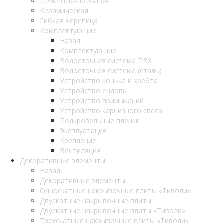
Цементно-песчаная
Керамическая
Гибкая черепица
Комплектующие
Назад
Комплектующие
Водосточная система ПВХ
Водосточная система (сталь)
Устройство конька и хребта
Устройство ендовы
Устройство примыканий
Устройство карнизного свеса
Подкровельные пленки
Эксплуатация
Крепление
Вентиляция
Декоративные элементы
Назад
Декоративные элементы
Односкатные накрывочные плиты «Тиволи»
Двускатные накрывочные плиты
Двускатные накрывочные плиты «Тиволи»
Трехскатные накрывочные плиты «Тиволи»