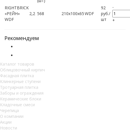
(шт)
-
RIGHTBRICK
92
«РЕЙН»
2,2
568
210x100x65
WDF
руб.
/
WDF
шт
+
Рекомендуем
Каталог товаров
Облицовочный кирпич
Фасадная плитка
Клинкерные ступени
Тротуарная плитка
Заборы и ограждения
Керамические блоки
Кладочные смеси
Черепица
О компании
Акции
Новости