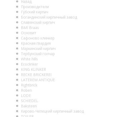
Назад
Производители
Губский кирпич
Богандинский кирпичный завод
Славянский кирпич
BMI Braas
Основит
Сафоново клинкер
Красная гвардия
Маркинский кирпич
Тербунский гончар
White hills
Ecoclinker
KING KLINKER
RECKE BRICKEREI
LATEREM ANTIQUE
Rightbrick
Roben
LODE
SCHIEDEL
Baksteen
Кирово-Чепецкий кирпичный завод
TOILER