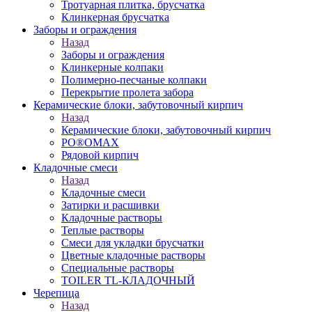
Тротуарная плитка, брусчатка
Клинкерная брусчатка
Заборы и ограждения
Назад
Заборы и ограждения
Клинкерные колпаки
Полимерно-песчаные колпаки
Перекрытие пролета забора
Керамические блоки, забутовочный кирпич
Назад
Керамические блоки, забутовочный кирпич
PO®OMAX
Рядовой кирпич
Кладочные смеси
Назад
Кладочные смеси
Затирки и расшивки
Кладочные растворы
Теплые растворы
Смеси для укладки брусчатки
Цветные кладочные растворы
Специальные растворы
TOILER TL-КЛАДОЧНЫЙ
Черепица
Назад