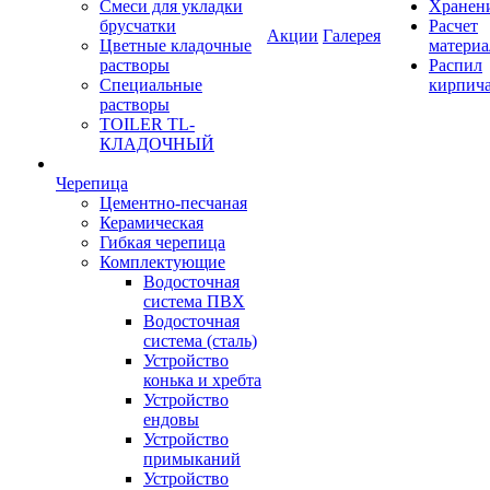
Смеси для укладки
Хранен
брусчатки
Расчет
Акции
Галерея
Цветные кладочные
материа
растворы
Распил
Специальные
кирпич
растворы
TOILER TL-
КЛАДОЧНЫЙ
Черепица
Цементно-песчаная
Керамическая
Гибкая черепица
Комплектующие
Водосточная
система ПВХ
Водосточная
система (сталь)
Устройство
конька и хребта
Устройство
ендовы
Устройство
примыканий
Устройство