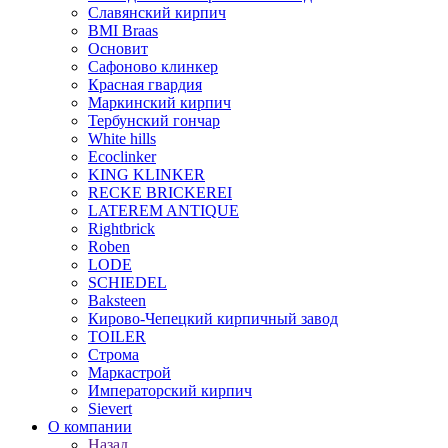
Славянский кирпич
BMI Braas
Основит
Сафоново клинкер
Красная гвардия
Маркинский кирпич
Тербунский гончар
White hills
Ecoclinker
KING KLINKER
RECKE BRICKEREI
LATEREM ANTIQUE
Rightbrick
Roben
LODE
SCHIEDEL
Baksteen
Кирово-Чепецкий кирпичный завод
TOILER
Строма
Маркастрой
Императорский кирпич
Sievert
О компании
Назад