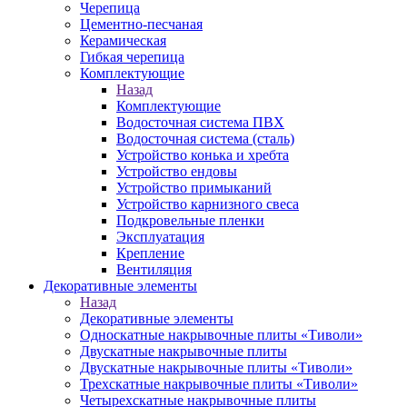
Черепица
Цементно-песчаная
Керамическая
Гибкая черепица
Комплектующие
Назад
Комплектующие
Водосточная система ПВХ
Водосточная система (сталь)
Устройство конька и хребта
Устройство ендовы
Устройство примыканий
Устройство карнизного свеса
Подкровельные пленки
Эксплуатация
Крепление
Вентиляция
Декоративные элементы
Назад
Декоративные элементы
Односкатные накрывочные плиты «Тиволи»
Двускатные накрывочные плиты
Двускатные накрывочные плиты «Тиволи»
Трехскатные накрывочные плиты «Тиволи»
Четырехскатные накрывочные плиты