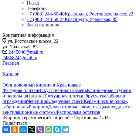
Назад
Телефоны
+7 (988) 244-50-40
Краснодар, Ростовское шоссе, 22
+7 (988) 248-68-24
Краснодар, Уральская, 85
Заказать звонок
Контактная информация
ул. Ростовское шоссе, 22
ул. Уральская, 85
2445040@mail.ru
2486824@mail.ru
Главная
-
Каталог
-
Облицовочный кирпич в Краснодаре
Фасадная плитка
Искусственный камень
Клинкерные ступени
и напольная плитка
Тротуарная плитка, брусчатка
Заборы и
ограждения
Черепица
Кладочные смеси
Керамические блоки,
забутовочный кирпич
Декоративные элементы
Дымоходные и
вентиляционные системы
Распродажа остатков
-
Кирпич керамический лицевой «Сортировка 1-02»
Поделиться