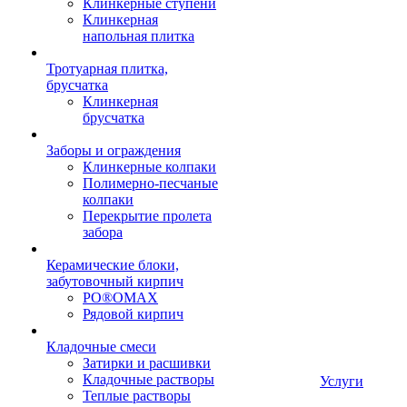
Клинкерные ступени
Клинкерная
напольная плитка
Тротуарная плитка,
брусчатка
Клинкерная
брусчатка
Заборы и ограждения
Клинкерные колпаки
Полимерно-песчаные
колпаки
Перекрытие пролета
забора
Керамические блоки,
забутовочный кирпич
PO®OMAX
Рядовой кирпич
Кладочные смеси
Затирки и расшивки
Кладочные растворы
Услуги
Теплые растворы