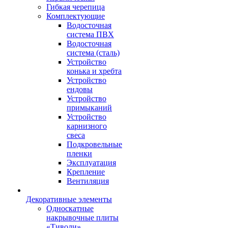
Гибкая черепица
Комплектующие
Водосточная
система ПВХ
Водосточная
система (сталь)
Устройство
конька и хребта
Устройство
ендовы
Устройство
примыканий
Устройство
карнизного
свеса
Подкровельные
пленки
Эксплуатация
Крепление
Вентиляция
Декоративные элементы
Односкатные
накрывочные плиты
«Тиволи»