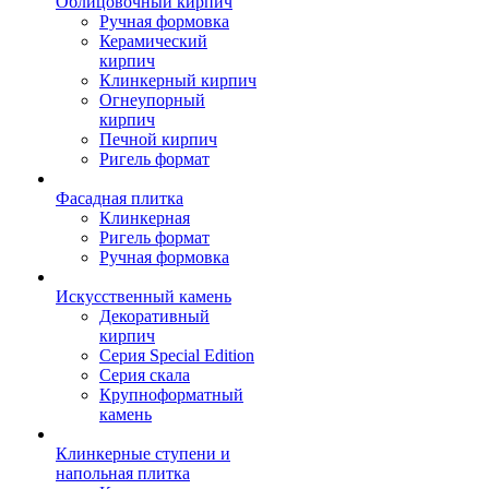
Облицовочный кирпич
Ручная формовка
Керамический
кирпич
Клинкерный кирпич
Огнеупорный
кирпич
Печной кирпич
Ригель формат
Фасадная плитка
Клинкерная
Ригель формат
Ручная формовка
Искусственный камень
Декоративный
кирпич
Серия Special Edition
Серия скала
Крупноформатный
камень
Клинкерные ступени и
напольная плитка