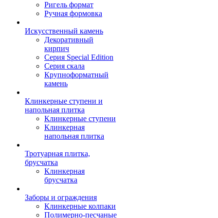
Ригель формат
Ручная формовка
Искусственный камень
Декоративный
кирпич
Серия Special Edition
Серия скала
Крупноформатный
камень
Клинкерные ступени и
напольная плитка
Клинкерные ступени
Клинкерная
напольная плитка
Тротуарная плитка,
брусчатка
Клинкерная
брусчатка
Заборы и ограждения
Клинкерные колпаки
Полимерно-песчаные