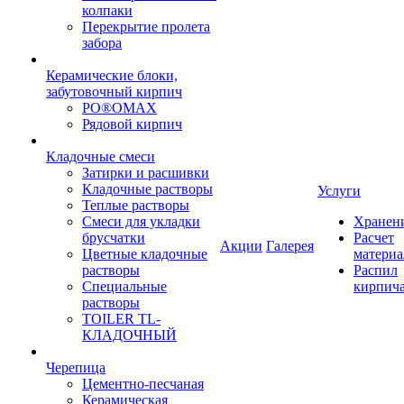
колпаки
Перекрытие пролета
забора
Керамические блоки,
забутовочный кирпич
PO®OMAX
Рядовой кирпич
Кладочные смеси
Затирки и расшивки
Кладочные растворы
Услуги
Теплые растворы
Смеси для укладки
Хранен
брусчатки
Расчет
Акции
Галерея
Цветные кладочные
материа
растворы
Распил
Специальные
кирпич
растворы
TOILER TL-
КЛАДОЧНЫЙ
Черепица
Цементно-песчаная
Керамическая