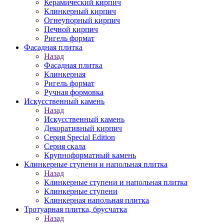
Керамический кирпич
Клинкерный кирпич
Огнеупорный кирпич
Печной кирпич
Ригель формат
Фасадная плитка
Назад
Фасадная плитка
Клинкерная
Ригель формат
Ручная формовка
Искусственный камень
Назад
Искусственный камень
Декоративный кирпич
Серия Special Edition
Серия скала
Крупноформатный камень
Клинкерные ступени и напольная плитка
Назад
Клинкерные ступени и напольная плитка
Клинкерные ступени
Клинкерная напольная плитка
Тротуарная плитка, брусчатка
Назад