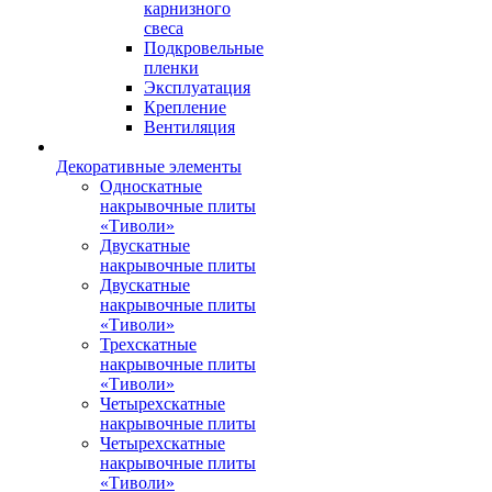
карнизного
свеса
Подкровельные
пленки
Эксплуатация
Крепление
Вентиляция
Декоративные элементы
Односкатные
накрывочные плиты
«Тиволи»
Двускатные
накрывочные плиты
Двускатные
накрывочные плиты
«Тиволи»
Трехскатные
накрывочные плиты
«Тиволи»
Четырехскатные
накрывочные плиты
Четырехскатные
накрывочные плиты
«Тиволи»