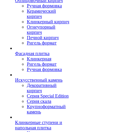
Облицовочный кирпич
Ручная формовка
Керамический
кирпич
Клинкерный кирпич
Огнеупорный
кирпич
Печной кирпич
Ригель формат
Фасадная плитка
Клинкерная
Ригель формат
Ручная формовка
Искусственный камень
Декоративный
кирпич
Серия Special Edition
Серия скала
Крупноформатный
камень
Клинкерные ступени и
напольная плитка