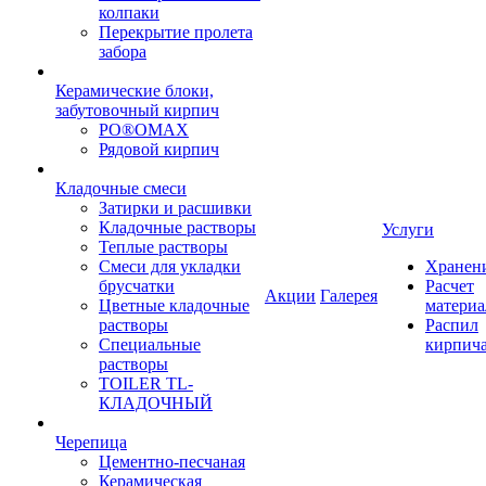
колпаки
Перекрытие пролета
забора
Керамические блоки,
забутовочный кирпич
PO®OMAX
Рядовой кирпич
Кладочные смеси
Затирки и расшивки
Кладочные растворы
Услуги
Теплые растворы
Смеси для укладки
Хранен
брусчатки
Расчет
Акции
Галерея
Цветные кладочные
материа
растворы
Распил
Специальные
кирпич
растворы
TOILER TL-
КЛАДОЧНЫЙ
Черепица
Цементно-песчаная
Керамическая