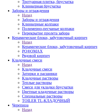
Тротуарная плитка, брусчатка
Клинкерная брусчатка
Заборы и ограждения
Назад
Заборы и ограждения
Клинкерные колпаки
Полимерно-песчаные колпаки
Перекрытие пролета забора
Керамические блоки, забутовочный кирпич
Назад
Керамические блоки, забутовочный кирпич
PO®OMAX
Рядовой кирпич
Кладочные смеси
Назад
Кладочные смеси
Затирки и расшивки
Кладочные растворы
Теплые растворы
Смеси для укладки брусчатки
Цветные кладочные растворы
Специальные растворы
TOILER TL-КЛАДОЧНЫЙ
Черепица
Назад