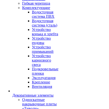
Гибкая черепица
Комплектующие
Водосточная
система ПВХ
Водосточная
система (сталь)
Устройство
конька и хребта
Устройство
ендовы
Устройство
примыканий
Устройство
карнизного
свеса
Подкровельные
пленки
Эксплуатация
Крепление
Вентиляция
Декоративные элементы
Односкатные
накрывочные плиты
«Тиволи»