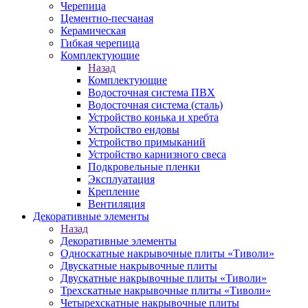
Черепица
Цементно-песчаная
Керамическая
Гибкая черепица
Комплектующие
Назад
Комплектующие
Водосточная система ПВХ
Водосточная система (сталь)
Устройство конька и хребта
Устройство ендовы
Устройство примыканий
Устройство карнизного свеса
Подкровельные пленки
Эксплуатация
Крепление
Вентиляция
Декоративные элементы
Назад
Декоративные элементы
Односкатные накрывочные плиты «Тиволи»
Двускатные накрывочные плиты
Двускатные накрывочные плиты «Тиволи»
Трехскатные накрывочные плиты «Тиволи»
Четырехскатные накрывочные плиты