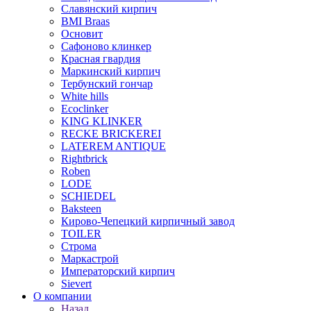
Славянский кирпич
BMI Braas
Основит
Сафоново клинкер
Красная гвардия
Маркинский кирпич
Тербунский гончар
White hills
Ecoclinker
KING KLINKER
RECKE BRICKEREI
LATEREM ANTIQUE
Rightbrick
Roben
LODE
SCHIEDEL
Baksteen
Кирово-Чепецкий кирпичный завод
TOILER
Строма
Маркастрой
Императорский кирпич
Sievert
О компании
Назад