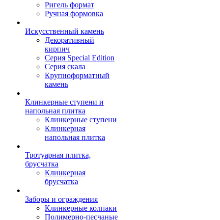
Ригель формат
Ручная формовка
Искусственный камень
Декоративный
кирпич
Серия Special Edition
Серия скала
Крупноформатный
камень
Клинкерные ступени и
напольная плитка
Клинкерные ступени
Клинкерная
напольная плитка
Тротуарная плитка,
брусчатка
Клинкерная
брусчатка
Заборы и ограждения
Клинкерные колпаки
Полимерно-песчаные