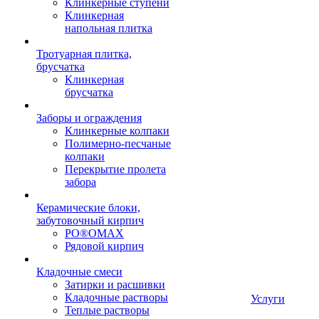
Клинкерные ступени
Клинкерная
напольная плитка
Тротуарная плитка,
брусчатка
Клинкерная
брусчатка
Заборы и ограждения
Клинкерные колпаки
Полимерно-песчаные
колпаки
Перекрытие пролета
забора
Керамические блоки,
забутовочный кирпич
PO®OMAX
Рядовой кирпич
Кладочные смеси
Затирки и расшивки
Кладочные растворы
Услуги
Теплые растворы