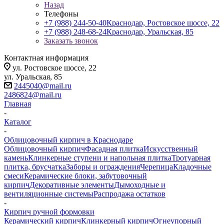
Назад
Телефоны
+7 (988) 244-50-40
Краснодар, Ростовское шоссе, 22
+7 (988) 248-68-24
Краснодар, Уральская, 85
Заказать звонок
Контактная информация
ул. Ростовское шоссе, 22
ул. Уральская, 85
2445040@mail.ru
2486824@mail.ru
Главная
-
Каталог
-
Облицовочный кирпич в Краснодаре
Облицовочный кирпич
Фасадная плитка
Искусственный
камень
Клинкерные ступени и напольная плитка
Тротуарная
плитка, брусчатка
Заборы и ограждения
Черепица
Кладочные
смеси
Керамические блоки, забутовочный
кирпич
Декоративные элементы
Дымоходные и
вентиляционные системы
Распродажа остатков
-
Кирпич ручной формовки
Керамический кирпич
Клинкерный кирпич
Огнеупорный