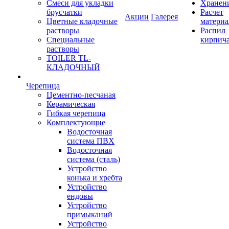
Смеси для укладки
Хранен
брусчатки
Расчет
Акции
Галерея
Цветные кладочные
материа
растворы
Распил
Специальные
кирпич
растворы
TOILER TL-
КЛАДОЧНЫЙ
Черепица
Цементно-песчаная
Керамическая
Гибкая черепица
Комплектующие
Водосточная
система ПВХ
Водосточная
система (сталь)
Устройство
конька и хребта
Устройство
ендовы
Устройство
примыканий
Устройство