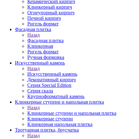
Керамический кирпич
Клинкерный кирпич
Огнеупорный кирпич
Печной кирпич
Ригель формат
Фасадная плитка
Назад
Фасадная плитка
Клинкерная
Ригель формат
Ручная формовка
Искусственный камень
Назад
Искусственный камень
Декоративный кирпич
Серия Special Edition
Серия скала
Крупноформатный камень
Клинкерные ступени и напольная плитка
Назад
Клинкерные ступени и напольная плитка
Клинкерные ступени
Клинкерная напольная плитка
Тротуарная плитка, брусчатка
Назад