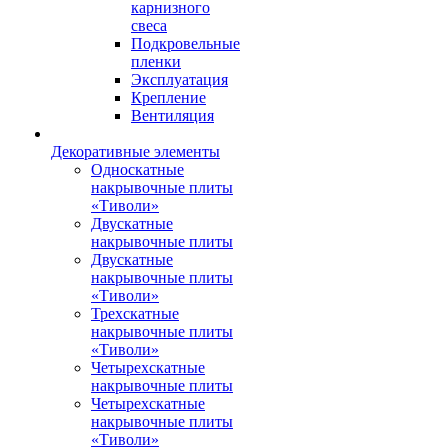
карнизного
свеса
Подкровельные
пленки
Эксплуатация
Крепление
Вентиляция
Декоративные элементы
Односкатные
накрывочные плиты
«Тиволи»
Двускатные
накрывочные плиты
Двускатные
накрывочные плиты
«Тиволи»
Трехскатные
накрывочные плиты
«Тиволи»
Четырехскатные
накрывочные плиты
Четырехскатные
накрывочные плиты
«Тиволи»