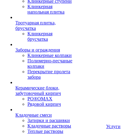
Клинкерные ступени
Клинкерная
напольная плитка
Тротуарная плитка,
брусчатка
Клинкерная
брусчатка
Заборы и ограждения
Клинкерные колпаки
Полимерно-песчаные
колпаки
Перекрытие пролета
забора
Керамические блоки,
забутовочный кирпич
PO®OMAX
Рядовой кирпич
Кладочные смеси
Затирки и расшивки
Кладочные растворы
Услуги
Теплые растворы