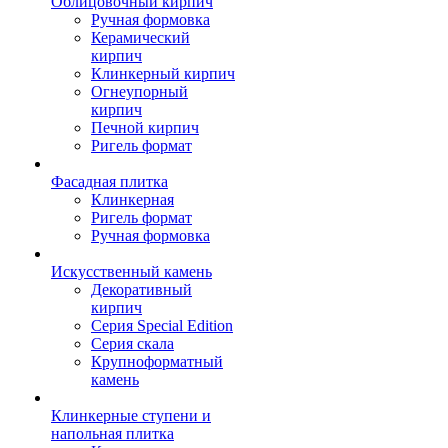
Облицовочный кирпич
Ручная формовка
Керамический
кирпич
Клинкерный кирпич
Огнеупорный
кирпич
Печной кирпич
Ригель формат
Фасадная плитка
Клинкерная
Ригель формат
Ручная формовка
Искусственный камень
Декоративный
кирпич
Серия Special Edition
Серия скала
Крупноформатный
камень
Клинкерные ступени и
напольная плитка