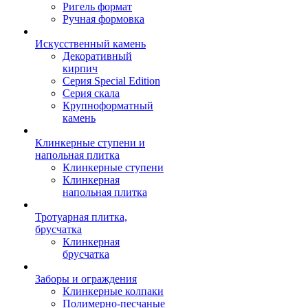
Ригель формат
Ручная формовка
Искусственный камень
Декоративный
кирпич
Серия Special Edition
Серия скала
Крупноформатный
камень
Клинкерные ступени и
напольная плитка
Клинкерные ступени
Клинкерная
напольная плитка
Тротуарная плитка,
брусчатка
Клинкерная
брусчатка
Заборы и ограждения
Клинкерные колпаки
Полимерно-песчаные