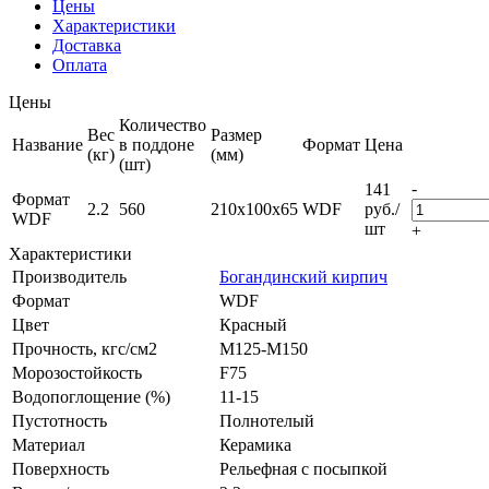
Цены
Характеристики
Доставка
Оплата
Цены
Количество
Вес
Размер
Название
в поддоне
Формат
Цена
(кг)
(мм)
(шт)
-
141
Формат
2.2
560
210x100x65
WDF
руб.
/
WDF
шт
+
Характеристики
Производитель
Богандинский кирпич
Формат
WDF
Цвет
Красный
Прочность, кгс/см2
M125-M150
Морозостойкость
F75
Водопоглощение (%)
11-15
Пустотность
Полнотелый
Материал
Керамика
Поверхность
Рельефная с посыпкой