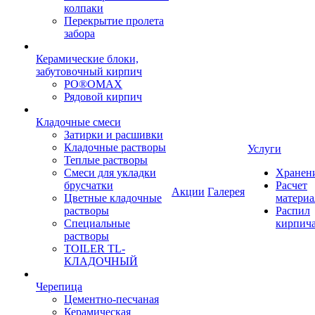
колпаки
Перекрытие пролета
забора
Керамические блоки,
забутовочный кирпич
PO®OMAX
Рядовой кирпич
Кладочные смеси
Затирки и расшивки
Кладочные растворы
Услуги
Теплые растворы
Смеси для укладки
Хранен
брусчатки
Расчет
Акции
Галерея
Цветные кладочные
материа
растворы
Распил
Специальные
кирпич
растворы
TOILER TL-
КЛАДОЧНЫЙ
Черепица
Цементно-песчаная
Керамическая