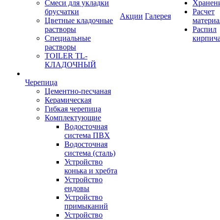
Смеси для укладки
Хранен
брусчатки
Расчет
Акции
Галерея
Цветные кладочные
материа
растворы
Распил
Специальные
кирпич
растворы
TOILER TL-
КЛАДОЧНЫЙ
Черепица
Цементно-песчаная
Керамическая
Гибкая черепица
Комплектующие
Водосточная
система ПВХ
Водосточная
система (сталь)
Устройство
конька и хребта
Устройство
ендовы
Устройство
примыканий
Устройство