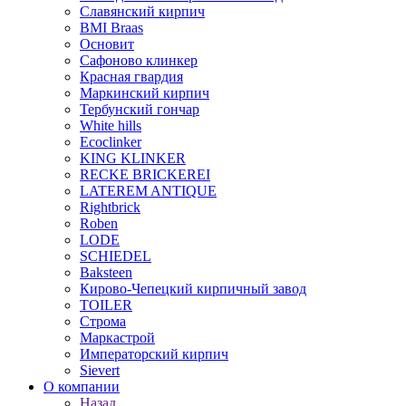
Славянский кирпич
BMI Braas
Основит
Сафоново клинкер
Красная гвардия
Маркинский кирпич
Тербунский гончар
White hills
Ecoclinker
KING KLINKER
RECKE BRICKEREI
LATEREM ANTIQUE
Rightbrick
Roben
LODE
SCHIEDEL
Baksteen
Кирово-Чепецкий кирпичный завод
TOILER
Строма
Маркастрой
Императорский кирпич
Sievert
О компании
Назад