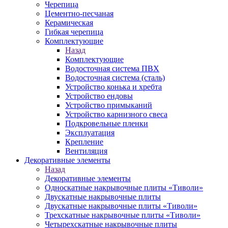
Черепица
Цементно-песчаная
Керамическая
Гибкая черепица
Комплектующие
Назад
Комплектующие
Водосточная система ПВХ
Водосточная система (сталь)
Устройство конька и хребта
Устройство ендовы
Устройство примыканий
Устройство карнизного свеса
Подкровельные пленки
Эксплуатация
Крепление
Вентиляция
Декоративные элементы
Назад
Декоративные элементы
Односкатные накрывочные плиты «Тиволи»
Двускатные накрывочные плиты
Двускатные накрывочные плиты «Тиволи»
Трехскатные накрывочные плиты «Тиволи»
Четырехскатные накрывочные плиты