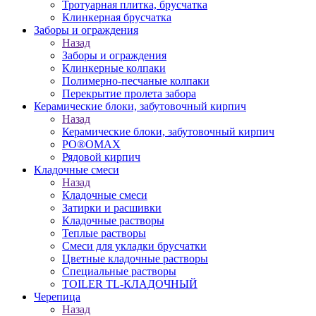
Тротуарная плитка, брусчатка
Клинкерная брусчатка
Заборы и ограждения
Назад
Заборы и ограждения
Клинкерные колпаки
Полимерно-песчаные колпаки
Перекрытие пролета забора
Керамические блоки, забутовочный кирпич
Назад
Керамические блоки, забутовочный кирпич
PO®OMAX
Рядовой кирпич
Кладочные смеси
Назад
Кладочные смеси
Затирки и расшивки
Кладочные растворы
Теплые растворы
Смеси для укладки брусчатки
Цветные кладочные растворы
Специальные растворы
TOILER TL-КЛАДОЧНЫЙ
Черепица
Назад