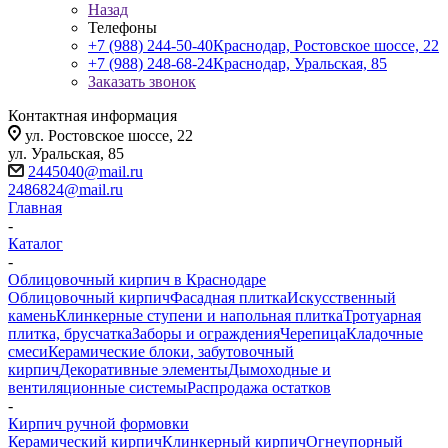
Назад
Телефоны
+7 (988) 244-50-40
Краснодар, Ростовское шоссе, 22
+7 (988) 248-68-24
Краснодар, Уральская, 85
Заказать звонок
Контактная информация
ул. Ростовское шоссе, 22
ул. Уральская, 85
2445040@mail.ru
2486824@mail.ru
Главная
-
Каталог
-
Облицовочный кирпич в Краснодаре
Облицовочный кирпич
Фасадная плитка
Искусственный
камень
Клинкерные ступени и напольная плитка
Тротуарная
плитка, брусчатка
Заборы и ограждения
Черепица
Кладочные
смеси
Керамические блоки, забутовочный
кирпич
Декоративные элементы
Дымоходные и
вентиляционные системы
Распродажа остатков
-
Кирпич ручной формовки
Керамический кирпич
Клинкерный кирпич
Огнеупорный