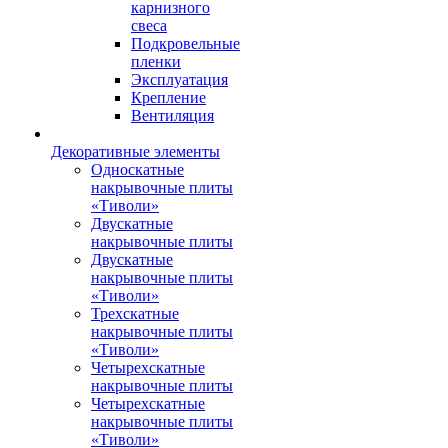
карнизного
свеса
Подкровельные
пленки
Эксплуатация
Крепление
Вентиляция
Декоративные элементы
Односкатные
накрывочные плиты
«Тиволи»
Двускатные
накрывочные плиты
Двускатные
накрывочные плиты
«Тиволи»
Трехскатные
накрывочные плиты
«Тиволи»
Четырехскатные
накрывочные плиты
Четырехскатные
накрывочные плиты
«Тиволи»