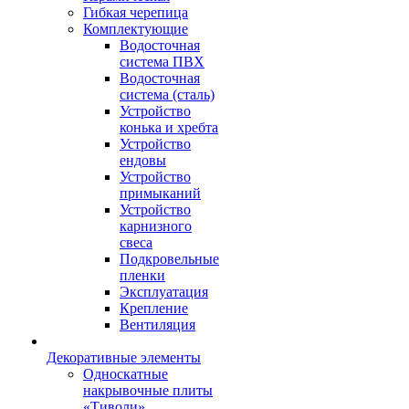
Гибкая черепица
Комплектующие
Водосточная
система ПВХ
Водосточная
система (сталь)
Устройство
конька и хребта
Устройство
ендовы
Устройство
примыканий
Устройство
карнизного
свеса
Подкровельные
пленки
Эксплуатация
Крепление
Вентиляция
Декоративные элементы
Односкатные
накрывочные плиты
«Тиволи»