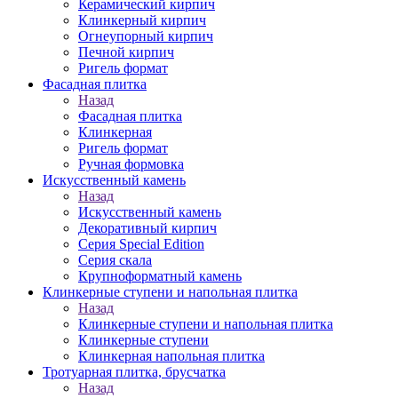
Керамический кирпич
Клинкерный кирпич
Огнеупорный кирпич
Печной кирпич
Ригель формат
Фасадная плитка
Назад
Фасадная плитка
Клинкерная
Ригель формат
Ручная формовка
Искусственный камень
Назад
Искусственный камень
Декоративный кирпич
Серия Special Edition
Серия скала
Крупноформатный камень
Клинкерные ступени и напольная плитка
Назад
Клинкерные ступени и напольная плитка
Клинкерные ступени
Клинкерная напольная плитка
Тротуарная плитка, брусчатка
Назад