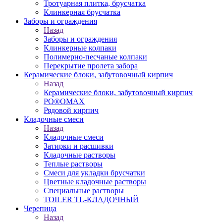
Тротуарная плитка, брусчатка
Клинкерная брусчатка
Заборы и ограждения
Назад
Заборы и ограждения
Клинкерные колпаки
Полимерно-песчаные колпаки
Перекрытие пролета забора
Керамические блоки, забутовочный кирпич
Назад
Керамические блоки, забутовочный кирпич
PO®OMAX
Рядовой кирпич
Кладочные смеси
Назад
Кладочные смеси
Затирки и расшивки
Кладочные растворы
Теплые растворы
Смеси для укладки брусчатки
Цветные кладочные растворы
Специальные растворы
TOILER TL-КЛАДОЧНЫЙ
Черепица
Назад