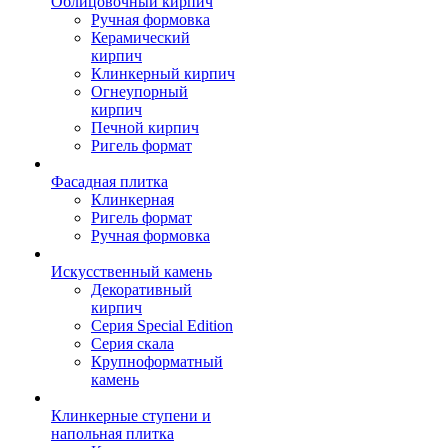
Облицовочный кирпич
Ручная формовка
Керамический
кирпич
Клинкерный кирпич
Огнеупорный
кирпич
Печной кирпич
Ригель формат
Фасадная плитка
Клинкерная
Ригель формат
Ручная формовка
Искусственный камень
Декоративный
кирпич
Серия Special Edition
Серия скала
Крупноформатный
камень
Клинкерные ступени и
напольная плитка