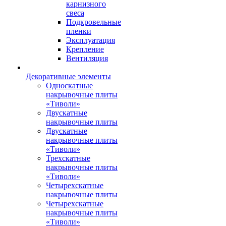
карнизного
свеса
Подкровельные
пленки
Эксплуатация
Крепление
Вентиляция
Декоративные элементы
Односкатные
накрывочные плиты
«Тиволи»
Двускатные
накрывочные плиты
Двускатные
накрывочные плиты
«Тиволи»
Трехскатные
накрывочные плиты
«Тиволи»
Четырехскатные
накрывочные плиты
Четырехскатные
накрывочные плиты
«Тиволи»