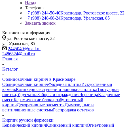
Назад
Телефоны
+7 (988) 244-50-40
Краснодар, Ростовское шоссе, 22
+7 (988) 248-68-24
Краснодар, Уральская, 85
Заказать звонок
Контактная информация
ул. Ростовское шоссе, 22
ул. Уральская, 85
2445040@mail.ru
2486824@mail.ru
Главная
-
Каталог
-
Облицовочный кирпич в Краснодаре
Облицовочный кирпич
Фасадная плитка
Искусственный
камень
Клинкерные ступени и напольная плитка
Тротуарная
плитка, брусчатка
Заборы и ограждения
Черепица
Кладочные
смеси
Керамические блоки, забутовочный
кирпич
Декоративные элементы
Дымоходные и
вентиляционные системы
Распродажа остатков
-
Кирпич ручной формовки
Керамический кирпич
Клинкерный кирпич
Огнеупорный