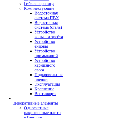
Гибкая черепица
Комплектующие
Водосточная
система ПВХ
Водосточная
система (сталь)
Устройство
конька и хребта
Устройство
ендовы
Устройство
примыканий
Устройство
карнизного
свеса
Подкровельные
пленки
Эксплуатация
Крепление
Вентиляция
Декоративные элементы
Односкатные
накрывочные плиты
«Тиволи»