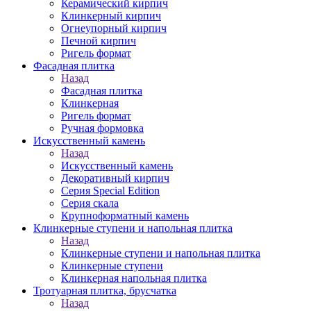
Керамический кирпич
Клинкерный кирпич
Огнеупорный кирпич
Печной кирпич
Ригель формат
Фасадная плитка
Назад
Фасадная плитка
Клинкерная
Ригель формат
Ручная формовка
Искусственный камень
Назад
Искусственный камень
Декоративный кирпич
Серия Special Edition
Серия скала
Крупноформатный камень
Клинкерные ступени и напольная плитка
Назад
Клинкерные ступени и напольная плитка
Клинкерные ступени
Клинкерная напольная плитка
Тротуарная плитка, брусчатка
Назад