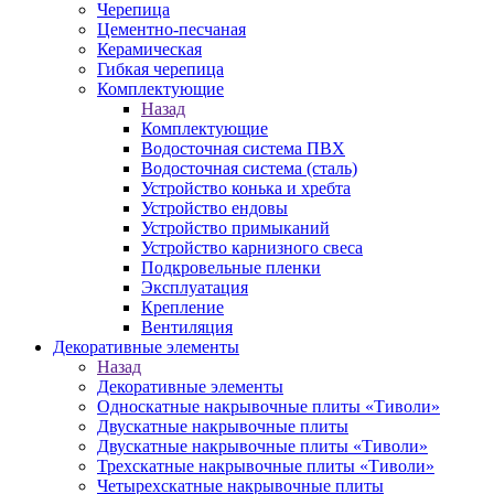
Черепица
Цементно-песчаная
Керамическая
Гибкая черепица
Комплектующие
Назад
Комплектующие
Водосточная система ПВХ
Водосточная система (сталь)
Устройство конька и хребта
Устройство ендовы
Устройство примыканий
Устройство карнизного свеса
Подкровельные пленки
Эксплуатация
Крепление
Вентиляция
Декоративные элементы
Назад
Декоративные элементы
Односкатные накрывочные плиты «Тиволи»
Двускатные накрывочные плиты
Двускатные накрывочные плиты «Тиволи»
Трехскатные накрывочные плиты «Тиволи»
Четырехскатные накрывочные плиты