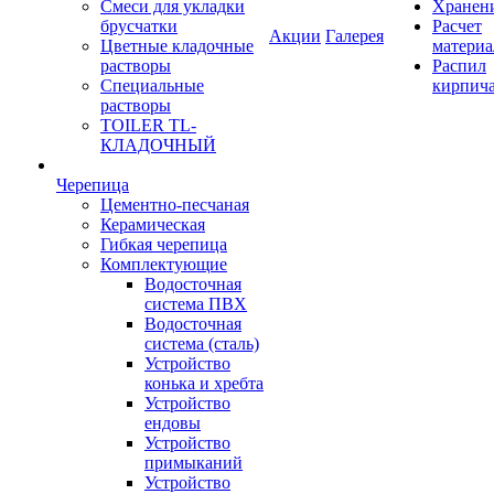
Смеси для укладки
Хранен
брусчатки
Расчет
Акции
Галерея
Цветные кладочные
материа
растворы
Распил
Специальные
кирпич
растворы
TOILER TL-
КЛАДОЧНЫЙ
Черепица
Цементно-песчаная
Керамическая
Гибкая черепица
Комплектующие
Водосточная
система ПВХ
Водосточная
система (сталь)
Устройство
конька и хребта
Устройство
ендовы
Устройство
примыканий
Устройство