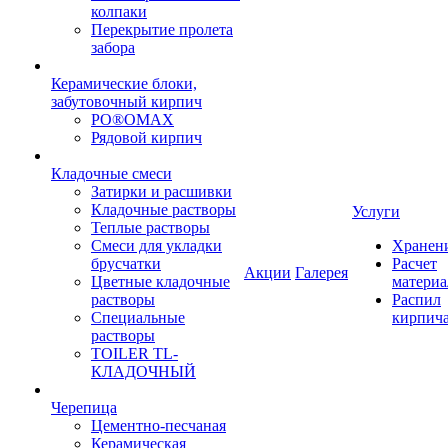
колпаки
Перекрытие пролета
забора
Керамические блоки,
забутовочный кирпич
PO®OMAX
Рядовой кирпич
Кладочные смеси
Затирки и расшивки
Кладочные растворы
Услуги
Теплые растворы
Смеси для укладки
Хранен
брусчатки
Расчет
Акции
Галерея
Цветные кладочные
материа
растворы
Распил
Специальные
кирпич
растворы
TOILER TL-
КЛАДОЧНЫЙ
Черепица
Цементно-песчаная
Керамическая