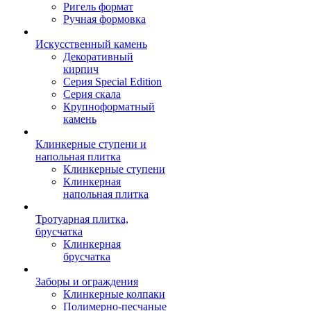
Ригель формат
Ручная формовка
Искусственный камень
Декоративный
кирпич
Серия Special Edition
Серия скала
Крупноформатный
камень
Клинкерные ступени и
напольная плитка
Клинкерные ступени
Клинкерная
напольная плитка
Тротуарная плитка,
брусчатка
Клинкерная
брусчатка
Заборы и ограждения
Клинкерные колпаки
Полимерно-песчаные