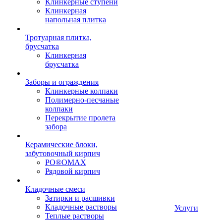
Клинкерные ступени
Клинкерная
напольная плитка
Тротуарная плитка,
брусчатка
Клинкерная
брусчатка
Заборы и ограждения
Клинкерные колпаки
Полимерно-песчаные
колпаки
Перекрытие пролета
забора
Керамические блоки,
забутовочный кирпич
PO®OMAX
Рядовой кирпич
Кладочные смеси
Затирки и расшивки
Кладочные растворы
Услуги
Теплые растворы