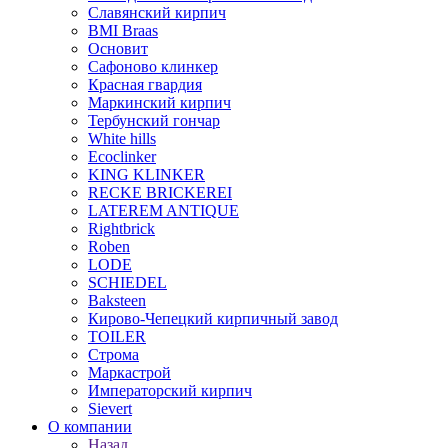
Славянский кирпич
BMI Braas
Основит
Сафоново клинкер
Красная гвардия
Маркинский кирпич
Тербунский гончар
White hills
Ecoclinker
KING KLINKER
RECKE BRICKEREI
LATEREM ANTIQUE
Rightbrick
Roben
LODE
SCHIEDEL
Baksteen
Кирово-Чепецкий кирпичный завод
TOILER
Строма
Маркастрой
Императорский кирпич
Sievert
О компании
Назад