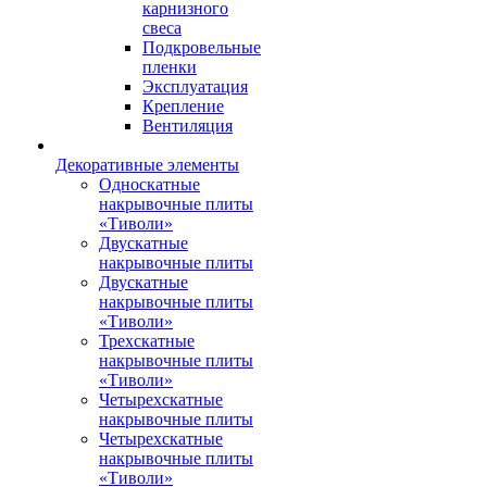
карнизного
свеса
Подкровельные
пленки
Эксплуатация
Крепление
Вентиляция
Декоративные элементы
Односкатные
накрывочные плиты
«Тиволи»
Двускатные
накрывочные плиты
Двускатные
накрывочные плиты
«Тиволи»
Трехскатные
накрывочные плиты
«Тиволи»
Четырехскатные
накрывочные плиты
Четырехскатные
накрывочные плиты
«Тиволи»