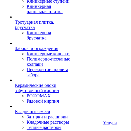
Клинкерные ступени
Клинкерная
напольная плитка
Тротуарная плитка,
брусчатка
Клинкерная
брусчатка
Заборы и ограждения
Клинкерные колпаки
Полимерно-песчаные
колпаки
Перекрытие пролета
забора
Керамические блоки,
забутовочный кирпич
PO®OMAX
Рядовой кирпич
Кладочные смеси
Затирки и расшивки
Кладочные растворы
Услуги
Теплые растворы