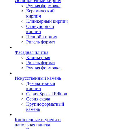
Облицовочный кирпич
Ручная формовка
Керамический
кирпич
Клинкерный кирпич
Огнеупорный
кирпич
Печной кирпич
Ригель формат
Фасадная плитка
Клинкерная
Ригель формат
Ручная формовка
Искусственный камень
Декоративный
кирпич
Серия Special Edition
Серия скала
Крупноформатный
камень
Клинкерные ступени и
напольная плитка