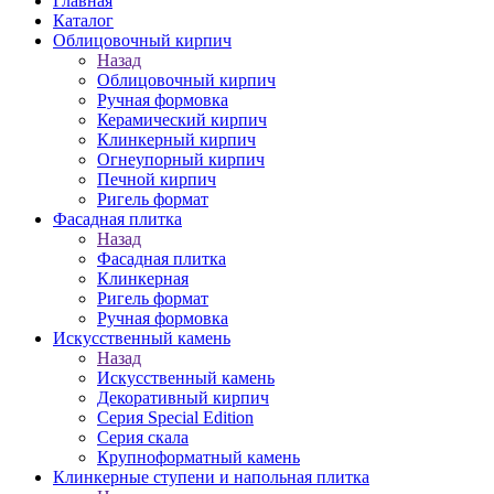
Главная
Каталог
Облицовочный кирпич
Назад
Облицовочный кирпич
Ручная формовка
Керамический кирпич
Клинкерный кирпич
Огнеупорный кирпич
Печной кирпич
Ригель формат
Фасадная плитка
Назад
Фасадная плитка
Клинкерная
Ригель формат
Ручная формовка
Искусственный камень
Назад
Искусственный камень
Декоративный кирпич
Серия Special Edition
Серия скала
Крупноформатный камень
Клинкерные ступени и напольная плитка