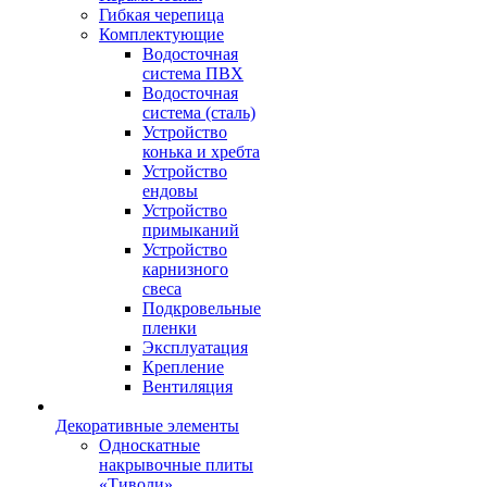
Гибкая черепица
Комплектующие
Водосточная
система ПВХ
Водосточная
система (сталь)
Устройство
конька и хребта
Устройство
ендовы
Устройство
примыканий
Устройство
карнизного
свеса
Подкровельные
пленки
Эксплуатация
Крепление
Вентиляция
Декоративные элементы
Односкатные
накрывочные плиты
«Тиволи»