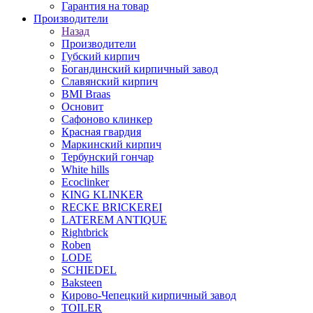
Гарантия на товар
Производители
Назад
Производители
Губский кирпич
Богандинский кирпичный завод
Славянский кирпич
BMI Braas
Основит
Сафоново клинкер
Красная гвардия
Маркинский кирпич
Тербунский гончар
White hills
Ecoclinker
KING KLINKER
RECKE BRICKEREI
LATEREM ANTIQUE
Rightbrick
Roben
LODE
SCHIEDEL
Baksteen
Кирово-Чепецкий кирпичный завод
TOILER