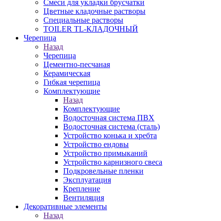
Смеси для укладки брусчатки
Цветные кладочные растворы
Специальные растворы
TOILER TL-КЛАДОЧНЫЙ
Черепица
Назад
Черепица
Цементно-песчаная
Керамическая
Гибкая черепица
Комплектующие
Назад
Комплектующие
Водосточная система ПВХ
Водосточная система (сталь)
Устройство конька и хребта
Устройство ендовы
Устройство примыканий
Устройство карнизного свеса
Подкровельные пленки
Эксплуатация
Крепление
Вентиляция
Декоративные элементы
Назад