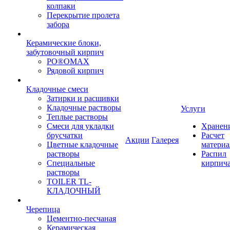
колпаки
Перекрытие пролета
забора
Керамические блоки,
забутовочный кирпич
PO®OMAX
Рядовой кирпич
Кладочные смеси
Затирки и расшивки
Кладочные растворы
Услуги
Теплые растворы
Смеси для укладки
Хранен
брусчатки
Расчет
Акции
Галерея
Цветные кладочные
материа
растворы
Распил
Специальные
кирпич
растворы
TOILER TL-
КЛАДОЧНЫЙ
Черепица
Цементно-песчаная
Керамическая