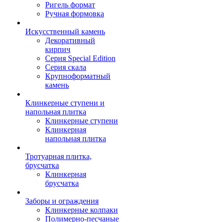
Ригель формат
Ручная формовка
Искусственный камень
Декоративный
кирпич
Серия Special Edition
Серия скала
Крупноформатный
камень
Клинкерные ступени и
напольная плитка
Клинкерные ступени
Клинкерная
напольная плитка
Тротуарная плитка,
брусчатка
Клинкерная
брусчатка
Заборы и ограждения
Клинкерные колпаки
Полимерно-песчаные