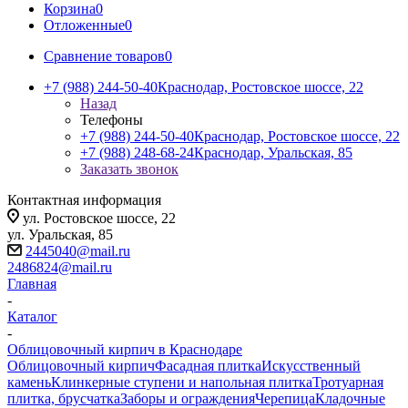
Корзина
0
Отложенные
0
Сравнение товаров
0
+7 (988) 244-50-40
Краснодар, Ростовское шоссе, 22
Назад
Телефоны
+7 (988) 244-50-40
Краснодар, Ростовское шоссе, 22
+7 (988) 248-68-24
Краснодар, Уральская, 85
Заказать звонок
Контактная информация
ул. Ростовское шоссе, 22
ул. Уральская, 85
2445040@mail.ru
2486824@mail.ru
Главная
-
Каталог
-
Облицовочный кирпич в Краснодаре
Облицовочный кирпич
Фасадная плитка
Искусственный
камень
Клинкерные ступени и напольная плитка
Тротуарная
плитка, брусчатка
Заборы и ограждения
Черепица
Кладочные