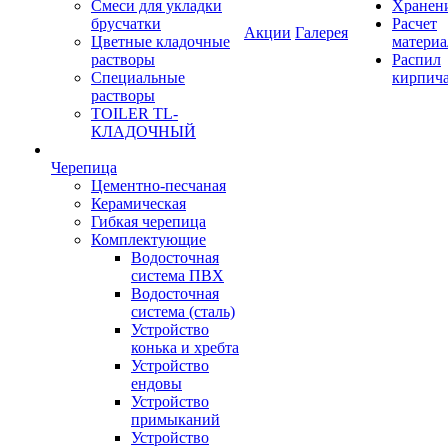
Смеси для укладки
Хранен
брусчатки
Расчет
Акции
Галерея
Цветные кладочные
материа
растворы
Распил
Специальные
кирпич
растворы
TOILER TL-
КЛАДОЧНЫЙ
Черепица
Цементно-песчаная
Керамическая
Гибкая черепица
Комплектующие
Водосточная
система ПВХ
Водосточная
система (сталь)
Устройство
конька и хребта
Устройство
ендовы
Устройство
примыканий
Устройство