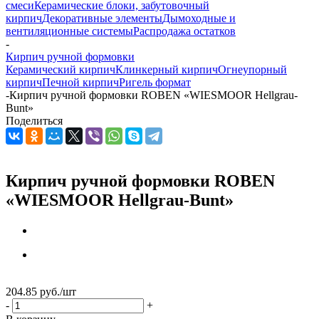
смеси
Керамические блоки, забутовочный
кирпич
Декоративные элементы
Дымоходные и
вентиляционные системы
Распродажа остатков
-
Кирпич ручной формовки
Керамический кирпич
Клинкерный кирпич
Огнеупорный
кирпич
Печной кирпич
Ригель формат
-
Кирпич ручной формовки ROBEN «WIESMOOR Hellgrau-
Bunt»
Поделиться
Кирпич ручной формовки ROBEN
«WIESMOOR Hellgrau-Bunt»
204.85
руб.
/шт
-
+