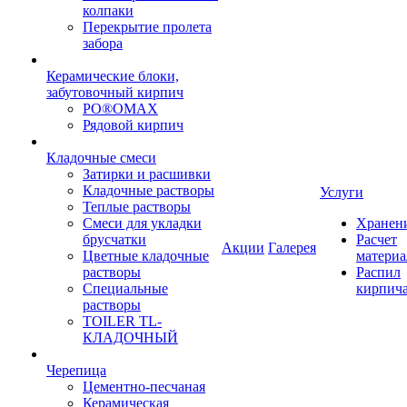
колпаки
Перекрытие пролета
забора
Керамические блоки,
забутовочный кирпич
PO®OMAX
Рядовой кирпич
Кладочные смеси
Затирки и расшивки
Кладочные растворы
Услуги
Теплые растворы
Смеси для укладки
Хранен
брусчатки
Расчет
Акции
Галерея
Цветные кладочные
материа
растворы
Распил
Специальные
кирпич
растворы
TOILER TL-
КЛАДОЧНЫЙ
Черепица
Цементно-песчаная
Керамическая