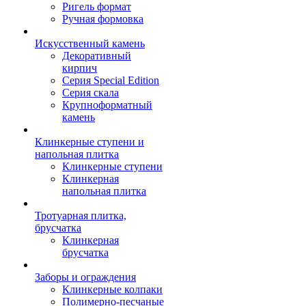
Ригель формат
Ручная формовка
Искусственный камень
Декоративный
кирпич
Серия Special Edition
Серия скала
Крупноформатный
камень
Клинкерные ступени и
напольная плитка
Клинкерные ступени
Клинкерная
напольная плитка
Тротуарная плитка,
брусчатка
Клинкерная
брусчатка
Заборы и ограждения
Клинкерные колпаки
Полимерно-песчаные