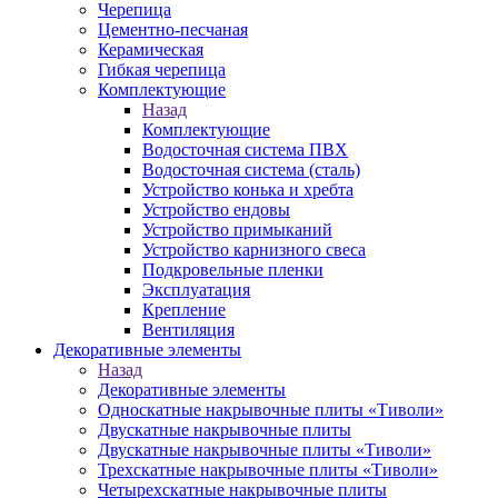
Черепица
Цементно-песчаная
Керамическая
Гибкая черепица
Комплектующие
Назад
Комплектующие
Водосточная система ПВХ
Водосточная система (сталь)
Устройство конька и хребта
Устройство ендовы
Устройство примыканий
Устройство карнизного свеса
Подкровельные пленки
Эксплуатация
Крепление
Вентиляция
Декоративные элементы
Назад
Декоративные элементы
Односкатные накрывочные плиты «Тиволи»
Двускатные накрывочные плиты
Двускатные накрывочные плиты «Тиволи»
Трехскатные накрывочные плиты «Тиволи»
Четырехскатные накрывочные плиты