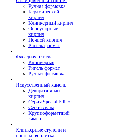
Облицовочный кирпич
Ручная формовка
Керамический
кирпич
Клинкерный кирпич
Огнеупорный
кирпич
Печной кирпич
Ригель формат
Фасадная плитка
Клинкерная
Ригель формат
Ручная формовка
Искусственный камень
Декоративный
кирпич
Серия Special Edition
Серия скала
Крупноформатный
камень
Клинкерные ступени и
напольная плитка