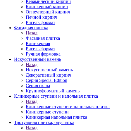
Керамический кирпич
Клинкерный кирпич
Огнеупорный кирпич
Печной кирпич
Ригель формат
Фасадная плитка
Назад
Фасадная плитка
Клинкерная
Ригель формат
Ручная формовка
Искусственный камень
Назад
Искусственный камень
Декоративный кирпич
Серия Special Edition
Серия скала
Крупноформатный камень
Клинкерные ступени и напольная плитка
Назад
Клинкерные ступени и напольная плитка
Клинкерные ступени
Клинкерная напольная плитка
Тротуарная плитка, брусчатка
Назад