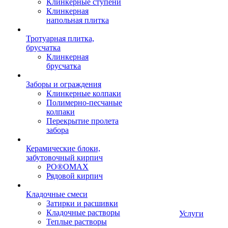
Клинкерные ступени
Клинкерная
напольная плитка
Тротуарная плитка,
брусчатка
Клинкерная
брусчатка
Заборы и ограждения
Клинкерные колпаки
Полимерно-песчаные
колпаки
Перекрытие пролета
забора
Керамические блоки,
забутовочный кирпич
PO®OMAX
Рядовой кирпич
Кладочные смеси
Затирки и расшивки
Кладочные растворы
Услуги
Теплые растворы