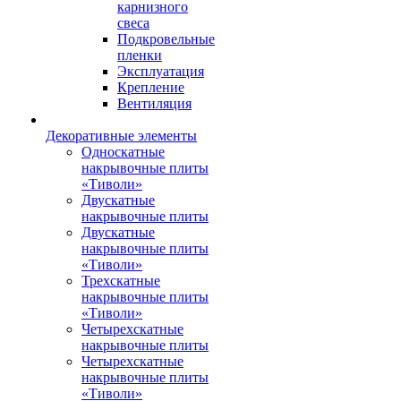
карнизного
свеса
Подкровельные
пленки
Эксплуатация
Крепление
Вентиляция
Декоративные элементы
Односкатные
накрывочные плиты
«Тиволи»
Двускатные
накрывочные плиты
Двускатные
накрывочные плиты
«Тиволи»
Трехскатные
накрывочные плиты
«Тиволи»
Четырехскатные
накрывочные плиты
Четырехскатные
накрывочные плиты
«Тиволи»