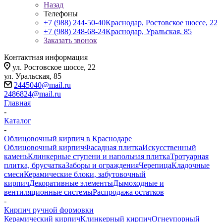
Назад
Телефоны
+7 (988) 244-50-40
Краснодар, Ростовское шоссе, 22
+7 (988) 248-68-24
Краснодар, Уральская, 85
Заказать звонок
Контактная информация
ул. Ростовское шоссе, 22
ул. Уральская, 85
2445040@mail.ru
2486824@mail.ru
Главная
-
Каталог
-
Облицовочный кирпич в Краснодаре
Облицовочный кирпич
Фасадная плитка
Искусственный
камень
Клинкерные ступени и напольная плитка
Тротуарная
плитка, брусчатка
Заборы и ограждения
Черепица
Кладочные
смеси
Керамические блоки, забутовочный
кирпич
Декоративные элементы
Дымоходные и
вентиляционные системы
Распродажа остатков
-
Кирпич ручной формовки
Керамический кирпич
Клинкерный кирпич
Огнеупорный