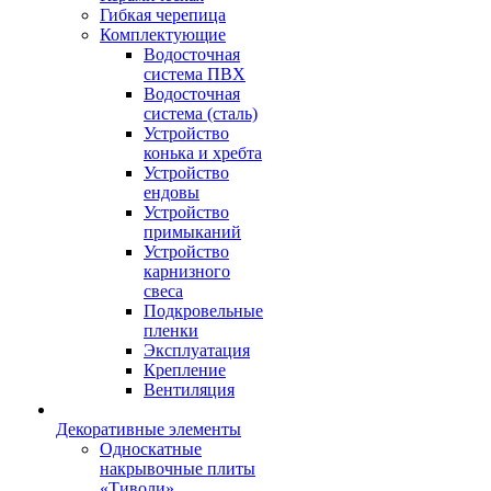
Гибкая черепица
Комплектующие
Водосточная
система ПВХ
Водосточная
система (сталь)
Устройство
конька и хребта
Устройство
ендовы
Устройство
примыканий
Устройство
карнизного
свеса
Подкровельные
пленки
Эксплуатация
Крепление
Вентиляция
Декоративные элементы
Односкатные
накрывочные плиты
«Тиволи»