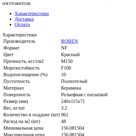
изготовителя.
Характеристики
Доставка
Оплата
Характеристики
Производитель
ROBEN
Формат
NF
Цвет
Красный
Прочность, кгс/см2
M150
Морозостойкость
F100
Водопоглощение (%)
10
Пустотность
Полнотелый
Материал
Керамика
Поверхность
Рельефная с посыпкой
Размер (мм)
240x115x71
Вес, кг/шт
3.2
Количество в поддоне (шт)
962
Расход на м2 (шт)
48
Минимальная цена
156.081504
Максимальная цена
156.081504