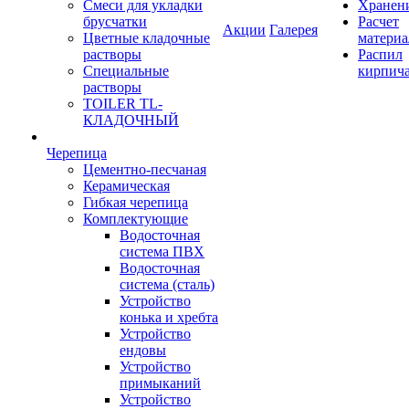
Смеси для укладки
Хранен
брусчатки
Расчет
Акции
Галерея
Цветные кладочные
материа
растворы
Распил
Специальные
кирпич
растворы
TOILER TL-
КЛАДОЧНЫЙ
Черепица
Цементно-песчаная
Керамическая
Гибкая черепица
Комплектующие
Водосточная
система ПВХ
Водосточная
система (сталь)
Устройство
конька и хребта
Устройство
ендовы
Устройство
примыканий
Устройство