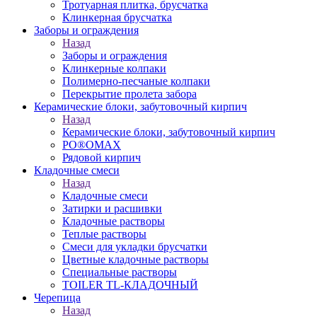
Тротуарная плитка, брусчатка
Клинкерная брусчатка
Заборы и ограждения
Назад
Заборы и ограждения
Клинкерные колпаки
Полимерно-песчаные колпаки
Перекрытие пролета забора
Керамические блоки, забутовочный кирпич
Назад
Керамические блоки, забутовочный кирпич
PO®OMAX
Рядовой кирпич
Кладочные смеси
Назад
Кладочные смеси
Затирки и расшивки
Кладочные растворы
Теплые растворы
Смеси для укладки брусчатки
Цветные кладочные растворы
Специальные растворы
TOILER TL-КЛАДОЧНЫЙ
Черепица
Назад