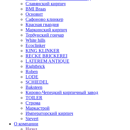
Славянский кирпич
BMI Braas
Основит
Сафоново клинкер
Красная гвардия
Маркинский кирпич
Тербунский гончар
White hills
Ecoclinker
KING KLINKER
RECKE BRICKEREI
LATEREM ANTIQUE
Rightbrick
Roben
LODE
SCHIEDEL
Baksteen
Кирово-Чепецкий кирпичный завод
TOILER
Строма
Маркастрой
Императорский кирпич
Sievert
О компании
Назад