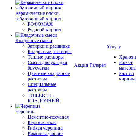
Керамические блоки,
забутовочный кирпич
PO®OMAX
Рядовой кирпич
Кладочные смеси
Затирки и расшивки
Услуги
Кладочные растворы
Теплые растворы
Хранен
Смеси для укладки
Расчет
Акции
Галерея
брусчатки
материа
Цветные кладочные
Распил
растворы
кирпич
Специальные
растворы
TOILER TL-
КЛАДОЧНЫЙ
Черепица
Цементно-песчаная
Керамическая
Гибкая черепица
Комплектующие