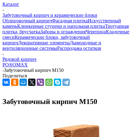
Каталог
-
Забутовочный кирпич и керамические блоки
Облицовочный кирпич
Фасадная плитка
Искусственный
камень
Клинкерные ступени и напольная плитка
Тротуарная
плитка, брусчатка
Заборы и ограждения
Черепица
Кладочные
смеси
Керамические блоки, забутовочный
кирпич
Декоративные элементы
Дымоходные и
вентиляционные системы
Распродажа остатков
-
Рядовой кирпич
PO®OMAX
-
Забутовочный кирпич М150
Поделиться
Забутовочный кирпич М150