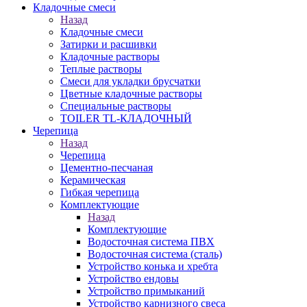
Кладочные смеси
Назад
Кладочные смеси
Затирки и расшивки
Кладочные растворы
Теплые растворы
Смеси для укладки брусчатки
Цветные кладочные растворы
Специальные растворы
TOILER TL-КЛАДОЧНЫЙ
Черепица
Назад
Черепица
Цементно-песчаная
Керамическая
Гибкая черепица
Комплектующие
Назад
Комплектующие
Водосточная система ПВХ
Водосточная система (сталь)
Устройство конька и хребта
Устройство ендовы
Устройство примыканий
Устройство карнизного свеса