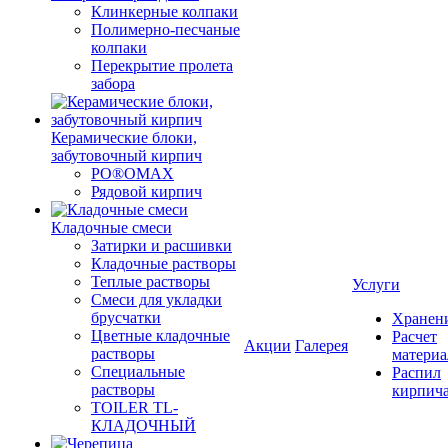
Клинкерные колпаки
Полимерно-песчаные
колпаки
Перекрытие пролета
забора
Керамические блоки,
забутовочный кирпич
PO®OMAX
Рядовой кирпич
Кладочные смеси
Затирки и расшивки
Кладочные растворы
Теплые растворы
Услуги
Смеси для укладки
брусчатки
Хранен
Цветные кладочные
Расчет
Акции
Галерея
растворы
материа
Специальные
Распил
растворы
кирпич
TOILER TL-
КЛАДОЧНЫЙ