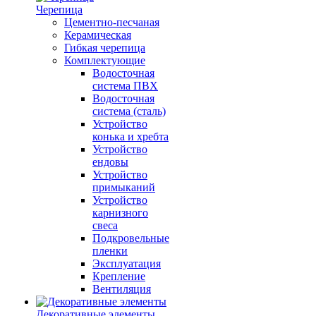
Черепица
Цементно-песчаная
Керамическая
Гибкая черепица
Комплектующие
Водосточная
система ПВХ
Водосточная
система (сталь)
Устройство
конька и хребта
Устройство
ендовы
Устройство
примыканий
Устройство
карнизного
свеса
Подкровельные
пленки
Эксплуатация
Крепление
Вентиляция
Декоративные элементы