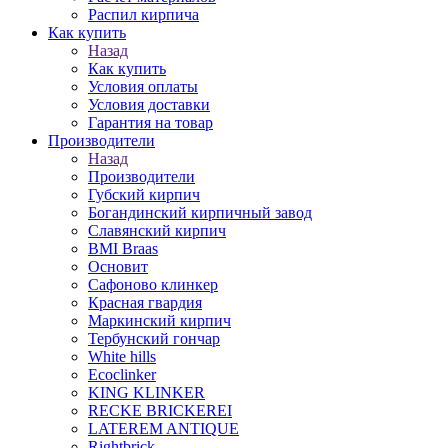
Распил кирпича
Как купить
Назад
Как купить
Условия оплаты
Условия доставки
Гарантия на товар
Производители
Назад
Производители
Губский кирпич
Богандинский кирпичный завод
Славянский кирпич
BMI Braas
Основит
Сафоново клинкер
Красная гвардия
Маркинский кирпич
Тербунский гончар
White hills
Ecoclinker
KING KLINKER
RECKE BRICKEREI
LATEREM ANTIQUE
Rightbrick