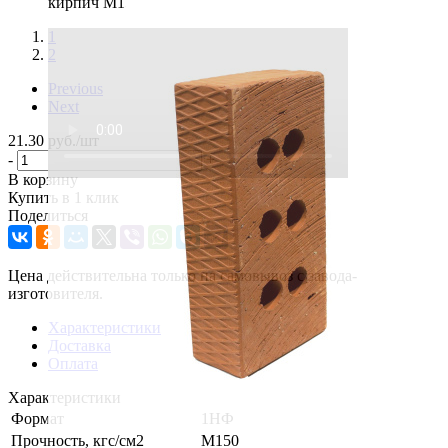
1
2
Previous
Next
21.30
руб.
/шт
-
+
В корзину
Купить в 1 клик
Поделиться
Цена действительна только на самовывоз с завода-
изготовителя.
Характеристики
Доставка
Оплата
Характеристики
Формат
1НФ
Прочность, кгс/см2
M150