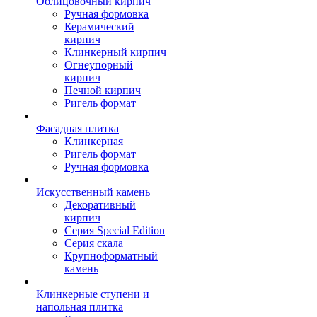
Облицовочный кирпич
Ручная формовка
Керамический
кирпич
Клинкерный кирпич
Огнеупорный
кирпич
Печной кирпич
Ригель формат
Фасадная плитка
Клинкерная
Ригель формат
Ручная формовка
Искусственный камень
Декоративный
кирпич
Серия Special Edition
Серия скала
Крупноформатный
камень
Клинкерные ступени и
напольная плитка