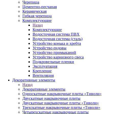
Черепица
Цементно-песчаная
Керамическая
Гибкая черепица
Комплектующие
Назад
Комплектующие
Водосточная система ПВХ
Водосточная система (сталь)
Устройство конька и хребта
Устройство ендовы
Устройство примыканий
Устройство карнизного свеса
Подкровельные пленки
Эксплуатация
Крепление
Вентиляция
Декоративные элементы
Назад
Декоративные элементы
Односкатные накрывочные плиты «Тиволи»
Двускатные накрывочные плиты
Двускатные накрывочные плиты «Тиволи»
Трехскатные накрывочные плиты «Тиволи»
Четырехскатные накрывочные плиты