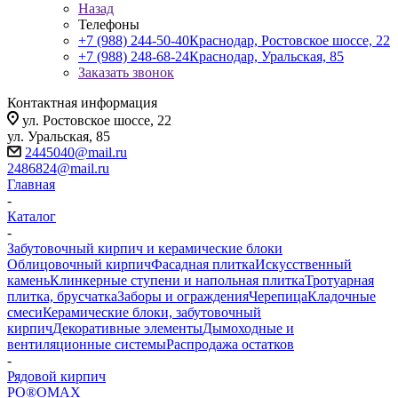
Назад
Телефоны
+7 (988) 244-50-40
Краснодар, Ростовское шоссе, 22
+7 (988) 248-68-24
Краснодар, Уральская, 85
Заказать звонок
Контактная информация
ул. Ростовское шоссе, 22
ул. Уральская, 85
2445040@mail.ru
2486824@mail.ru
Главная
-
Каталог
-
Забутовочный кирпич и керамические блоки
Облицовочный кирпич
Фасадная плитка
Искусственный
камень
Клинкерные ступени и напольная плитка
Тротуарная
плитка, брусчатка
Заборы и ограждения
Черепица
Кладочные
смеси
Керамические блоки, забутовочный
кирпич
Декоративные элементы
Дымоходные и
вентиляционные системы
Распродажа остатков
-
Рядовой кирпич
PO®OMAX