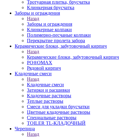
Тротуарная плитка, брусчатка
Клинкерная брусчатка
Заборы и ограждения
Назад
Заборы и ограждения
Клинкерные колпаки
Полимерно-песчаные колпаки
Перекрытие пролета забора
Керамические блоки, забутовочный кирпич
Назад
Керамические блоки, забутовочный кирпич
PO®OMAX
Рядовой кирпич
Кладочные смеси
Назад
Кладочные смеси
Затирки и расшивки
Кладочные растворы
Теплые растворы
Смеси для укладки брусчатки
Цветные кладочные растворы
Специальные растворы
TOILER TL-КЛАДОЧНЫЙ
Черепица
Назад