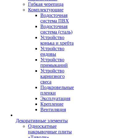
Гибкая черепица
Комплектующие
Водосточная
система ПВХ
Водосточная
система (сталь)
Устройство
конька и хребта
Устройство
ендовы
Устройство
примыканий
Устройство
карнизного
свеса
Подкровельные
пленки
Эксплуатация
Крепление
Вентиляция
Декоративные элементы
Односкатные
накрывочные плиты
«Тиволи»