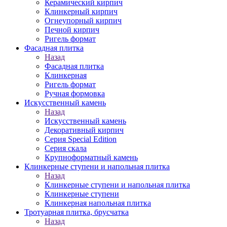
Керамический кирпич
Клинкерный кирпич
Огнеупорный кирпич
Печной кирпич
Ригель формат
Фасадная плитка
Назад
Фасадная плитка
Клинкерная
Ригель формат
Ручная формовка
Искусственный камень
Назад
Искусственный камень
Декоративный кирпич
Серия Special Edition
Серия скала
Крупноформатный камень
Клинкерные ступени и напольная плитка
Назад
Клинкерные ступени и напольная плитка
Клинкерные ступени
Клинкерная напольная плитка
Тротуарная плитка, брусчатка
Назад