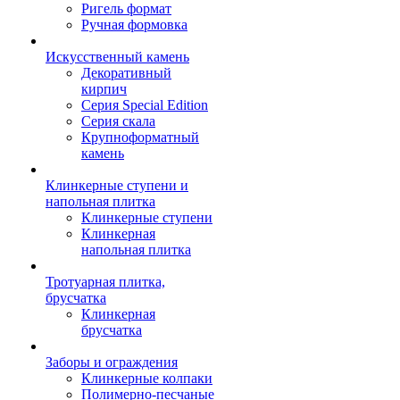
Ригель формат
Ручная формовка
Искусственный камень
Декоративный
кирпич
Серия Special Edition
Серия скала
Крупноформатный
камень
Клинкерные ступени и
напольная плитка
Клинкерные ступени
Клинкерная
напольная плитка
Тротуарная плитка,
брусчатка
Клинкерная
брусчатка
Заборы и ограждения
Клинкерные колпаки
Полимерно-песчаные