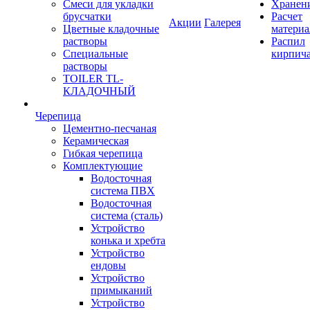
Смеси для укладки
Хранен
брусчатки
Расчет
Акции
Галерея
Цветные кладочные
материа
растворы
Распил
Специальные
кирпич
растворы
TOILER TL-
КЛАДОЧНЫЙ
Черепица
Цементно-песчаная
Керамическая
Гибкая черепица
Комплектующие
Водосточная
система ПВХ
Водосточная
система (сталь)
Устройство
конька и хребта
Устройство
ендовы
Устройство
примыканий
Устройство