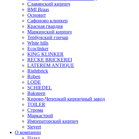
Славянский кирпич
BMI Braas
Основит
Сафоново клинкер
Красная гвардия
Маркинский кирпич
Тербунский гончар
White hills
Ecoclinker
KING KLINKER
RECKE BRICKEREI
LATEREM ANTIQUE
Rightbrick
Roben
LODE
SCHIEDEL
Baksteen
Кирово-Чепецкий кирпичный завод
TOILER
Строма
Маркастрой
Императорский кирпич
Sievert
О компании
Назад