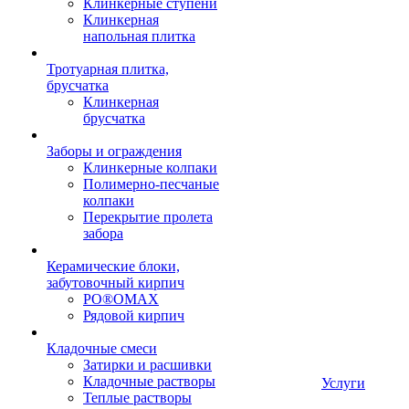
Клинкерные ступени
Клинкерная
напольная плитка
Тротуарная плитка,
брусчатка
Клинкерная
брусчатка
Заборы и ограждения
Клинкерные колпаки
Полимерно-песчаные
колпаки
Перекрытие пролета
забора
Керамические блоки,
забутовочный кирпич
PO®OMAX
Рядовой кирпич
Кладочные смеси
Затирки и расшивки
Кладочные растворы
Услуги
Теплые растворы