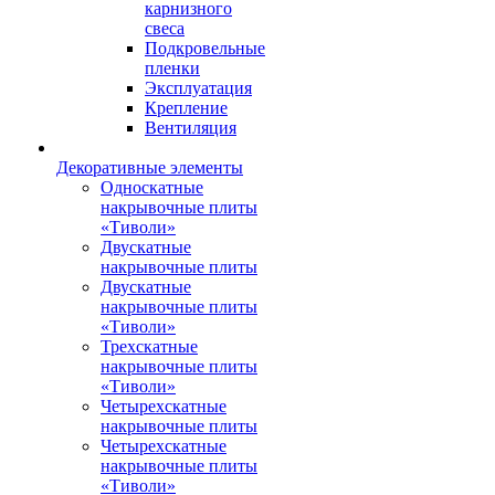
карнизного
свеса
Подкровельные
пленки
Эксплуатация
Крепление
Вентиляция
Декоративные элементы
Односкатные
накрывочные плиты
«Тиволи»
Двускатные
накрывочные плиты
Двускатные
накрывочные плиты
«Тиволи»
Трехскатные
накрывочные плиты
«Тиволи»
Четырехскатные
накрывочные плиты
Четырехскатные
накрывочные плиты
«Тиволи»