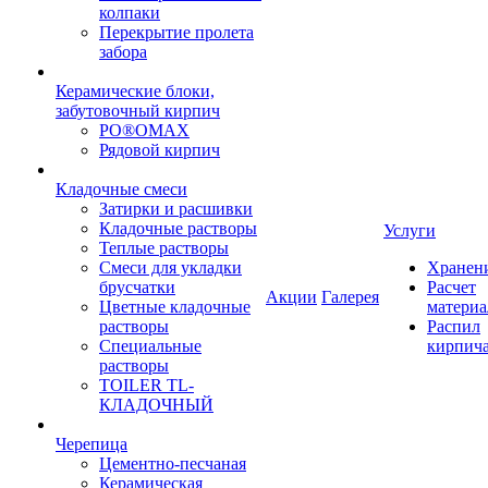
колпаки
Перекрытие пролета
забора
Керамические блоки,
забутовочный кирпич
PO®OMAX
Рядовой кирпич
Кладочные смеси
Затирки и расшивки
Кладочные растворы
Услуги
Теплые растворы
Смеси для укладки
Хранен
брусчатки
Расчет
Акции
Галерея
Цветные кладочные
материа
растворы
Распил
Специальные
кирпич
растворы
TOILER TL-
КЛАДОЧНЫЙ
Черепица
Цементно-песчаная
Керамическая