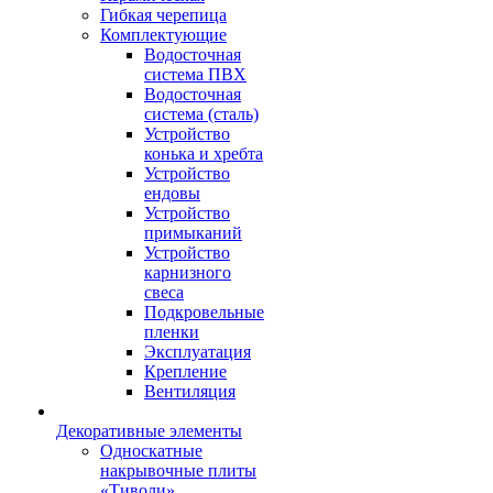
Гибкая черепица
Комплектующие
Водосточная
система ПВХ
Водосточная
система (сталь)
Устройство
конька и хребта
Устройство
ендовы
Устройство
примыканий
Устройство
карнизного
свеса
Подкровельные
пленки
Эксплуатация
Крепление
Вентиляция
Декоративные элементы
Односкатные
накрывочные плиты
«Тиволи»