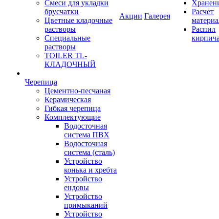
Смеси для укладки
Хранен
брусчатки
Расчет
Акции
Галерея
Цветные кладочные
материа
растворы
Распил
Специальные
кирпич
растворы
TOILER TL-
КЛАДОЧНЫЙ
Черепица
Цементно-песчаная
Керамическая
Гибкая черепица
Комплектующие
Водосточная
система ПВХ
Водосточная
система (сталь)
Устройство
конька и хребта
Устройство
ендовы
Устройство
примыканий
Устройство