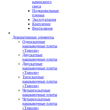
карнизного
свеса
Подкровельные
пленки
Эксплуатация
Крепление
Вентиляция
Декоративные элементы
Односкатные
накрывочные плиты
«Тиволи»
Двускатные
накрывочные плиты
Двускатные
накрывочные плиты
«Тиволи»
Трехскатные
накрывочные плиты
«Тиволи»
Четырехскатные
накрывочные плиты
Четырехскатные
накрывочные плиты
«Тиволи»