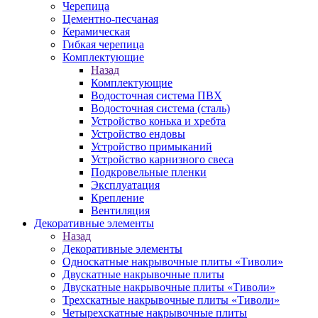
Черепица
Цементно-песчаная
Керамическая
Гибкая черепица
Комплектующие
Назад
Комплектующие
Водосточная система ПВХ
Водосточная система (сталь)
Устройство конька и хребта
Устройство ендовы
Устройство примыканий
Устройство карнизного свеса
Подкровельные пленки
Эксплуатация
Крепление
Вентиляция
Декоративные элементы
Назад
Декоративные элементы
Односкатные накрывочные плиты «Тиволи»
Двускатные накрывочные плиты
Двускатные накрывочные плиты «Тиволи»
Трехскатные накрывочные плиты «Тиволи»
Четырехскатные накрывочные плиты