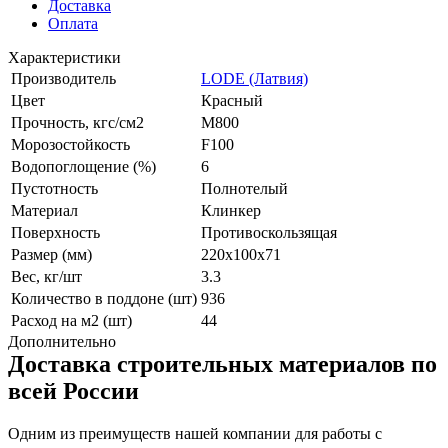
Доставка
Оплата
Характеристики
Производитель
LODE (Латвия)
Цвет
Красный
Прочность, кгс/см2
M800
Морозостойкость
F100
Водопоглощение (%)
6
Пустотность
Полнотелый
Материал
Клинкер
Поверхность
Противоскользящая
Размер (мм)
220x100x71
Вес, кг/шт
3.3
Количество в поддоне (шт)
936
Расход на м2 (шт)
44
Дополнительно
Доставка строительных материалов по
всей России
Одним из преимуществ нашей компании для работы с