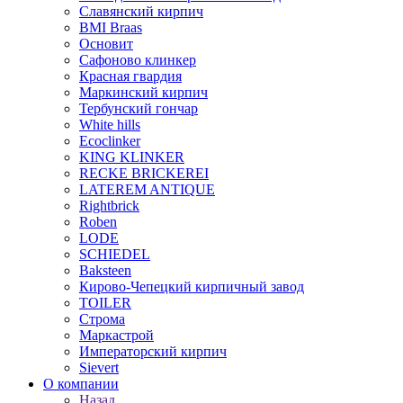
Славянский кирпич
BMI Braas
Основит
Сафоново клинкер
Красная гвардия
Маркинский кирпич
Тербунский гончар
White hills
Ecoclinker
KING KLINKER
RECKE BRICKEREI
LATEREM ANTIQUE
Rightbrick
Roben
LODE
SCHIEDEL
Baksteen
Кирово-Чепецкий кирпичный завод
TOILER
Строма
Маркастрой
Императорский кирпич
Sievert
О компании
Назад