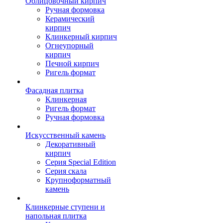
Облицовочный кирпич
Ручная формовка
Керамический
кирпич
Клинкерный кирпич
Огнеупорный
кирпич
Печной кирпич
Ригель формат
Фасадная плитка
Клинкерная
Ригель формат
Ручная формовка
Искусственный камень
Декоративный
кирпич
Серия Special Edition
Серия скала
Крупноформатный
камень
Клинкерные ступени и
напольная плитка