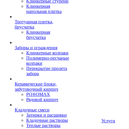
Клинкерные ступени
Клинкерная
напольная плитка
Тротуарная плитка,
брусчатка
Клинкерная
брусчатка
Заборы и ограждения
Клинкерные колпаки
Полимерно-песчаные
колпаки
Перекрытие пролета
забора
Керамические блоки,
забутовочный кирпич
PO®OMAX
Рядовой кирпич
Кладочные смеси
Затирки и расшивки
Кладочные растворы
Услуги
Теплые растворы