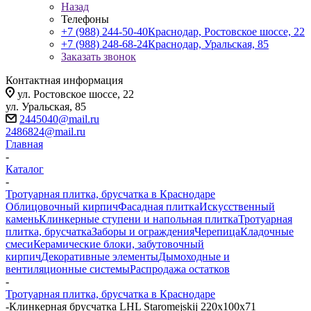
Назад
Телефоны
+7 (988) 244-50-40
Краснодар, Ростовское шоссе, 22
+7 (988) 248-68-24
Краснодар, Уральская, 85
Заказать звонок
Контактная информация
ул. Ростовское шоссе, 22
ул. Уральская, 85
2445040@mail.ru
2486824@mail.ru
Главная
-
Каталог
-
Тротуарная плитка, брусчатка в Краснодаре
Облицовочный кирпич
Фасадная плитка
Искусственный
камень
Клинкерные ступени и напольная плитка
Тротуарная
плитка, брусчатка
Заборы и ограждения
Черепица
Кладочные
смеси
Керамические блоки, забутовочный
кирпич
Декоративные элементы
Дымоходные и
вентиляционные системы
Распродажа остатков
-
Тротуарная плитка, брусчатка в Краснодаре
-
Клинкерная брусчатка LHL Staromejskij 220x100x71