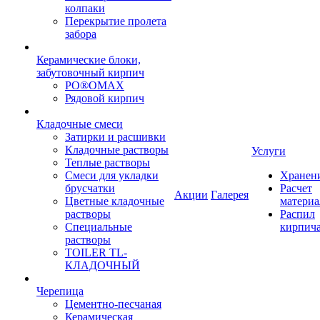
колпаки
Перекрытие пролета
забора
Керамические блоки,
забутовочный кирпич
PO®OMAX
Рядовой кирпич
Кладочные смеси
Затирки и расшивки
Кладочные растворы
Услуги
Теплые растворы
Смеси для укладки
Хранен
брусчатки
Расчет
Акции
Галерея
Цветные кладочные
материа
растворы
Распил
Специальные
кирпич
растворы
TOILER TL-
КЛАДОЧНЫЙ
Черепица
Цементно-песчаная
Керамическая