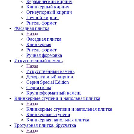
Керамический кирпич
Клинкерный кирпич
Огнеупорный кирпич
Печной кирпич
Ригель формат
Фасадная плитка
Назад
Фасадная плитка
Клинкерная
Ригель формат
Ручная формовка
Искусственный камень
Назад
Искусственный камень
Декоративный кирпич
Серия Special Edition
Серия скала
Крупноформатный камень
Клинкерные ступени и напольная плитка
Назад
Клинкерные ступени и напольная плитка
Клинкерные ступени
Клинкерная напольная плитка
Тротуарная плитка, брусчатка
Назад