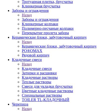
Тротуарная плитка, брусчатка
Клинкерная брусчатка
Заборы и ограждения
Назад
Заборы и ограждения
Клинкерные колпаки
Полимерно-песчаные колпаки
Перекрытие пролета забора
Керамические блоки, забутовочный кирпич
Назад
Керамические блоки, забутовочный кирпич
PO®OMAX
Рядовой кирпич
Кладочные смеси
Назад
Кладочные смеси
Затирки и расшивки
Кладочные растворы
Теплые растворы
Смеси для укладки брусчатки
Цветные кладочные растворы
Специальные растворы
TOILER TL-КЛАДОЧНЫЙ
Черепица
Назад