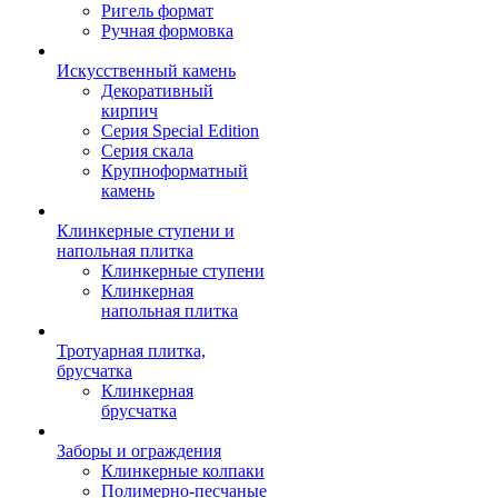
Ригель формат
Ручная формовка
Искусственный камень
Декоративный
кирпич
Серия Special Edition
Серия скала
Крупноформатный
камень
Клинкерные ступени и
напольная плитка
Клинкерные ступени
Клинкерная
напольная плитка
Тротуарная плитка,
брусчатка
Клинкерная
брусчатка
Заборы и ограждения
Клинкерные колпаки
Полимерно-песчаные