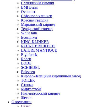
Славянский кирпич
BMI Braas
Основит
Сафоново клинкер
Красная гвардия
Маркинский кирпич
Тербунский гончар
White hills
Ecoclinker
KING KLINKER
RECKE BRICKEREI
LATEREM ANTIQUE
Rightbrick
Roben
LODE
SCHIEDEL
Baksteen
Кирово-Чепецкий кирпичный завод
TOILER
Строма
Маркастрой
Императорский кирпич
Sievert
О компании
Назад