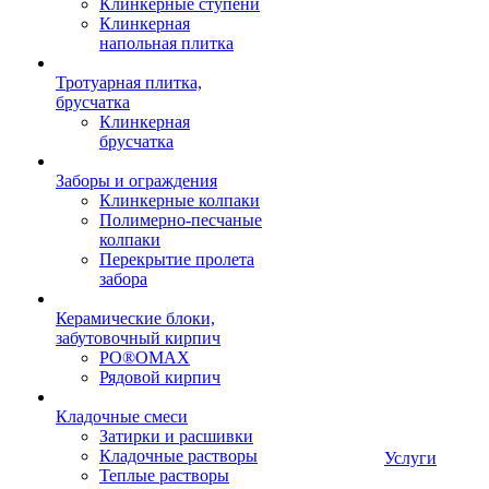
Клинкерные ступени
Клинкерная
напольная плитка
Тротуарная плитка,
брусчатка
Клинкерная
брусчатка
Заборы и ограждения
Клинкерные колпаки
Полимерно-песчаные
колпаки
Перекрытие пролета
забора
Керамические блоки,
забутовочный кирпич
PO®OMAX
Рядовой кирпич
Кладочные смеси
Затирки и расшивки
Кладочные растворы
Услуги
Теплые растворы