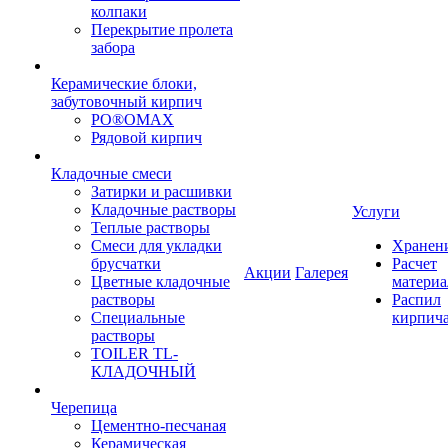
колпаки
Перекрытие пролета
забора
Керамические блоки,
забутовочный кирпич
PO®OMAX
Рядовой кирпич
Кладочные смеси
Затирки и расшивки
Кладочные растворы
Услуги
Теплые растворы
Смеси для укладки
Хранен
брусчатки
Расчет
Акции
Галерея
Цветные кладочные
материа
растворы
Распил
Специальные
кирпич
растворы
TOILER TL-
КЛАДОЧНЫЙ
Черепица
Цементно-песчаная
Керамическая