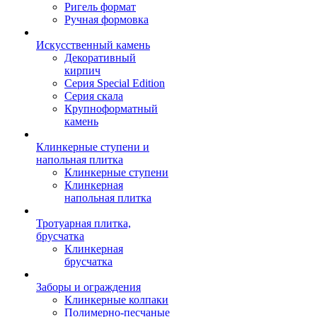
Ригель формат
Ручная формовка
Искусственный камень
Декоративный
кирпич
Серия Special Edition
Серия скала
Крупноформатный
камень
Клинкерные ступени и
напольная плитка
Клинкерные ступени
Клинкерная
напольная плитка
Тротуарная плитка,
брусчатка
Клинкерная
брусчатка
Заборы и ограждения
Клинкерные колпаки
Полимерно-песчаные