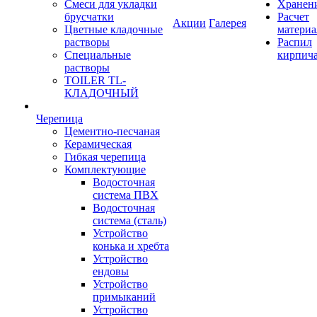
Смеси для укладки
Хранен
брусчатки
Расчет
Акции
Галерея
Цветные кладочные
материа
растворы
Распил
Специальные
кирпич
растворы
TOILER TL-
КЛАДОЧНЫЙ
Черепица
Цементно-песчаная
Керамическая
Гибкая черепица
Комплектующие
Водосточная
система ПВХ
Водосточная
система (сталь)
Устройство
конька и хребта
Устройство
ендовы
Устройство
примыканий
Устройство