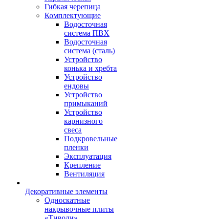
Гибкая черепица
Комплектующие
Водосточная
система ПВХ
Водосточная
система (сталь)
Устройство
конька и хребта
Устройство
ендовы
Устройство
примыканий
Устройство
карнизного
свеса
Подкровельные
пленки
Эксплуатация
Крепление
Вентиляция
Декоративные элементы
Односкатные
накрывочные плиты
«Тиволи»