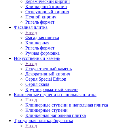
Керамический кирпич
Клинкерный кирпич
Огнеупорный кирпич
Печной кирпич
Ригель формат
Фасадная плитка
Назад
Фасадная плитка
Клинкерная
Ригель формат
Ручная формовка
Искусственный камень
Назад
Искусственный камень
Декоративный кирпич
Серия Special Edition
Серия скала
Крупноформатный камень
Клинкерные ступени и напольная плитка
Назад
Клинкерные ступени и напольная плитка
Клинкерные ступени
Клинкерная напольная плитка
Тротуарная плитка, брусчатка
Назад