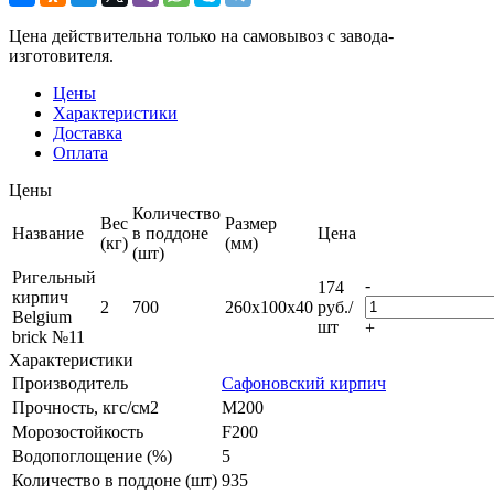
Цена действительна только на самовывоз с завода-
изготовителя.
Цены
Характеристики
Доставка
Оплата
Цены
Количество
Вес
Размер
Название
в поддоне
Цена
(кг)
(мм)
(шт)
Ригельный
-
174
кирпич
2
700
260х100х40
руб.
/
Belgium
шт
+
brick №11
Характеристики
Производитель
Сафоновский кирпич
Прочность, кгс/см2
M200
Морозостойкость
F200
Водопоглощение (%)
5
Количество в поддоне (шт)
935