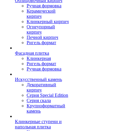
Облицовочный кирпич
Ручная формовка
Керамический
кирпич
Клинкерный кирпич
Огнеупорный
кирпич
Печной кирпич
Ригель формат
Фасадная плитка
Клинкерная
Ригель формат
Ручная формовка
Искусственный камень
Декоративный
кирпич
Серия Special Edition
Серия скала
Крупноформатный
камень
Клинкерные ступени и
напольная плитка