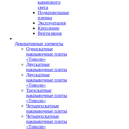
карнизного
свеса
Подкровельные
пленки
Эксплуатация
Крепление
Вентиляция
Декоративные элементы
Односкатные
накрывочные плиты
«Тиволи»
Двускатные
накрывочные плиты
Двускатные
накрывочные плиты
«Тиволи»
Трехскатные
накрывочные плиты
«Тиволи»
Четырехскатные
накрывочные плиты
Четырехскатные
накрывочные плиты
«Тиволи»