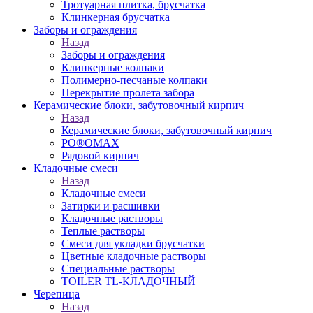
Тротуарная плитка, брусчатка
Клинкерная брусчатка
Заборы и ограждения
Назад
Заборы и ограждения
Клинкерные колпаки
Полимерно-песчаные колпаки
Перекрытие пролета забора
Керамические блоки, забутовочный кирпич
Назад
Керамические блоки, забутовочный кирпич
PO®OMAX
Рядовой кирпич
Кладочные смеси
Назад
Кладочные смеси
Затирки и расшивки
Кладочные растворы
Теплые растворы
Смеси для укладки брусчатки
Цветные кладочные растворы
Специальные растворы
TOILER TL-КЛАДОЧНЫЙ
Черепица
Назад