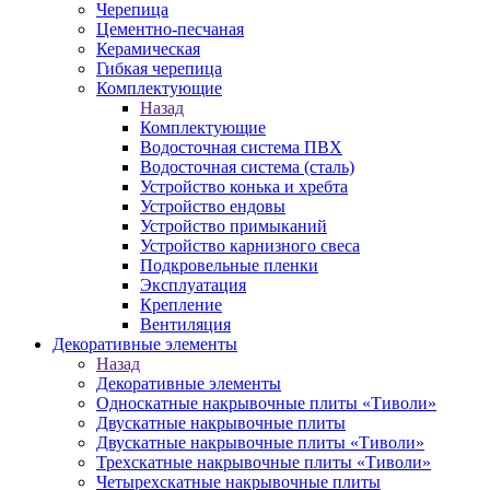
Черепица
Цементно-песчаная
Керамическая
Гибкая черепица
Комплектующие
Назад
Комплектующие
Водосточная система ПВХ
Водосточная система (сталь)
Устройство конька и хребта
Устройство ендовы
Устройство примыканий
Устройство карнизного свеса
Подкровельные пленки
Эксплуатация
Крепление
Вентиляция
Декоративные элементы
Назад
Декоративные элементы
Односкатные накрывочные плиты «Тиволи»
Двускатные накрывочные плиты
Двускатные накрывочные плиты «Тиволи»
Трехскатные накрывочные плиты «Тиволи»
Четырехскатные накрывочные плиты