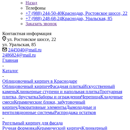
Назад
Телефоны
+7 (988) 244-50-40
Краснодар, Ростовское шоссе, 22
+7 (988) 248-68-24
Краснодар, Уральская, 85
Заказать звонок
Контактная информация
ул. Ростовское шоссе, 22
ул. Уральская, 85
2445040@mail.ru
2486824@mail.ru
Главная
-
Каталог
-
Облицовочный кирпич в Краснодаре
Облицовочный кирпич
Фасадная плитка
Искусственный
камень
Клинкерные ступени и напольная плитка
Тротуарная
плитка, брусчатка
Заборы и ограждения
Черепица
Кладочные
смеси
Керамические блоки, забутовочный
кирпич
Декоративные элементы
Дымоходные и
вентиляционные системы
Распродажа остатков
-
Ригельный кирпич для фасада
Ручная формовка
Керамический кирпич
Клинкерный