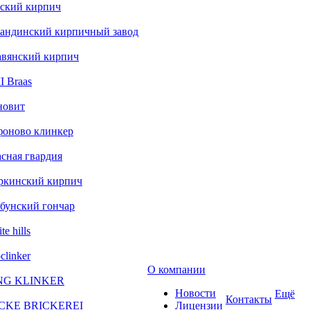
ский кирпич
андинский кирпичный завод
авянский кирпич
 Braas
новит
фоново клинкер
сная гвардия
ркинский кирпич
бунский гончар
te hills
clinker
О компании
NG KLINKER
Новости
Ещё
Контакты
CKE BRICKEREI
Лицензии