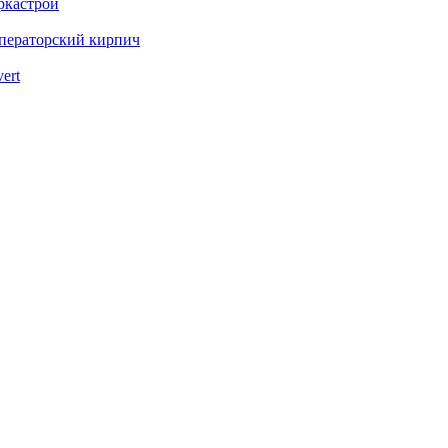
ркастрой
ператорский кирпич
vert