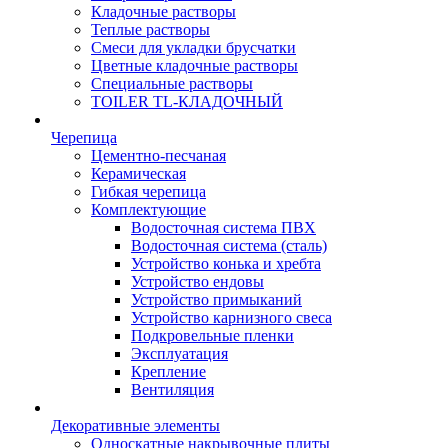
Кладочные растворы
Теплые растворы
Смеси для укладки брусчатки
Цветные кладочные растворы
Специальные растворы
TOILER TL-КЛАДОЧНЫЙ
Черепица
Цементно-песчаная
Керамическая
Гибкая черепица
Комплектующие
Водосточная система ПВХ
Водосточная система (сталь)
Устройство конька и хребта
Устройство ендовы
Устройство примыканий
Устройство карнизного свеса
Подкровельные пленки
Эксплуатация
Крепление
Вентиляция
Декоративные элементы
Односкатные накрывочные плиты