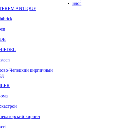
Блог
TEREM ANTIQUE
htbrick
ben
DE
HIEDEL
steen
рово-Чепецкий кирпичный
од
ILER
рома
ркастрой
ператорский кирпич
vert