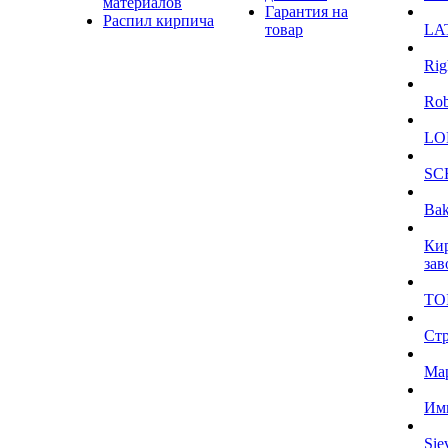
материалов
Гарантия на
Распил кирпича
товар
LA
Rig
Ro
LO
SC
Bak
Ки
зав
TO
Ст
Ма
Им
Sie