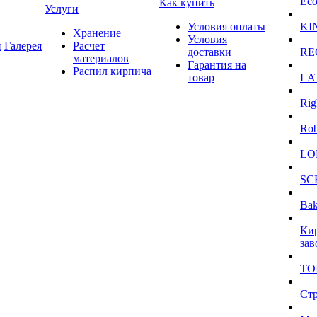
Eco
Как купить
Услуги
Условия оплаты
KI
Хранение
Условия
и
Галерея
Расчет
доставки
RE
материалов
Гарантия на
Распил кирпича
товар
LA
Rig
Ro
LO
SC
Bak
Ки
зав
TO
Ст