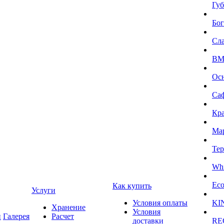
Губ
Бог
Сл
BMI
Ос
Са
Кра
Ма
Тер
Whi
Eco
Как купить
Услуги
Условия оплаты
KI
Хранение
Условия
и
Галерея
Расчет
доставки
RE