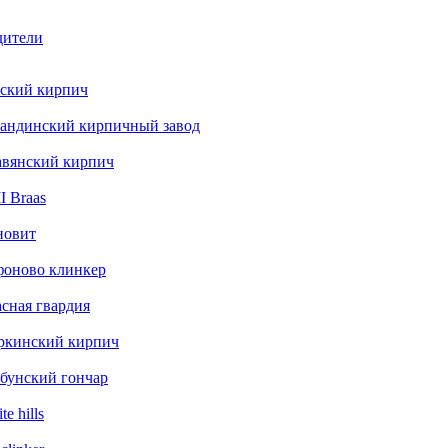
дители
ский кирпич
андинский кирпичный завод
авянский кирпич
 Braas
новит
фоново клинкер
сная гвардия
ркинский кирпич
бунский гончар
te hills