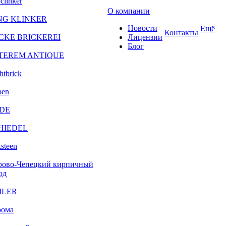
clinker
О компании
NG KLINKER
Новости
Ещё
Контакты
CKE BRICKEREI
Лицензии
Блог
TEREM ANTIQUE
htbrick
ben
DE
HIEDEL
steen
рово-Чепецкий кирпичный
од
ILER
рома