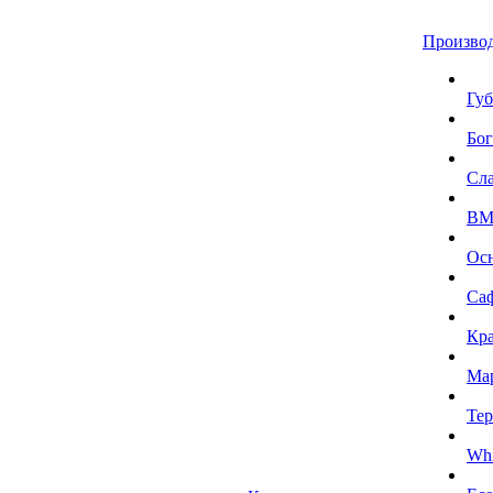
Произво
Губ
Бог
Сл
BMI
Ос
Са
Кра
Ма
Тер
Whi