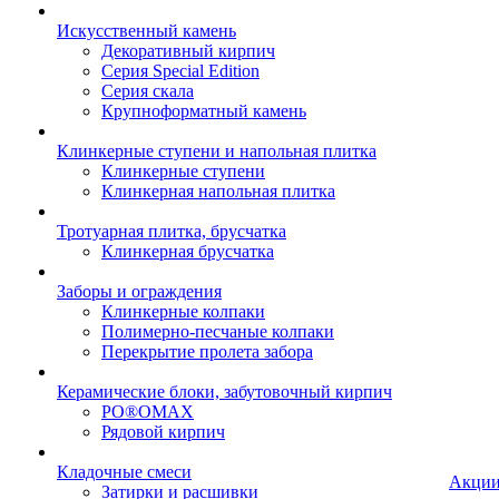
Искусственный камень
Декоративный кирпич
Серия Special Edition
Серия скала
Крупноформатный камень
Клинкерные ступени и напольная плитка
Клинкерные ступени
Клинкерная напольная плитка
Тротуарная плитка, брусчатка
Клинкерная брусчатка
Заборы и ограждения
Клинкерные колпаки
Полимерно-песчаные колпаки
Перекрытие пролета забора
Керамические блоки, забутовочный кирпич
PO®OMAX
Рядовой кирпич
Кладочные смеси
Акци
Затирки и расшивки