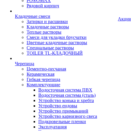
PO®OMAX
Рядовой кирпич
Кладочные смеси
Акци
Затирки и расшивки
Кладочные растворы
Теплые растворы
Смеси для укладки брусчатки
Цветные кладочные растворы
Специальные растворы
TOILER TL-КЛАДОЧНЫЙ
Черепица
Цементно-песчаная
Керамическая
Гибкая черепица
Комплектующие
Водосточная система ПВХ
Водосточная система (сталь)
Устройство конька и хребта
Устройство ендовы
Устройство примыканий
Устройство карнизного свеса
Подкровельные пленки
Эксплуатация