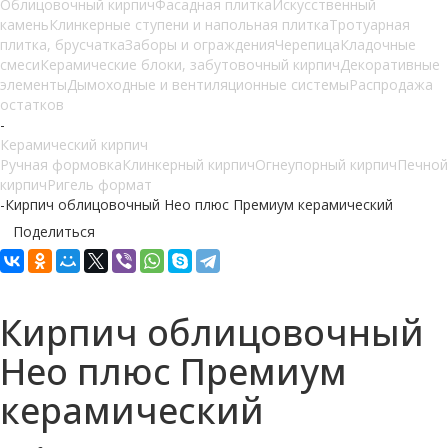
Облицовочный кирпич
Фасадная плитка
Искусственный
камень
Клинкерные ступени и напольная плитка
Тротуарная
плитка, брусчатка
Заборы и ограждения
Черепица
Кладочные
смеси
Керамические блоки, забутовочный кирпич
Декоративные
элементы
Дымоходные и вентиляционные системы
Распродажа
остатков
-
Керамический кирпич
Ручная формовка
Клинкерный кирпич
Огнеупорный кирпич
Печной
кирпич
Ригель формат
-
Кирпич облицовочный Нео плюс Премиум керамический
Поделиться
Кирпич облицовочный
Нео плюс Премиум
керамический