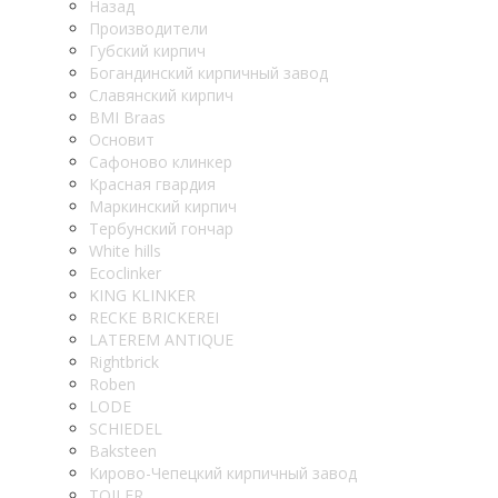
Назад
Производители
Губский кирпич
Богандинский кирпичный завод
Славянский кирпич
BMI Braas
Основит
Сафоново клинкер
Красная гвардия
Маркинский кирпич
Тербунский гончар
White hills
Ecoclinker
KING KLINKER
RECKE BRICKEREI
LATEREM ANTIQUE
Rightbrick
Roben
LODE
SCHIEDEL
Baksteen
Кирово-Чепецкий кирпичный завод
TOILER