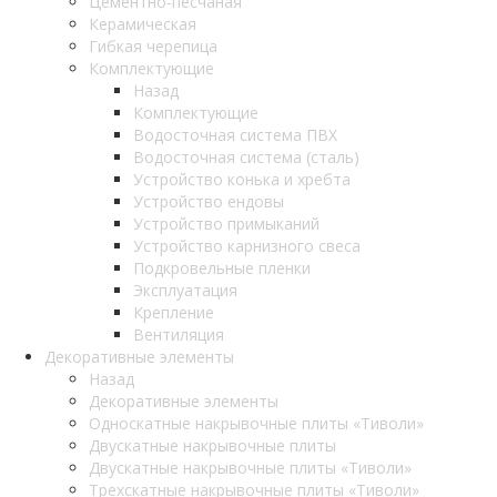
Цементно-песчаная
Керамическая
Гибкая черепица
Комплектующие
Назад
Комплектующие
Водосточная система ПВХ
Водосточная система (сталь)
Устройство конька и хребта
Устройство ендовы
Устройство примыканий
Устройство карнизного свеса
Подкровельные пленки
Эксплуатация
Крепление
Вентиляция
Декоративные элементы
Назад
Декоративные элементы
Односкатные накрывочные плиты «Тиволи»
Двускатные накрывочные плиты
Двускатные накрывочные плиты «Тиволи»
Трехскатные накрывочные плиты «Тиволи»