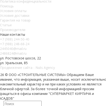
Политика конфиденциальности
Помощь
Условия оплаты
Условия доставки
Гарантия на товар
Статьи
Производители
Наши контакты
+7 (988) 244-50-40
+7 (988) 248-68-24
2445040@mail.ru
2486824@mail.ru
ул. Ростовское шоссе, 22
ул. Уральская, 85
Продвижение сайта - Nuts Agency
026 © ООО «СТРОИТЕЛЬНЫЕ СИСТЕМЫ»
Обращаем Ваше
нимание, что информация, указанная выше, носит исключительн
накомительный характер и ни при каких условиях не является
убличной офертой. За более точной информацией просим
бращаться в офисы компании "СУПЕРМАРКЕТ КИРПИЧА и
АСАДОВ"