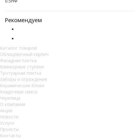
0.5НФ
Рекомендуем
Каталог товаров
Облицовочный кирпич
Фасадная плитка
Клинкерные ступени
Тротуарная плитка
Заборы и ограждения
Керамические блоки
Кладочные смеси
Черепица
О компании
Акции
Новости
Услуги
Проекты
Контакты