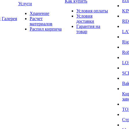
Eco
Как купить
Услуги
Условия оплаты
KI
Хранение
Условия
и
Галерея
Расчет
доставки
RE
материалов
Гарантия на
Распил кирпича
товар
LA
Rig
Ro
LO
SC
Bak
Ки
зав
TO
Ст