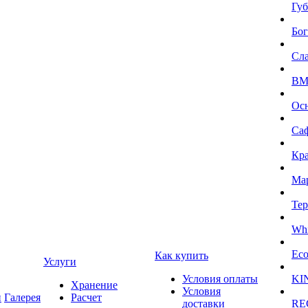
Губ
Бог
Сл
BMI
Ос
Са
Кра
Ма
Тер
Whi
Eco
Как купить
Услуги
Условия оплаты
KI
Хранение
Условия
и
Галерея
Расчет
доставки
RE