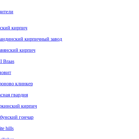
дители
ский кирпич
андинский кирпичный завод
авянский кирпич
 Braas
новит
фоново клинкер
сная гвардия
ркинский кирпич
бунский гончар
te hills