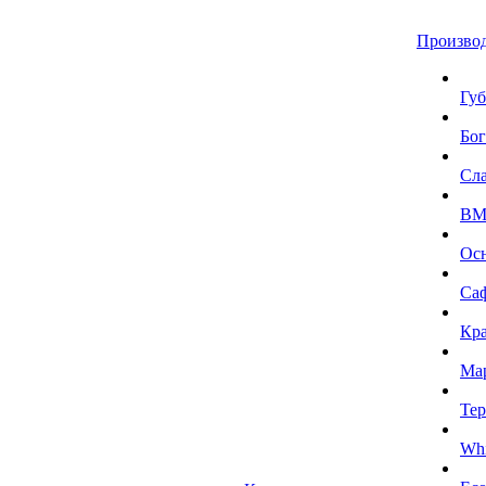
Произво
Губ
Бог
Сл
BMI
Ос
Са
Кра
Ма
Тер
Whi