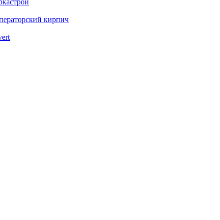
ркастрой
ператорский кирпич
vert