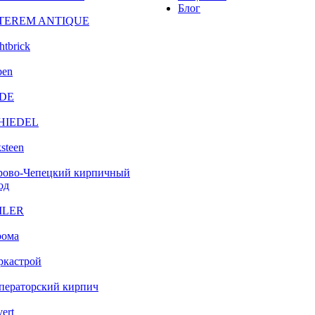
Блог
TEREM ANTIQUE
htbrick
ben
DE
HIEDEL
steen
рово-Чепецкий кирпичный
од
ILER
рома
ркастрой
ператорский кирпич
vert