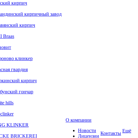
ский кирпич
андинский кирпичный завод
авянский кирпич
 Braas
новит
фоново клинкер
сная гвардия
ркинский кирпич
бунский гончар
te hills
clinker
О компании
NG KLINKER
Новости
Ещё
Контакты
CKE BRICKEREI
Лицензии