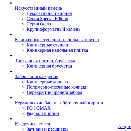
Искусственный камень
Декоративный кирпич
Серия Special Edition
Серия скала
Крупноформатный камень
Клинкерные ступени и напольная плитка
Клинкерные ступени
Клинкерная напольная плитка
Тротуарная плитка, брусчатка
Клинкерная брусчатка
Заборы и ограждения
Клинкерные колпаки
Полимерно-песчаные колпаки
Перекрытие пролета забора
Керамические блоки, забутовочный кирпич
PO®OMAX
Рядовой кирпич
Кладочные смеси
Акци
Затирки и расшивки