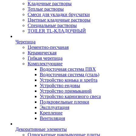
Кладочные растворы
Теплые растворы
Смеси для укладки брусчатки
Цветные кладочные растворы
Специальные растворы
TOILER TL-КЛАДОЧНЫЙ
Черепица
Цементно-песчаная
Керамическая
Гибкая черепица
Комплектующие
Водосточная система ПВХ
Водосточная система (сталь)
Устройство конька и хребта
Устройство ендовы
Устройство примыканий
Устройство карнизного свеса
Подкровельные пленки
Эксплуатация
Крепление
Вентиляция
Декоративные элементы
Односкатные накрывочные плиты