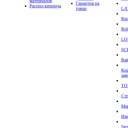
материалов
Гарантия на
Распил кирпича
товар
LA
Rig
Ro
LO
SC
Bak
Ки
зав
TO
Ст
Ма
Им
Sie