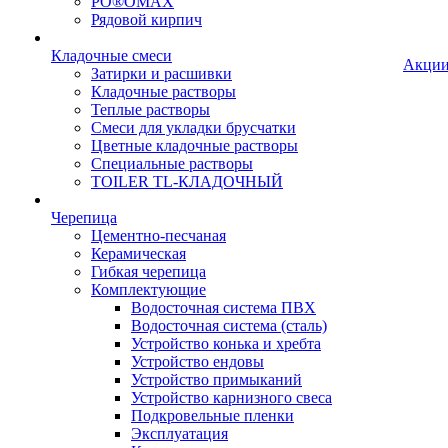
PO®OMAX
Рядовой кирпич
Кладочные смеси
Акци
Затирки и расшивки
Кладочные растворы
Теплые растворы
Смеси для укладки брусчатки
Цветные кладочные растворы
Специальные растворы
TOILER TL-КЛАДОЧНЫЙ
Черепица
Цементно-песчаная
Керамическая
Гибкая черепица
Комплектующие
Водосточная система ПВХ
Водосточная система (сталь)
Устройство конька и хребта
Устройство ендовы
Устройство примыканий
Устройство карнизного свеса
Подкровельные пленки
Эксплуатация