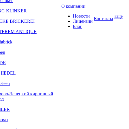
clinker
О компании
NG KLINKER
Новости
Ещё
Контакты
CKE BRICKEREI
Лицензии
Блог
TEREM ANTIQUE
htbrick
ben
DE
HIEDEL
steen
рово-Чепецкий кирпичный
од
ILER
рома