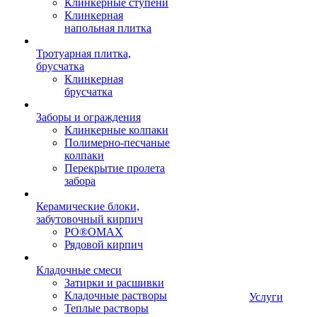
Клинкерные ступени
Клинкерная
напольная плитка
Тротуарная плитка,
брусчатка
Клинкерная
брусчатка
Заборы и ограждения
Клинкерные колпаки
Полимерно-песчаные
колпаки
Перекрытие пролета
забора
Керамические блоки,
забутовочный кирпич
PO®OMAX
Рядовой кирпич
Кладочные смеси
Затирки и расшивки
Кладочные растворы
Услуги
Теплые растворы