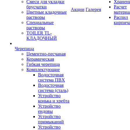
Смеси для укладки
Хранен
брусчатки
Расчет
Акции
Галерея
Цветные кладочные
материа
растворы
Распил
Специальные
кирпич
растворы
TOILER TL-
КЛАДОЧНЫЙ
Черепица
Цементно-песчаная
Керамическая
Гибкая черепица
Комплектующие
Водосточная
система ПВХ
Водосточная
система (сталь)
Устройство
конька и хребта
Устройство
ендовы
Устройство
примыканий
Устройство