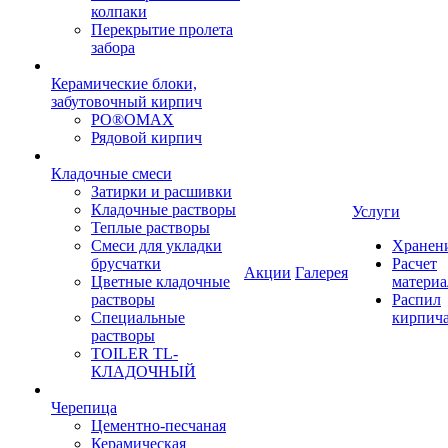
колпаки
Перекрытие пролета
забора
Керамические блоки,
забутовочный кирпич
PO®OMAX
Рядовой кирпич
Кладочные смеси
Затирки и расшивки
Кладочные растворы
Услуги
Теплые растворы
Смеси для укладки
Хранен
брусчатки
Расчет
Акции
Галерея
Цветные кладочные
материа
растворы
Распил
Специальные
кирпич
растворы
TOILER TL-
КЛАДОЧНЫЙ
Черепица
Цементно-песчаная
Керамическая