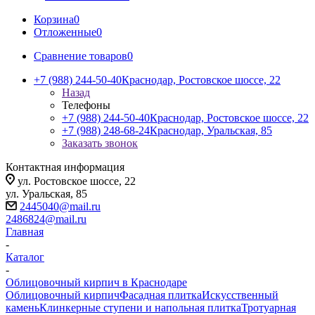
Корзина
0
Отложенные
0
Сравнение товаров
0
+7 (988) 244-50-40
Краснодар, Ростовское шоссе, 22
Назад
Телефоны
+7 (988) 244-50-40
Краснодар, Ростовское шоссе, 22
+7 (988) 248-68-24
Краснодар, Уральская, 85
Заказать звонок
Контактная информация
ул. Ростовское шоссе, 22
ул. Уральская, 85
2445040@mail.ru
2486824@mail.ru
Главная
-
Каталог
-
Облицовочный кирпич в Краснодаре
Облицовочный кирпич
Фасадная плитка
Искусственный
камень
Клинкерные ступени и напольная плитка
Тротуарная