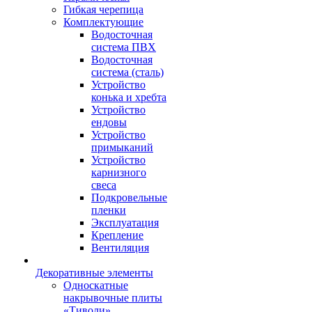
Гибкая черепица
Комплектующие
Водосточная
система ПВХ
Водосточная
система (сталь)
Устройство
конька и хребта
Устройство
ендовы
Устройство
примыканий
Устройство
карнизного
свеса
Подкровельные
пленки
Эксплуатация
Крепление
Вентиляция
Декоративные элементы
Односкатные
накрывочные плиты
«Тиволи»