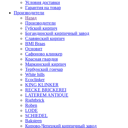
Условия доставки
Гарантия на товар
Производители
Назад
Производители
Губский кирпич
Богандинский кирпичный завод
Славянский кирпич
BMI Braas
Основит
Сафоново клинкер
Красная гвардия
Маркинский кирпич
Тербунский гончар
White hills
Ecoclinker
KING KLINKER
RECKE BRICKEREI
LATEREM ANTIQUE
Rightbrick
Roben
LODE
SCHIEDEL
Baksteen
Кирово-Чепецкий кирпичный завод