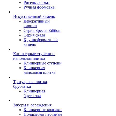
Ригель формат
Ручная формовка
Искусственный камень
Декоративный
кирпич
Серия Special Edition
Серия скала
Крупноформатный
камень
Клинкерные ступени и
напольная плитка
Клинкерные ступени
Клинкерная
напольная плитка
Тротуарная плитка,
брусчатка
Клинкерная
брусчатка
Заборы и ограждения
Клинкерные колпаки
Полимерно-песчаные