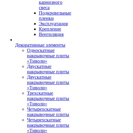
карнизного
свеса
Подкровельные
пленки
Эксплуатация
Крепление
Вентиляция
Декоративные элементы
Односкатные
накрывочные плиты
«Тиволи»
Двускатные
накрывочные плиты
Двускатные
накрывочные плиты
«Тиволи»
Трехскатные
накрывочные плиты
«Тиволи»
Четырехскатные
накрывочные плиты
Четырехскатные
накрывочные плиты
«Тиволи»