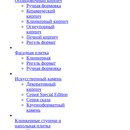
Облицовочный кирпич
Ручная формовка
Керамический
кирпич
Клинкерный кирпич
Огнеупорный
кирпич
Печной кирпич
Ригель формат
Фасадная плитка
Клинкерная
Ригель формат
Ручная формовка
Искусственный камень
Декоративный
кирпич
Серия Special Edition
Серия скала
Крупноформатный
камень
Клинкерные ступени и
напольная плитка