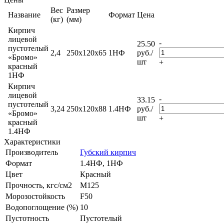
Вес
Размер
Название
Формат
Цена
(кг)
(мм)
Кирпич
лицевой
-
25.50
пустотелый
2,4
250x120x65
1НФ
руб.
/
«Бромо»
шт
+
красный
1НФ
Кирпич
лицевой
-
33.15
пустотелый
3,24
250x120x88
1.4НФ
руб.
/
«Бромо»
шт
+
красный
1.4НФ
Характеристики
Производитель
Губский кирпич
Формат
1.4НФ, 1НФ
Цвет
Красный
Прочность, кгс/см2
M125
Морозостойкость
F50
Водопоглощение (%)
10
Пустотность
Пустотелый