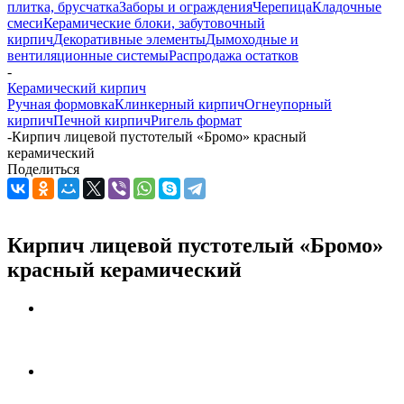
плитка, брусчатка
Заборы и ограждения
Черепица
Кладочные
смеси
Керамические блоки, забутовочный
кирпич
Декоративные элементы
Дымоходные и
вентиляционные системы
Распродажа остатков
-
Керамический кирпич
Ручная формовка
Клинкерный кирпич
Огнеупорный
кирпич
Печной кирпич
Ригель формат
-
Кирпич лицевой пустотелый «Бромо» красный
керамический
Поделиться
Кирпич лицевой пустотелый «Бромо»
красный керамический