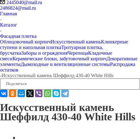
2445040@mail.ru
2486824@mail.ru
Главная
-
Каталог
-
Фасадная плитка
Облицовочный кирпич
Искусственный камень
Клинкерные
ступени и напольная плитка
Тротуарная плитка,
брусчатка
Заборы и ограждения
Черепица
Кладочные
смеси
Керамические блоки, забутовочный кирпич
Декоративные
элементы
Дымоходные и вентиляционные системы
Распродажа
остатков
-
Искусственный камень Шеффилд 430-40 White Hills
Поделиться
Искусственный камень
Шеффилд 430-40 White Hills