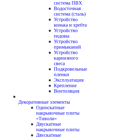
система ПВХ
Водосточная
система (сталь)
Устройство
конька и хребта
Устройство
ендовы
Устройство
примыканий
Устройство
карнизного
свеса
Подкровельные
пленки
Эксплуатация
Крепление
Вентиляция
Декоративные элементы
Односкатные
накрывочные плиты
«Тиволи»
Двускатные
накрывочные плиты
Двускатные