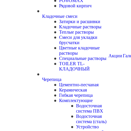
PO®OMAX
Рядовой кирпич
Кладочные смеси
Затирки и расшивки
Кладочные растворы
Теплые растворы
Смеси для укладки
брусчатки
Цветные кладочные
растворы
Акции
Гал
Специальные растворы
TOILER TL-
КЛАДОЧНЫЙ
Черепица
Цементно-песчаная
Керамическая
Гибкая черепица
Комплектующие
Водосточная
система ПВХ
Водосточная
система (сталь)
Устройство