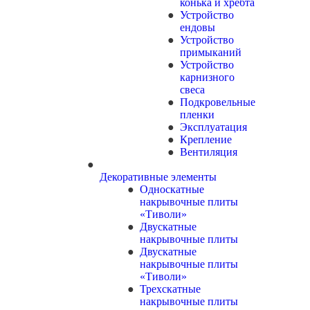
конька и хребта
Устройство
ендовы
Устройство
примыканий
Устройство
карнизного
свеса
Подкровельные
пленки
Эксплуатация
Крепление
Вентиляция
Декоративные элементы
Односкатные
накрывочные плиты
«Тиволи»
Двускатные
накрывочные плиты
Двускатные
накрывочные плиты
«Тиволи»
Трехскатные
накрывочные плиты