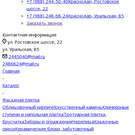
+7 (988) 244-50-40
Краснодар, Ростовское
шоссе, 22
+7 (988) 248-68-24
Краснодар, Уральская, 85
Заказать звонок
Контактная информация
ул. Ростовское шоссе, 22
ул. Уральская, 85
2445040@mail.ru
2486824@mail.ru
Главная
-
Каталог
-
Фасадная плитка
Облицовочный кирпич
Искусственный камень
Клинкерные
ступени и напольная плитка
Тротуарная плитка,
брусчатка
Заборы и ограждения
Черепица
Кладочные
смеси
Керамические блоки, забутовочный