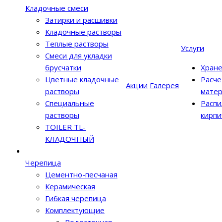
Кладочные смеси
Затирки и расшивки
Кладочные растворы
Теплые растворы
Услуги
Смеси для укладки
брусчатки
Хран
Цветные кладочные
Расче
Акции
Галерея
растворы
матер
Специальные
Распи
растворы
кирпи
TOILER TL-
КЛАДОЧНЫЙ
Черепица
Цементно-песчаная
Керамическая
Гибкая черепица
Комплектующие