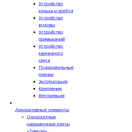
Устройство
конька и хребта
Устройство
ендовы
Устройство
примыканий
Устройство
карнизного
свеса
Подкровельные
пленки
Эксплуатация
Крепление
Вентиляция
Декоративные элементы
Односкатные
накрывочные плиты
«Тиволи»