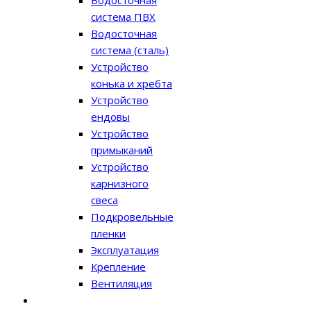
Водосточная
система ПВХ
Водосточная
система (сталь)
Устройство
конька и хребта
Устройство
ендовы
Устройство
примыканий
Устройство
карнизного
свеса
Подкровельные
пленки
Эксплуатация
Крепление
Вентиляция