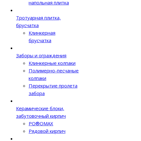
напольная плитка
Тротуарная плитка,
брусчатка
Клинкерная
брусчатка
Заборы и ограждения
Клинкерные колпаки
Полимерно-песчаные
колпаки
Перекрытие пролета
забора
Керамические блоки,
забутовочный кирпич
PO®OMAX
Рядовой кирпич