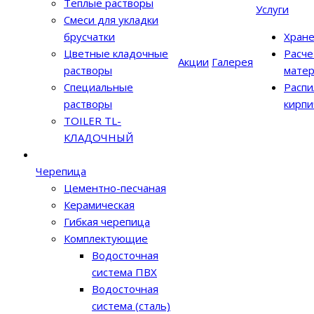
Теплые растворы
Услуги
Смеси для укладки
брусчатки
Хран
Цветные кладочные
Расче
Акции
Галерея
растворы
матер
Специальные
Распи
растворы
кирпи
TOILER TL-
КЛАДОЧНЫЙ
Черепица
Цементно-песчаная
Керамическая
Гибкая черепица
Комплектующие
Водосточная
система ПВХ
Водосточная
система (сталь)