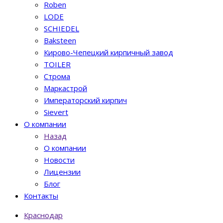
Roben
LODE
SCHIEDEL
Baksteen
Кирово-Чепецкий кирпичный завод
TOILER
Строма
Маркастрой
Императорский кирпич
Sievert
О компании
Назад
О компании
Новости
Лицензии
Блог
Контакты
Краснодар