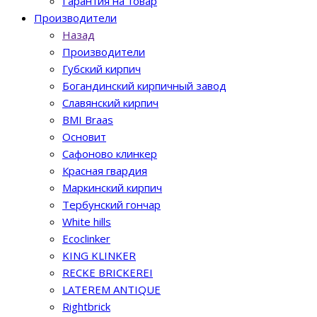
Гарантия на товар
Производители
Назад
Производители
Губский кирпич
Богандинский кирпичный завод
Славянский кирпич
BMI Braas
Основит
Сафоново клинкер
Красная гвардия
Маркинский кирпич
Тербунский гончар
White hills
Ecoclinker
KING KLINKER
RECKE BRICKEREI
LATEREM ANTIQUE
Rightbrick