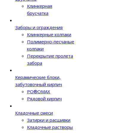
Клинкерная
брусчатка
Заборы и ограждения
Клинкерные колпаки
Полимерно-песчаные
колпаки
Перекрытие пролета
забора
Керамические блоки,
забутовочный кирпич
PO®OMAX
Рядовой кирпич
Кладочные смеси
Затирки и расшивки
Кладочные растворы