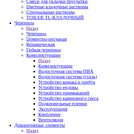
Смеси для укладки брусчатки
Цветные кладочные растворы
Специальные растворы
TOILER TL-КЛАДОЧНЫЙ
Черепица
Назад
Черепица
Цементно-песчаная
Керамическая
Гибкая черепица
Комплектующие
Назад
Комплектующие
Водосточная система ПВХ
Водосточная система (сталь)
Устройство конька и хребта
Устройство ендовы
Устройство примыканий
Устройство карнизного свеса
Подкровельные пленки
Эксплуатация
Крепление
Вентиляция
Декоративные элементы
Назад