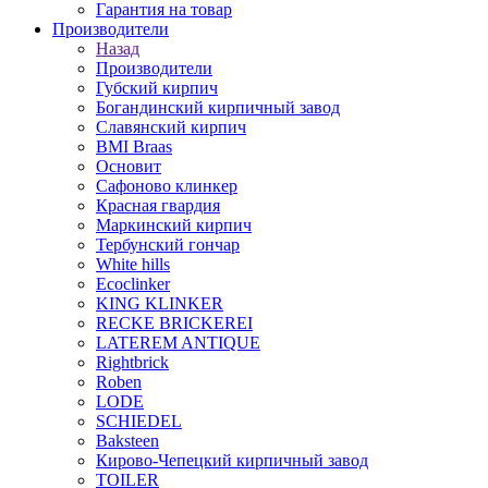
Гарантия на товар
Производители
Назад
Производители
Губский кирпич
Богандинский кирпичный завод
Славянский кирпич
BMI Braas
Основит
Сафоново клинкер
Красная гвардия
Маркинский кирпич
Тербунский гончар
White hills
Ecoclinker
KING KLINKER
RECKE BRICKEREI
LATEREM ANTIQUE
Rightbrick
Roben
LODE
SCHIEDEL
Baksteen
Кирово-Чепецкий кирпичный завод
TOILER