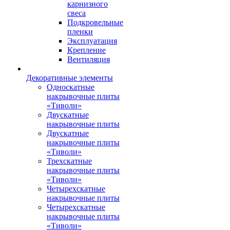
карнизного
свеса
Подкровельные
пленки
Эксплуатация
Крепление
Вентиляция
Декоративные элементы
Односкатные
накрывочные плиты
«Тиволи»
Двускатные
накрывочные плиты
Двускатные
накрывочные плиты
«Тиволи»
Трехскатные
накрывочные плиты
«Тиволи»
Четырехскатные
накрывочные плиты
Четырехскатные
накрывочные плиты
«Тиволи»