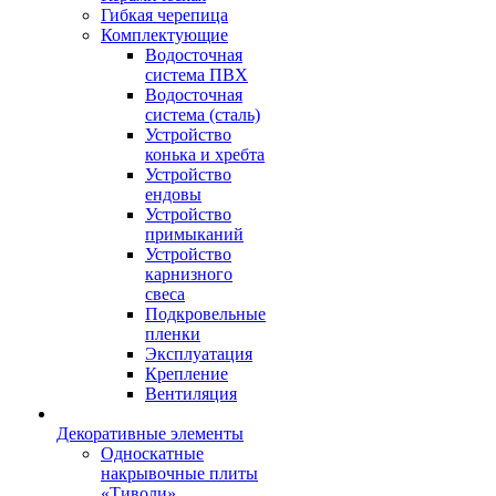
Гибкая черепица
Комплектующие
Водосточная
система ПВХ
Водосточная
система (сталь)
Устройство
конька и хребта
Устройство
ендовы
Устройство
примыканий
Устройство
карнизного
свеса
Подкровельные
пленки
Эксплуатация
Крепление
Вентиляция
Декоративные элементы
Односкатные
накрывочные плиты
«Тиволи»