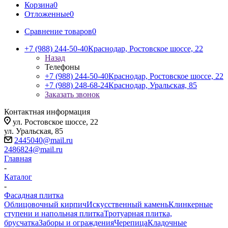
Корзина
0
Отложенные
0
Сравнение товаров
0
+7 (988) 244-50-40
Краснодар, Ростовское шоссе, 22
Назад
Телефоны
+7 (988) 244-50-40
Краснодар, Ростовское шоссе, 22
+7 (988) 248-68-24
Краснодар, Уральская, 85
Заказать звонок
Контактная информация
ул. Ростовское шоссе, 22
ул. Уральская, 85
2445040@mail.ru
2486824@mail.ru
Главная
-
Каталог
-
Фасадная плитка
Облицовочный кирпич
Искусственный камень
Клинкерные
ступени и напольная плитка
Тротуарная плитка,
брусчатка
Заборы и ограждения
Черепица
Кладочные