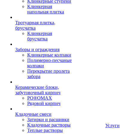
Клинкерные ступени
Клинкерная
напольная плитка
Тротуарная плитка,
брусчатка
Клинкерная
брусчатка
Заборы и ограждения
Клинкерные колпаки
Полимерно-песчаные
колпаки
Перекрытие пролета
забора
Керамические блоки,
забутовочный кирпич
PO®OMAX
Рядовой кирпич
Кладочные смеси
Затирки и расшивки
Кладочные растворы
Услуги
Теплые растворы