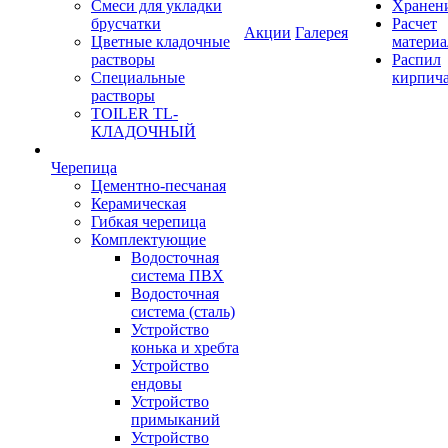
Смеси для укладки
Хранен
брусчатки
Расчет
Акции
Галерея
Цветные кладочные
материа
растворы
Распил
Специальные
кирпич
растворы
TOILER TL-
КЛАДОЧНЫЙ
Черепица
Цементно-песчаная
Керамическая
Гибкая черепица
Комплектующие
Водосточная
система ПВХ
Водосточная
система (сталь)
Устройство
конька и хребта
Устройство
ендовы
Устройство
примыканий
Устройство