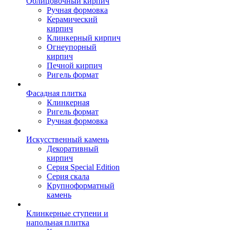
Облицовочный кирпич
Ручная формовка
Керамический
кирпич
Клинкерный кирпич
Огнеупорный
кирпич
Печной кирпич
Ригель формат
Фасадная плитка
Клинкерная
Ригель формат
Ручная формовка
Искусственный камень
Декоративный
кирпич
Серия Special Edition
Серия скала
Крупноформатный
камень
Клинкерные ступени и
напольная плитка