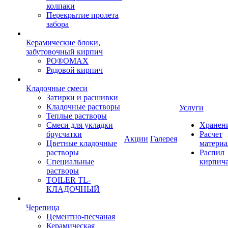
колпаки
Перекрытие пролета
забора
Керамические блоки,
забутовочный кирпич
PO®OMAX
Рядовой кирпич
Кладочные смеси
Затирки и расшивки
Кладочные растворы
Услуги
Теплые растворы
Смеси для укладки
Хранен
брусчатки
Расчет
Акции
Галерея
Цветные кладочные
материа
растворы
Распил
Специальные
кирпич
растворы
TOILER TL-
КЛАДОЧНЫЙ
Черепица
Цементно-песчаная
Керамическая