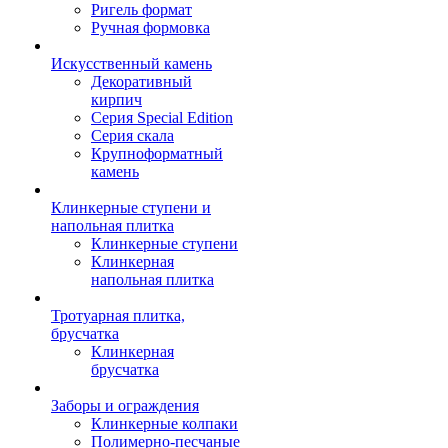
Ригель формат
Ручная формовка
Искусственный камень
Декоративный
кирпич
Серия Special Edition
Серия скала
Крупноформатный
камень
Клинкерные ступени и
напольная плитка
Клинкерные ступени
Клинкерная
напольная плитка
Тротуарная плитка,
брусчатка
Клинкерная
брусчатка
Заборы и ограждения
Клинкерные колпаки
Полимерно-песчаные