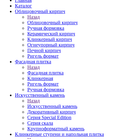
Главная
Каталог
Облицовочный кирпич
Назад
Облицовочный кирпич
Ручная формовка
Керамический кирпич
Клинкерный кирпич
Огнеупорный кирпич
Печной кирпич
Ригель формат
Фасадная плитка
Назад
Фасадная плитка
Клинкерная
Ригель формат
Ручная формовка
Искусственный камень
Назад
Искусственный камень
Декоративный кирпич
Серия Special Edition
Серия скала
Крупноформатный камень
Клинкерные ступени и напольная плитка