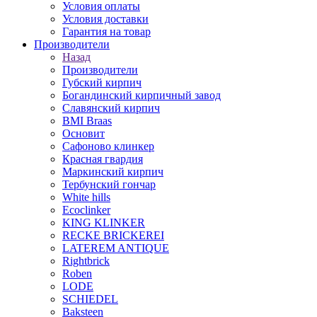
Условия оплаты
Условия доставки
Гарантия на товар
Производители
Назад
Производители
Губский кирпич
Богандинский кирпичный завод
Славянский кирпич
BMI Braas
Основит
Сафоново клинкер
Красная гвардия
Маркинский кирпич
Тербунский гончар
White hills
Ecoclinker
KING KLINKER
RECKE BRICKEREI
LATEREM ANTIQUE
Rightbrick
Roben
LODE
SCHIEDEL
Baksteen