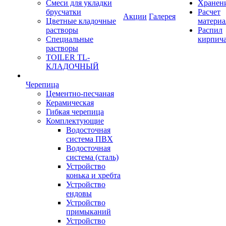
Смеси для укладки
Хранен
брусчатки
Расчет
Акции
Галерея
Цветные кладочные
материа
растворы
Распил
Специальные
кирпич
растворы
TOILER TL-
КЛАДОЧНЫЙ
Черепица
Цементно-песчаная
Керамическая
Гибкая черепица
Комплектующие
Водосточная
система ПВХ
Водосточная
система (сталь)
Устройство
конька и хребта
Устройство
ендовы
Устройство
примыканий
Устройство