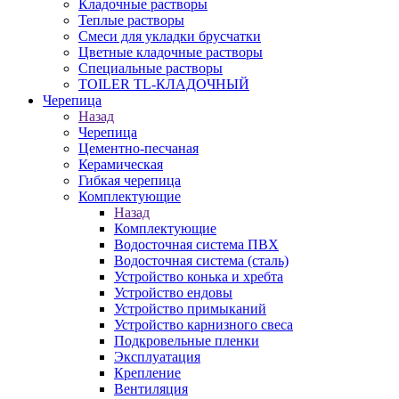
Кладочные растворы
Теплые растворы
Смеси для укладки брусчатки
Цветные кладочные растворы
Специальные растворы
TOILER TL-КЛАДОЧНЫЙ
Черепица
Назад
Черепица
Цементно-песчаная
Керамическая
Гибкая черепица
Комплектующие
Назад
Комплектующие
Водосточная система ПВХ
Водосточная система (сталь)
Устройство конька и хребта
Устройство ендовы
Устройство примыканий
Устройство карнизного свеса
Подкровельные пленки
Эксплуатация
Крепление
Вентиляция