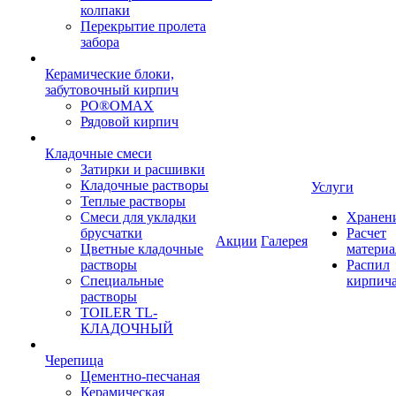
колпаки
Перекрытие пролета
забора
Керамические блоки,
забутовочный кирпич
PO®OMAX
Рядовой кирпич
Кладочные смеси
Затирки и расшивки
Кладочные растворы
Услуги
Теплые растворы
Смеси для укладки
Хранен
брусчатки
Расчет
Акции
Галерея
Цветные кладочные
материа
растворы
Распил
Специальные
кирпич
растворы
TOILER TL-
КЛАДОЧНЫЙ
Черепица
Цементно-песчаная
Керамическая