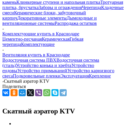
камень
Клинкерные ступени и напольная плитка
Тротуарная
плитка, брусчатка
Заборы и ограждения
Черепица
Кладочные
смеси
Керамические блоки, забутовочный
кирпич
Декоративные элементы
Дымоходные и
вентиляционные системы
Распродажа остатков
-
Комплектующие купить в Краснодаре
Цементно-песчаная
Керамическая
Гибкая
черепица
Комплектующие
-
Вентиляция купить в Краснодаре
Водосточная система ПВХ
Водосточная система
(сталь)
Устройство конька и хребта
Устройство
ендовы
Устройство примыканий
Устройство карнизного
свеса
Подкровельные пленки
Эксплуатация
Крепление
-
Скатный аэратор KTV
Поделиться
Скатный аэратор KTV