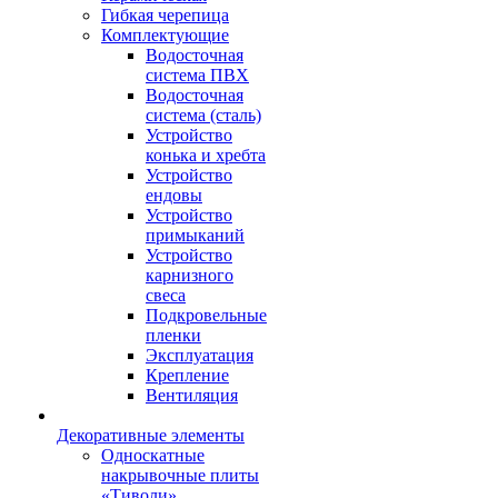
Гибкая черепица
Комплектующие
Водосточная
система ПВХ
Водосточная
система (сталь)
Устройство
конька и хребта
Устройство
ендовы
Устройство
примыканий
Устройство
карнизного
свеса
Подкровельные
пленки
Эксплуатация
Крепление
Вентиляция
Декоративные элементы
Односкатные
накрывочные плиты
«Тиволи»