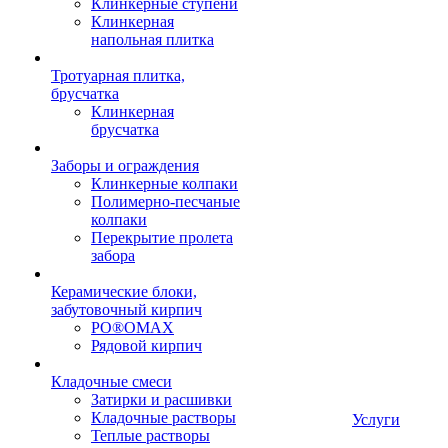
Клинкерные ступени
Клинкерная
напольная плитка
Тротуарная плитка,
брусчатка
Клинкерная
брусчатка
Заборы и ограждения
Клинкерные колпаки
Полимерно-песчаные
колпаки
Перекрытие пролета
забора
Керамические блоки,
забутовочный кирпич
PO®OMAX
Рядовой кирпич
Кладочные смеси
Затирки и расшивки
Кладочные растворы
Услуги
Теплые растворы