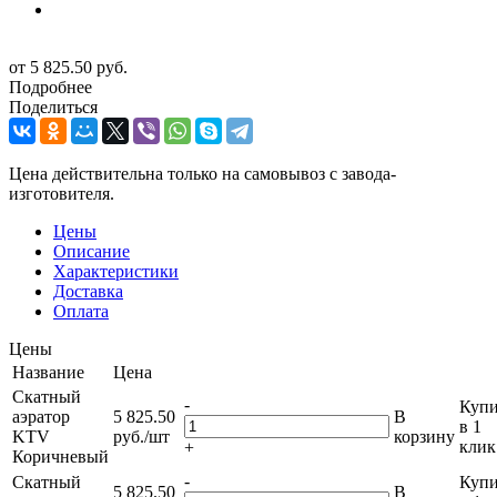
от
5 825.50 руб.
Подробнее
Поделиться
Цена действительна только на самовывоз с завода-
изготовителя.
Цены
Описание
Характеристики
Доставка
Оплата
Цены
Название
Цена
Скатный
-
Купи
аэратор
5 825.50
В
в 1
KTV
руб.
/шт
корзину
клик
+
Коричневый
-
Скатный
Купи
5 825.50
В