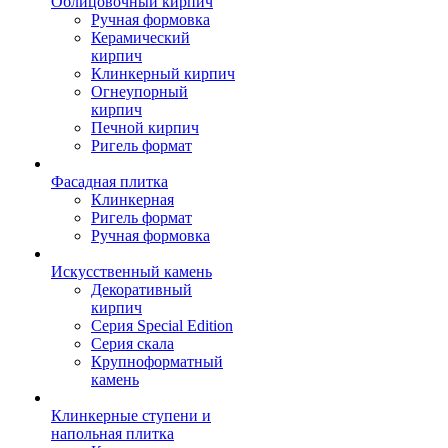
Облицовочный кирпич
Ручная формовка
Керамический
кирпич
Клинкерный кирпич
Огнеупорный
кирпич
Печной кирпич
Ригель формат
Фасадная плитка
Клинкерная
Ригель формат
Ручная формовка
Искусственный камень
Декоративный
кирпич
Серия Special Edition
Серия скала
Крупноформатный
камень
Клинкерные ступени и
напольная плитка