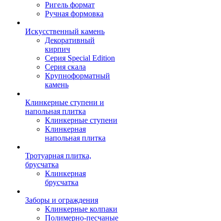
Ригель формат
Ручная формовка
Искусственный камень
Декоративный
кирпич
Серия Special Edition
Серия скала
Крупноформатный
камень
Клинкерные ступени и
напольная плитка
Клинкерные ступени
Клинкерная
напольная плитка
Тротуарная плитка,
брусчатка
Клинкерная
брусчатка
Заборы и ограждения
Клинкерные колпаки
Полимерно-песчаные