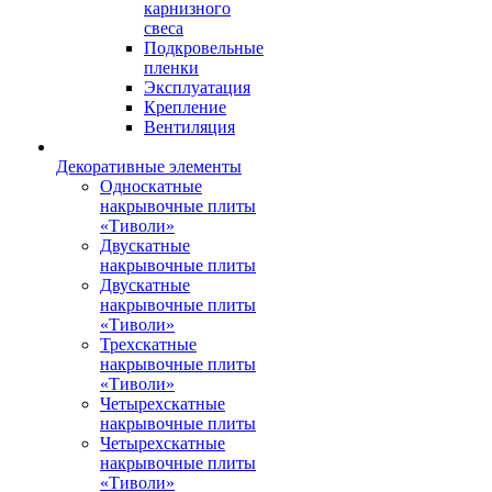
карнизного
свеса
Подкровельные
пленки
Эксплуатация
Крепление
Вентиляция
Декоративные элементы
Односкатные
накрывочные плиты
«Тиволи»
Двускатные
накрывочные плиты
Двускатные
накрывочные плиты
«Тиволи»
Трехскатные
накрывочные плиты
«Тиволи»
Четырехскатные
накрывочные плиты
Четырехскатные
накрывочные плиты
«Тиволи»