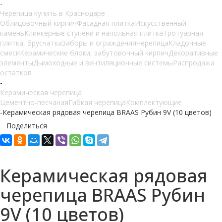
-
Черепица купить в Краснодаре
Облицовочный кирпич
Фасадная плитка
Искусственный
камень
Клинкерные ступени и напольная плитка
Тротуарная
плитка, брусчатка
Заборы и ограждения
Черепица
Кладочные
смеси
Керамические блоки, забутовочный кирпич
Декоративные
элементы
Дымоходные и вентиляционные системы
Распродажа
остатков
-
Керамическая черепица
Цементно-песчаная
Гибкая черепица
Комплектующие
-
Керамическая рядовая черепица BRAAS Рубин 9V (10 цветов)
Поделиться
Керамическая рядовая
черепица BRAAS Рубин
9V (10 цветов)