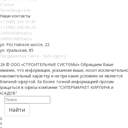
Статьи
Производители
Наши контакты
+7 (988) 244-50-40
+7 (988) 248-68-24
2445040@mail.ru
2486824@mail.ru
ул. Ростовское шоссе, 22
ул. Уральская, 85
Продвижение сайта - Nuts Agency
026 © ООО «СТРОИТЕЛЬНЫЕ СИСТЕМЫ»
Обращаем Ваше
нимание, что информация, указанная выше, носит исключительн
накомительный характер и ни при каких условиях не является
убличной офертой. За более точной информацией просим
бращаться в офисы компании "СУПЕРМАРКЕТ КИРПИЧА и
АСАДОВ"
Найти
0
0