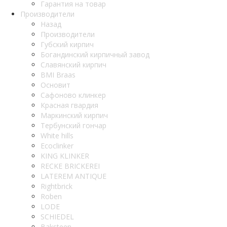
Гарантия на товар
Производители
Назад
Производители
Губский кирпич
Богандинский кирпичный завод
Славянский кирпич
BMI Braas
Основит
Сафоново клинкер
Красная гвардия
Маркинский кирпич
Тербунский гончар
White hills
Ecoclinker
KING KLINKER
RECKE BRICKEREI
LATEREM ANTIQUE
Rightbrick
Roben
LODE
SCHIEDEL
Baksteen