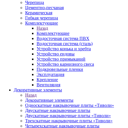
Черепица
Цементно-песчаная
Керамическая
Гибкая черепица
Комплектующие
Назад
Комплектующие
Водосточная система ПВХ
Водосточная система (сталь)
Устройство конька и хребта
Устройство ендовы
Устройство примыканий
Устройство карнизного свеса
Подкровельные пленки
Эксплуатация
Крепление
Вентиляция
Декоративные элементы
Назад
Декоративные элементы
Односкатные накрывочные плиты «Тиволи»
Двускатные накрывочные плиты
Двускатные накрывочные плиты «Тиволи»
Трехскатные накрывочные плиты «Тиволи»
Четырехскатные накрывочные плиты