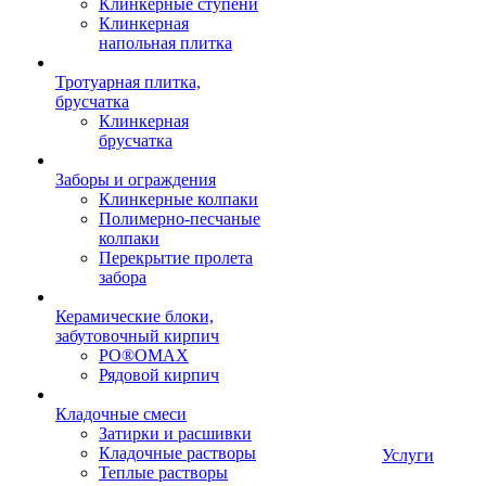
Клинкерные ступени
Клинкерная
напольная плитка
Тротуарная плитка,
брусчатка
Клинкерная
брусчатка
Заборы и ограждения
Клинкерные колпаки
Полимерно-песчаные
колпаки
Перекрытие пролета
забора
Керамические блоки,
забутовочный кирпич
PO®OMAX
Рядовой кирпич
Кладочные смеси
Затирки и расшивки
Кладочные растворы
Услуги
Теплые растворы