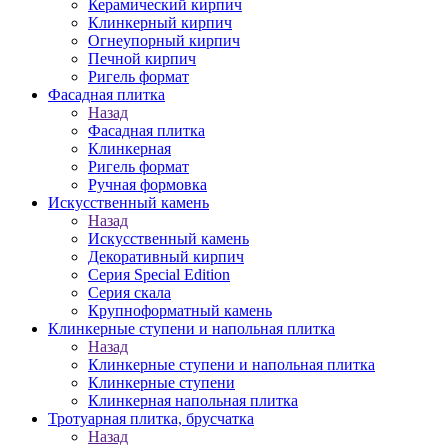
Керамический кирпич
Клинкерный кирпич
Огнеупорный кирпич
Печной кирпич
Ригель формат
Фасадная плитка
Назад
Фасадная плитка
Клинкерная
Ригель формат
Ручная формовка
Искусственный камень
Назад
Искусственный камень
Декоративный кирпич
Серия Special Edition
Серия скала
Крупноформатный камень
Клинкерные ступени и напольная плитка
Назад
Клинкерные ступени и напольная плитка
Клинкерные ступени
Клинкерная напольная плитка
Тротуарная плитка, брусчатка
Назад