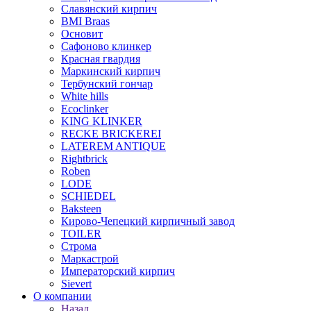
Славянский кирпич
BMI Braas
Основит
Сафоново клинкер
Красная гвардия
Маркинский кирпич
Тербунский гончар
White hills
Ecoclinker
KING KLINKER
RECKE BRICKEREI
LATEREM ANTIQUE
Rightbrick
Roben
LODE
SCHIEDEL
Baksteen
Кирово-Чепецкий кирпичный завод
TOILER
Строма
Маркастрой
Императорский кирпич
Sievert
О компании
Назад