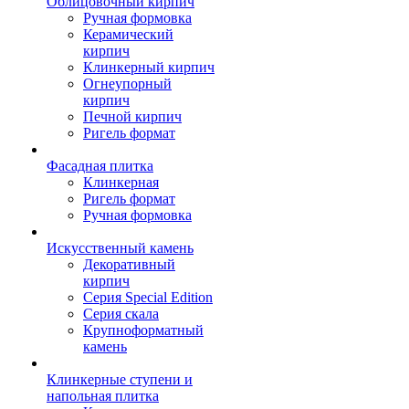
Облицовочный кирпич
Ручная формовка
Керамический
кирпич
Клинкерный кирпич
Огнеупорный
кирпич
Печной кирпич
Ригель формат
Фасадная плитка
Клинкерная
Ригель формат
Ручная формовка
Искусственный камень
Декоративный
кирпич
Серия Special Edition
Серия скала
Крупноформатный
камень
Клинкерные ступени и
напольная плитка