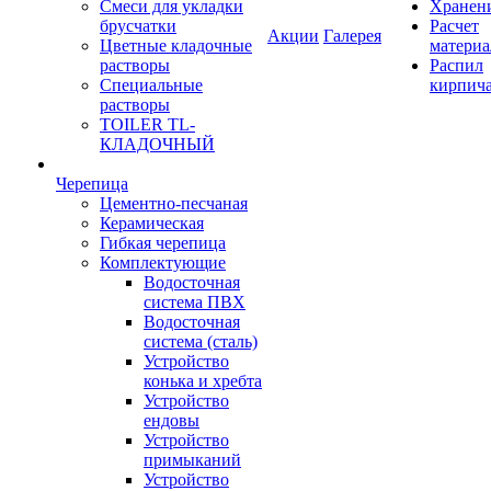
Смеси для укладки
Хранен
брусчатки
Расчет
Акции
Галерея
Цветные кладочные
материа
растворы
Распил
Специальные
кирпич
растворы
TOILER TL-
КЛАДОЧНЫЙ
Черепица
Цементно-песчаная
Керамическая
Гибкая черепица
Комплектующие
Водосточная
система ПВХ
Водосточная
система (сталь)
Устройство
конька и хребта
Устройство
ендовы
Устройство
примыканий
Устройство