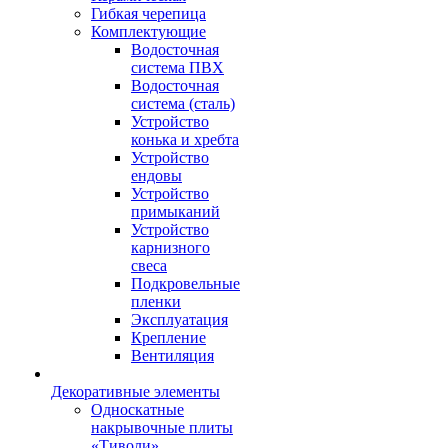
Гибкая черепица
Комплектующие
Водосточная
система ПВХ
Водосточная
система (сталь)
Устройство
конька и хребта
Устройство
ендовы
Устройство
примыканий
Устройство
карнизного
свеса
Подкровельные
пленки
Эксплуатация
Крепление
Вентиляция
Декоративные элементы
Односкатные
накрывочные плиты
«Тиволи»