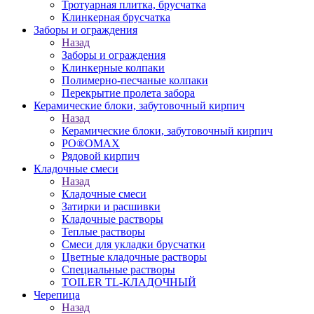
Тротуарная плитка, брусчатка
Клинкерная брусчатка
Заборы и ограждения
Назад
Заборы и ограждения
Клинкерные колпаки
Полимерно-песчаные колпаки
Перекрытие пролета забора
Керамические блоки, забутовочный кирпич
Назад
Керамические блоки, забутовочный кирпич
PO®OMAX
Рядовой кирпич
Кладочные смеси
Назад
Кладочные смеси
Затирки и расшивки
Кладочные растворы
Теплые растворы
Смеси для укладки брусчатки
Цветные кладочные растворы
Специальные растворы
TOILER TL-КЛАДОЧНЫЙ
Черепица
Назад