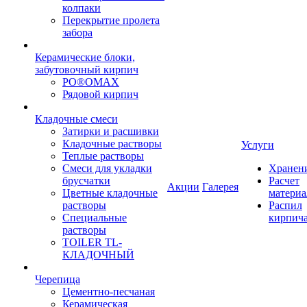
колпаки
Перекрытие пролета
забора
Керамические блоки,
забутовочный кирпич
PO®OMAX
Рядовой кирпич
Кладочные смеси
Затирки и расшивки
Кладочные растворы
Услуги
Теплые растворы
Смеси для укладки
Хранен
брусчатки
Расчет
Акции
Галерея
Цветные кладочные
материа
растворы
Распил
Специальные
кирпич
растворы
TOILER TL-
КЛАДОЧНЫЙ
Черепица
Цементно-песчаная
Керамическая