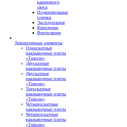
карнизного
свеса
Подкровельные
пленки
Эксплуатация
Крепление
Вентиляция
Декоративные элементы
Односкатные
накрывочные плиты
«Тиволи»
Двускатные
накрывочные плиты
Двускатные
накрывочные плиты
«Тиволи»
Трехскатные
накрывочные плиты
«Тиволи»
Четырехскатные
накрывочные плиты
Четырехскатные
накрывочные плиты
«Тиволи»