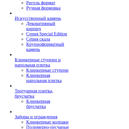
Ригель формат
Ручная формовка
Искусственный камень
Декоративный
кирпич
Серия Special Edition
Серия скала
Крупноформатный
камень
Клинкерные ступени и
напольная плитка
Клинкерные ступени
Клинкерная
напольная плитка
Тротуарная плитка,
брусчатка
Клинкерная
брусчатка
Заборы и ограждения
Клинкерные колпаки
Полимерно-песчаные