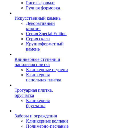
Ригель формат
Ручная формовка
Искусственный камень
Декоративный
кирпич
Серия Special Edition
Серия скала
Крупноформатный
камень
Клинкерные ступени и
напольная плитка
Клинкерные ступени
Клинкерная
напольная плитка
Тротуарная плитка,
брусчатка
Клинкерная
брусчатка
Заборы и ограждения
Клинкерные колпаки
Полимерно-песчаные