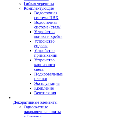
Гибкая черепица
Комплектующие
Водосточная
система ПВХ
Водосточная
система (сталь)
Устройство
конька и хребта
Устройство
ендовы
Устройство
примыканий
Устройство
карнизного
свеса
Подкровельные
пленки
Эксплуатация
Крепление
Вентиляция
Декоративные элементы
Односкатные
накрывочные плиты
«Тиволи»