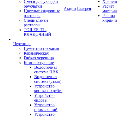
Смеси для укладки
Хранен
брусчатки
Расчет
Акции
Галерея
Цветные кладочные
материа
растворы
Распил
Специальные
кирпич
растворы
TOILER TL-
КЛАДОЧНЫЙ
Черепица
Цементно-песчаная
Керамическая
Гибкая черепица
Комплектующие
Водосточная
система ПВХ
Водосточная
система (сталь)
Устройство
конька и хребта
Устройство
ендовы
Устройство
примыканий
Устройство