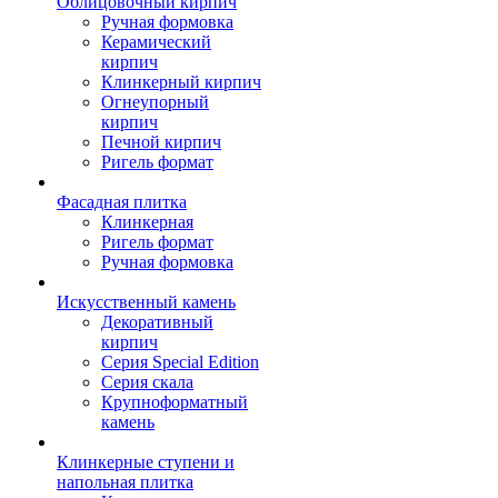
Облицовочный кирпич
Ручная формовка
Керамический
кирпич
Клинкерный кирпич
Огнеупорный
кирпич
Печной кирпич
Ригель формат
Фасадная плитка
Клинкерная
Ригель формат
Ручная формовка
Искусственный камень
Декоративный
кирпич
Серия Special Edition
Серия скала
Крупноформатный
камень
Клинкерные ступени и
напольная плитка