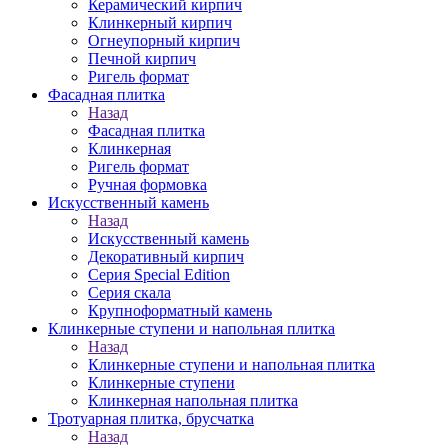
Керамический кирпич
Клинкерный кирпич
Огнеупорный кирпич
Печной кирпич
Ригель формат
Фасадная плитка
Назад
Фасадная плитка
Клинкерная
Ригель формат
Ручная формовка
Искусственный камень
Назад
Искусственный камень
Декоративный кирпич
Серия Special Edition
Серия скала
Крупноформатный камень
Клинкерные ступени и напольная плитка
Назад
Клинкерные ступени и напольная плитка
Клинкерные ступени
Клинкерная напольная плитка
Тротуарная плитка, брусчатка
Назад