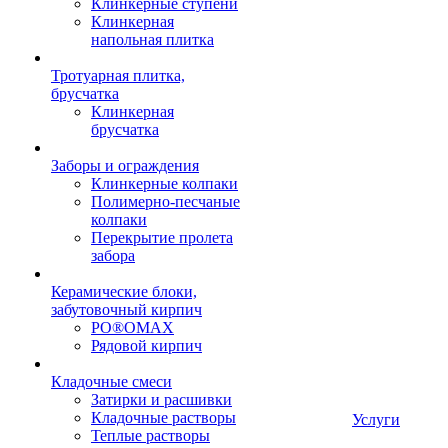
Клинкерные ступени
Клинкерная
напольная плитка
Тротуарная плитка,
брусчатка
Клинкерная
брусчатка
Заборы и ограждения
Клинкерные колпаки
Полимерно-песчаные
колпаки
Перекрытие пролета
забора
Керамические блоки,
забутовочный кирпич
PO®OMAX
Рядовой кирпич
Кладочные смеси
Затирки и расшивки
Кладочные растворы
Услуги
Теплые растворы