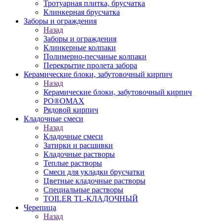
Тротуарная плитка, брусчатка
Клинкерная брусчатка
Заборы и ограждения
Назад
Заборы и ограждения
Клинкерные колпаки
Полимерно-песчаные колпаки
Перекрытие пролета забора
Керамические блоки, забутовочный кирпич
Назад
Керамические блоки, забутовочный кирпич
PO®OMAX
Рядовой кирпич
Кладочные смеси
Назад
Кладочные смеси
Затирки и расшивки
Кладочные растворы
Теплые растворы
Смеси для укладки брусчатки
Цветные кладочные растворы
Специальные растворы
TOILER TL-КЛАДОЧНЫЙ
Черепица
Назад