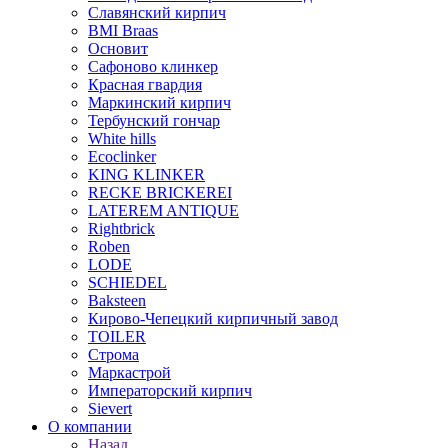
Славянский кирпич
BMI Braas
Основит
Сафоново клинкер
Красная гвардия
Маркинский кирпич
Тербунский гончар
White hills
Ecoclinker
KING KLINKER
RECKE BRICKEREI
LATEREM ANTIQUE
Rightbrick
Roben
LODE
SCHIEDEL
Baksteen
Кирово-Чепецкий кирпичный завод
TOILER
Строма
Маркастрой
Императорский кирпич
Sievert
О компании
Назад