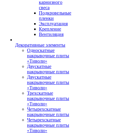
карнизного
свеса
Подкровельные
пленки
Эксплуатация
Крепление
Вентиляция
Декоративные элементы
Односкатные
накрывочные плиты
«Тиволи»
Двускатные
накрывочные плиты
Двускатные
накрывочные плиты
«Тиволи»
Трехскатные
накрывочные плиты
«Тиволи»
Четырехскатные
накрывочные плиты
Четырехскатные
накрывочные плиты
«Тиволи»