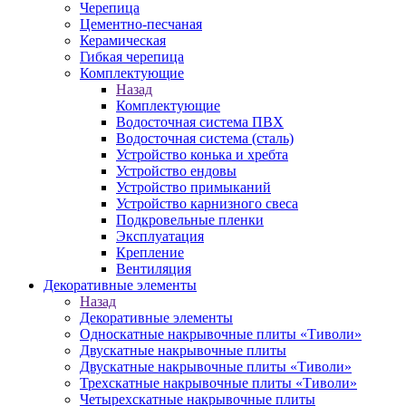
Черепица
Цементно-песчаная
Керамическая
Гибкая черепица
Комплектующие
Назад
Комплектующие
Водосточная система ПВХ
Водосточная система (сталь)
Устройство конька и хребта
Устройство ендовы
Устройство примыканий
Устройство карнизного свеса
Подкровельные пленки
Эксплуатация
Крепление
Вентиляция
Декоративные элементы
Назад
Декоративные элементы
Односкатные накрывочные плиты «Тиволи»
Двускатные накрывочные плиты
Двускатные накрывочные плиты «Тиволи»
Трехскатные накрывочные плиты «Тиволи»
Четырехскатные накрывочные плиты