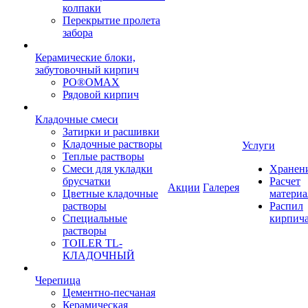
колпаки
Перекрытие пролета
забора
Керамические блоки,
забутовочный кирпич
PO®OMAX
Рядовой кирпич
Кладочные смеси
Затирки и расшивки
Кладочные растворы
Услуги
Теплые растворы
Смеси для укладки
Хранен
брусчатки
Расчет
Акции
Галерея
Цветные кладочные
материа
растворы
Распил
Специальные
кирпич
растворы
TOILER TL-
КЛАДОЧНЫЙ
Черепица
Цементно-песчаная
Керамическая