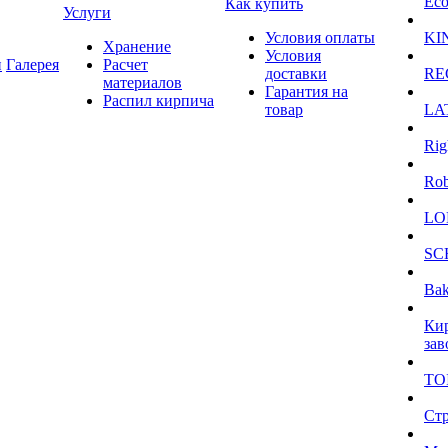
Eco
Как купить
Услуги
Условия оплаты
KI
Хранение
Условия
и
Галерея
Расчет
доставки
RE
материалов
Гарантия на
Распил кирпича
товар
LA
Rig
Ro
LO
SC
Bak
Ки
зав
TO
Ст