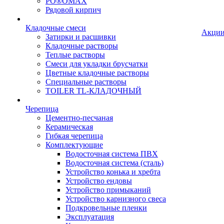
PO®OMAX
Рядовой кирпич
Кладочные смеси
Акци
Затирки и расшивки
Кладочные растворы
Теплые растворы
Смеси для укладки брусчатки
Цветные кладочные растворы
Специальные растворы
TOILER TL-КЛАДОЧНЫЙ
Черепица
Цементно-песчаная
Керамическая
Гибкая черепица
Комплектующие
Водосточная система ПВХ
Водосточная система (сталь)
Устройство конька и хребта
Устройство ендовы
Устройство примыканий
Устройство карнизного свеса
Подкровельные пленки
Эксплуатация