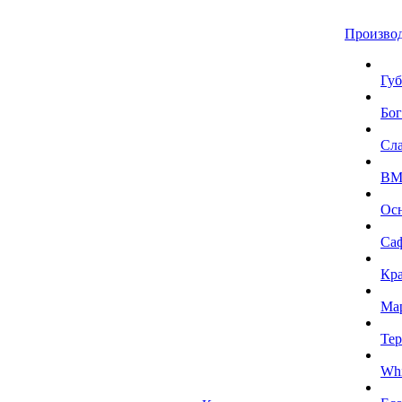
Произво
Губ
Бог
Сл
BMI
Ос
Са
Кра
Ма
Тер
Whi