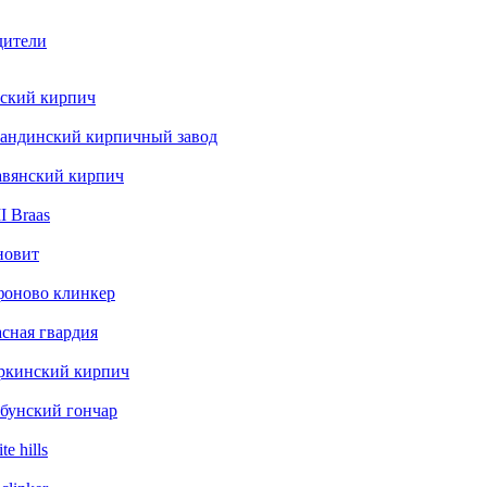
дители
ский кирпич
андинский кирпичный завод
авянский кирпич
 Braas
новит
фоново клинкер
сная гвардия
ркинский кирпич
бунский гончар
te hills