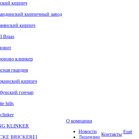
ский кирпич
андинский кирпичный завод
авянский кирпич
 Braas
новит
фоново клинкер
сная гвардия
ркинский кирпич
бунский гончар
te hills
clinker
О компании
NG KLINKER
Новости
Ещё
Контакты
CKE BRICKEREI
Лицензии