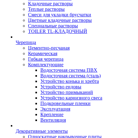
Кладочные растворы
Теплые растворы
Смеси для укладки брусчатки
Цветные кладочные растворы
Специальные растворы
TOILER TL-КЛАДОЧНЫЙ
Черепица
Цементно-песчаная
Керамическая
Гибкая черепица
Комплектующие
Водосточная система ПВХ
Водосточная система (сталь)
Устройство конька и хребта
Устройство ендовы
Устройство примыканий
Устройство карнизного свеса
Подкровельные пленки
Эксплуатация
Крепление
Вентиляция
Декоративные элементы
Односкатные накрывочные плиты