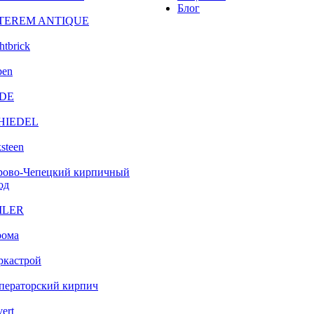
Блог
TEREM ANTIQUE
htbrick
ben
DE
HIEDEL
steen
рово-Чепецкий кирпичный
од
ILER
рома
ркастрой
ператорский кирпич
vert