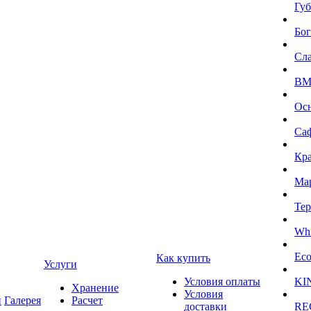
Губ
Бог
Сл
BMI
Ос
Са
Кра
Ма
Тер
Whi
Eco
Как купить
Услуги
Условия оплаты
KI
Хранение
Условия
и
Галерея
Расчет
доставки
RE