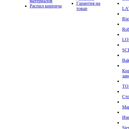
материалов
Гарантия на
Распил кирпича
товар
LA
Rig
Ro
LO
SC
Bak
Ки
зав
TO
Ст
Ма
Им
Sie