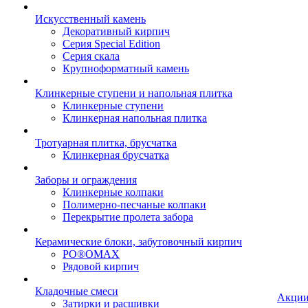
Искусственный камень
Декоративный кирпич
Серия Special Edition
Серия скала
Крупноформатный камень
Клинкерные ступени и напольная плитка
Клинкерные ступени
Клинкерная напольная плитка
Тротуарная плитка, брусчатка
Клинкерная брусчатка
Заборы и ограждения
Клинкерные колпаки
Полимерно-песчаные колпаки
Перекрытие пролета забора
Керамические блоки, забутовочный кирпич
PO®OMAX
Рядовой кирпич
Кладочные смеси
Акци
Затирки и расшивки