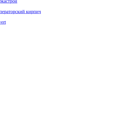
ркастрой
ператорский кирпич
vert