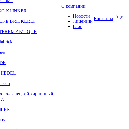
clinker
О компании
NG KLINKER
Новости
Ещё
Контакты
CKE BRICKEREI
Лицензии
Блог
TEREM ANTIQUE
htbrick
ben
DE
HIEDEL
steen
рово-Чепецкий кирпичный
од
ILER
рома