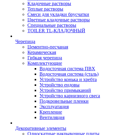
Кладочные растворы
Теплые растворы
Смеси для укладки брусчатки
Цветные кладочные растворы
Специальные растворы
TOILER TL-КЛАДОЧНЫЙ
Черепица
Цементно-песчаная
Керамическая
Гибкая черепица
Комплектующие
Водосточная система ПВХ
Водосточная система (сталь)
Устройство конька и хребта
Устройство ендовы
Устройство примыканий
Устройство карнизного свеса
Подкровельные пленки
Эксплуатация
Крепление
Вентиляция
Декоративные элементы
Односкатные накрывочные плиты