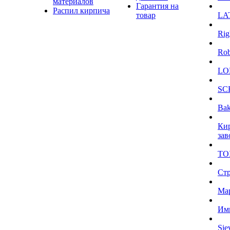
материалов
Гарантия на
Распил кирпича
товар
LA
Rig
Ro
LO
SC
Bak
Ки
зав
TO
Ст
Ма
Им
Sie