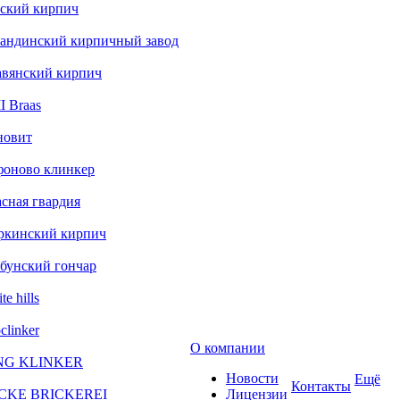
ский кирпич
андинский кирпичный завод
авянский кирпич
 Braas
новит
фоново клинкер
сная гвардия
ркинский кирпич
бунский гончар
te hills
clinker
О компании
NG KLINKER
Новости
Ещё
Контакты
CKE BRICKEREI
Лицензии