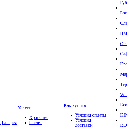
Губ
Бог
Сл
BMI
Ос
Са
Кра
Ма
Тер
Whi
Eco
Как купить
Услуги
Условия оплаты
KI
Хранение
Условия
и
Галерея
Расчет
доставки
RE