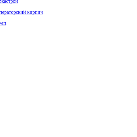
ркастрой
ператорский кирпич
vert