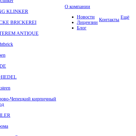
clinker
О компании
NG KLINKER
Новости
Ещё
Контакты
CKE BRICKEREI
Лицензии
Блог
TEREM ANTIQUE
htbrick
ben
DE
HIEDEL
steen
рово-Чепецкий кирпичный
од
ILER
рома