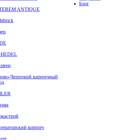
Блог
TEREM ANTIQUE
htbrick
ben
DE
HIEDEL
steen
рово-Чепецкий кирпичный
од
ILER
рома
ркастрой
ператорский кирпич
vert