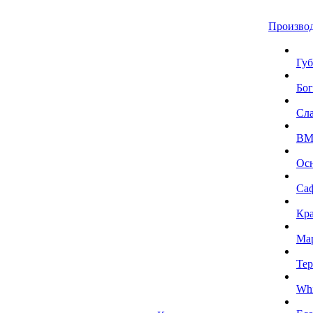
Произво
Губ
Бог
Сл
BMI
Ос
Са
Кра
Ма
Тер
Whi