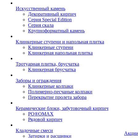
Искусственный камень
Декоративный кирпич
Серия Special Edition
Серия скала
Крупноформатный камень
Клинкерные ступени и напольная плитка
Клинкерные ступени
Клинкерная напольная плитка
Тротуарная плитка, брусчатка
Клинкерная брусчатка
Заборы и ограждения
Клинкерные колпаки
Полимерно-песчаные колпаки
Перекрытие пролета забора
Керамические блоки, забутовочный кирпич
PO®OMAX
Рядовой кирпич
Кладочные смеси
Акци
Затирки и расшивки