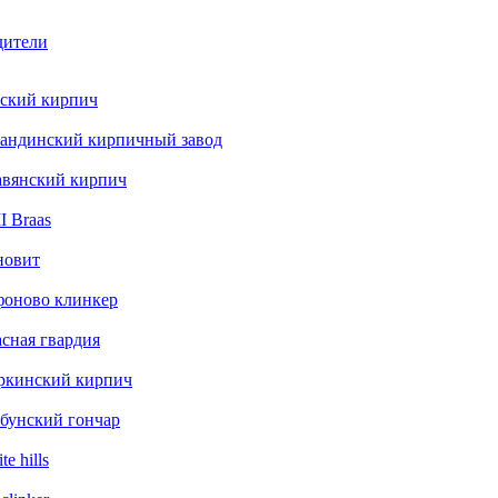
дители
ский кирпич
андинский кирпичный завод
авянский кирпич
 Braas
новит
фоново клинкер
сная гвардия
ркинский кирпич
бунский гончар
te hills