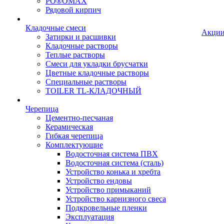
PO®OMAX
Рядовой кирпич
Кладочные смеси
Акци
Затирки и расшивки
Кладочные растворы
Теплые растворы
Смеси для укладки брусчатки
Цветные кладочные растворы
Специальные растворы
TOILER TL-КЛАДОЧНЫЙ
Черепица
Цементно-песчаная
Керамическая
Гибкая черепица
Комплектующие
Водосточная система ПВХ
Водосточная система (сталь)
Устройство конька и хребта
Устройство ендовы
Устройство примыканий
Устройство карнизного свеса
Подкровельные пленки
Эксплуатация