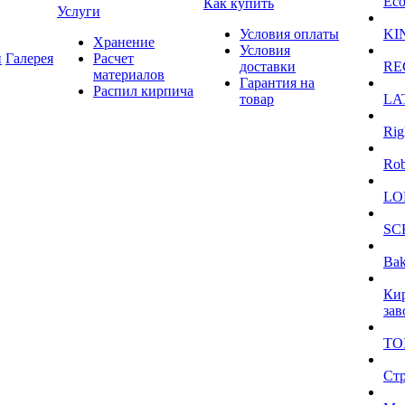
Eco
Как купить
Услуги
Условия оплаты
KI
Хранение
Условия
и
Галерея
Расчет
доставки
RE
материалов
Гарантия на
Распил кирпича
товар
LA
Rig
Ro
LO
SC
Bak
Ки
зав
TO
Ст