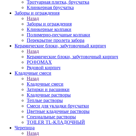
Тротуарная плитка, брусчатка
Клинкерная брусчатка
Заборы и ограждения
Назад
Заборы и ограждения
Клинкерные колпаки
Полимерно-песчаные колпаки
Перекрытие пролета забора
Керамические блоки, забутовочный кирпич
Назад
Керамические блоки, забутовочный кирпич
PO®OMAX
Рядовой кирпич
Кладочные смеси
Назад
Кладочные смеси
Затирки и расшивки
Кладочные растворы
Теплые растворы
Смеси для укладки брусчатки
Цветные кладочные растворы
Специальные растворы
TOILER TL-КЛАДОЧНЫЙ
Черепица
Назад