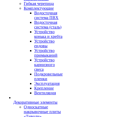
Гибкая черепица
Комплектующие
Водосточная
система ПВХ
Водосточная
система (сталь)
Устройство
конька и хребта
Устройство
ендовы
Устройство
примыканий
Устройство
карнизного
свеса
Подкровельные
пленки
Эксплуатация
Крепление
Вентиляция
Декоративные элементы
Односкатные
накрывочные плиты
«Тиволи»