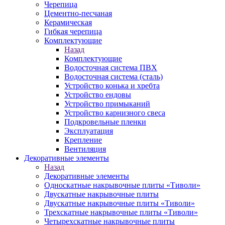
Черепица
Цементно-песчаная
Керамическая
Гибкая черепица
Комплектующие
Назад
Комплектующие
Водосточная система ПВХ
Водосточная система (сталь)
Устройство конька и хребта
Устройство ендовы
Устройство примыканий
Устройство карнизного свеса
Подкровельные пленки
Эксплуатация
Крепление
Вентиляция
Декоративные элементы
Назад
Декоративные элементы
Односкатные накрывочные плиты «Тиволи»
Двускатные накрывочные плиты
Двускатные накрывочные плиты «Тиволи»
Трехскатные накрывочные плиты «Тиволи»
Четырехскатные накрывочные плиты