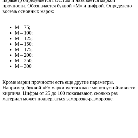
параметр определяется ГОСТом и называется маркой
прочности. Обозначается буквой «М» и цифрой. Определено
восемь основных марок:
М – 75;
М – 100;
М – 125;
М – 150;
М – 175;
М – 200;
М – 250;
М – 300.
Кроме марки прочности есть еще другие параметры.
Например, буквой «F» маркируется класс морозоустойчивости
кирпича. Цифры от 25 до 100 показывают, сколько раз
материал может подвергаться заморозке-разморозке.