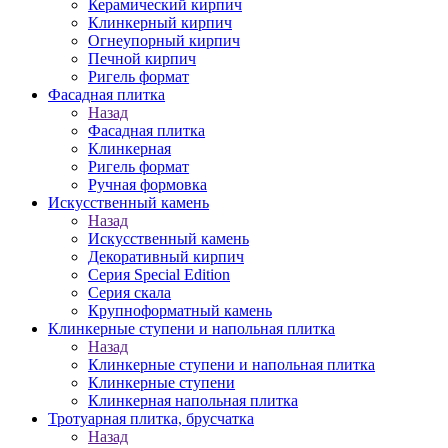
Керамический кирпич
Клинкерный кирпич
Огнеупорный кирпич
Печной кирпич
Ригель формат
Фасадная плитка
Назад
Фасадная плитка
Клинкерная
Ригель формат
Ручная формовка
Искусственный камень
Назад
Искусственный камень
Декоративный кирпич
Серия Special Edition
Серия скала
Крупноформатный камень
Клинкерные ступени и напольная плитка
Назад
Клинкерные ступени и напольная плитка
Клинкерные ступени
Клинкерная напольная плитка
Тротуарная плитка, брусчатка
Назад