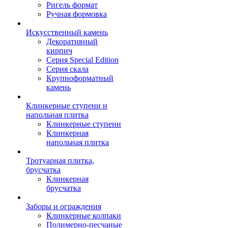
Ригель формат
Ручная формовка
Искусственный камень
Декоративный
кирпич
Серия Special Edition
Серия скала
Крупноформатный
камень
Клинкерные ступени и
напольная плитка
Клинкерные ступени
Клинкерная
напольная плитка
Тротуарная плитка,
брусчатка
Клинкерная
брусчатка
Заборы и ограждения
Клинкерные колпаки
Полимерно-песчаные