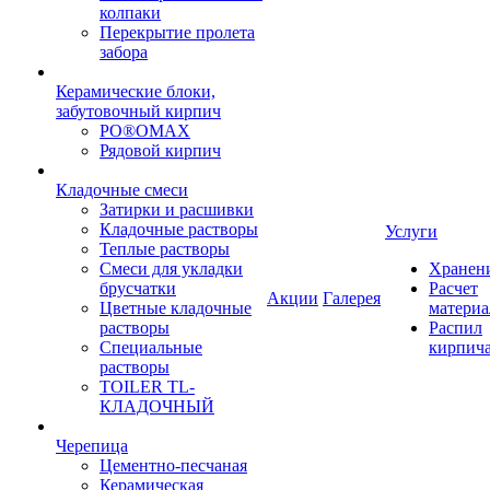
колпаки
Перекрытие пролета
забора
Керамические блоки,
забутовочный кирпич
PO®OMAX
Рядовой кирпич
Кладочные смеси
Затирки и расшивки
Кладочные растворы
Услуги
Теплые растворы
Смеси для укладки
Хранен
брусчатки
Расчет
Акции
Галерея
Цветные кладочные
материа
растворы
Распил
Специальные
кирпич
растворы
TOILER TL-
КЛАДОЧНЫЙ
Черепица
Цементно-песчаная
Керамическая