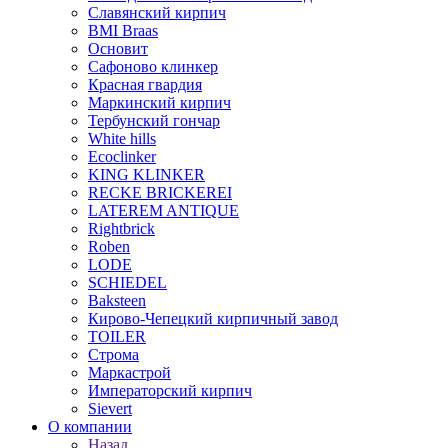
Славянский кирпич
BMI Braas
Основит
Сафоново клинкер
Красная гвардия
Маркинский кирпич
Тербунский гончар
White hills
Ecoclinker
KING KLINKER
RECKE BRICKEREI
LATEREM ANTIQUE
Rightbrick
Roben
LODE
SCHIEDEL
Baksteen
Кирово-Чепецкий кирпичный завод
TOILER
Строма
Маркастрой
Императорский кирпич
Sievert
О компании
Назад