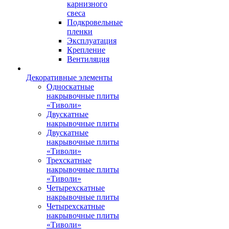
карнизного
свеса
Подкровельные
пленки
Эксплуатация
Крепление
Вентиляция
Декоративные элементы
Односкатные
накрывочные плиты
«Тиволи»
Двускатные
накрывочные плиты
Двускатные
накрывочные плиты
«Тиволи»
Трехскатные
накрывочные плиты
«Тиволи»
Четырехскатные
накрывочные плиты
Четырехскатные
накрывочные плиты
«Тиволи»