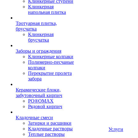
Клинкерные ступени
Клинкерная
напольная плитка
Тротуарная плитка,
брусчатка
Клинкерная
брусчатка
Заборы и ограждения
Клинкерные колпаки
Полимерно-песчаные
колпаки
Перекрытие пролета
забора
Керамические блоки,
забутовочный кирпич
PO®OMAX
Рядовой кирпич
Кладочные смеси
Затирки и расшивки
Кладочные растворы
Услуги
Теплые растворы