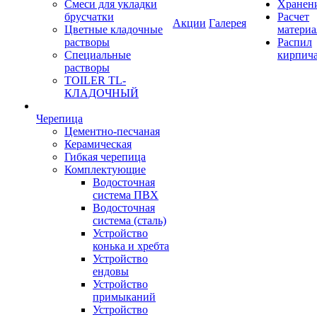
Смеси для укладки
Хранен
брусчатки
Расчет
Акции
Галерея
Цветные кладочные
материа
растворы
Распил
Специальные
кирпич
растворы
TOILER TL-
КЛАДОЧНЫЙ
Черепица
Цементно-песчаная
Керамическая
Гибкая черепица
Комплектующие
Водосточная
система ПВХ
Водосточная
система (сталь)
Устройство
конька и хребта
Устройство
ендовы
Устройство
примыканий
Устройство