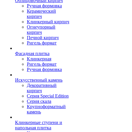
Облицовочный кирпич
Ручная формовка
Керамический
кирпич
Клинкерный кирпич
Огнеупорный
кирпич
Печной кирпич
Ригель формат
Фасадная плитка
Клинкерная
Ригель формат
Ручная формовка
Искусственный камень
Декоративный
кирпич
Серия Special Edition
Серия скала
Крупноформатный
камень
Клинкерные ступени и
напольная плитка