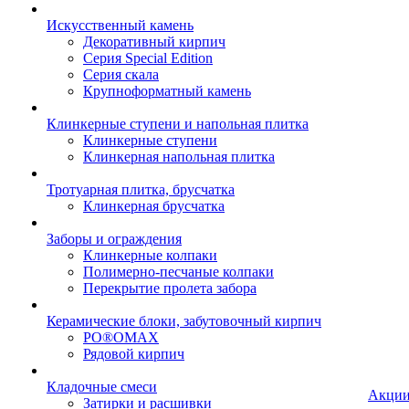
Искусственный камень
Декоративный кирпич
Серия Special Edition
Серия скала
Крупноформатный камень
Клинкерные ступени и напольная плитка
Клинкерные ступени
Клинкерная напольная плитка
Тротуарная плитка, брусчатка
Клинкерная брусчатка
Заборы и ограждения
Клинкерные колпаки
Полимерно-песчаные колпаки
Перекрытие пролета забора
Керамические блоки, забутовочный кирпич
PO®OMAX
Рядовой кирпич
Кладочные смеси
Акци
Затирки и расшивки