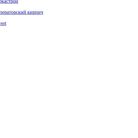
ркастрой
ператорский кирпич
vert