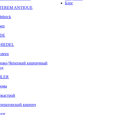
Блог
TEREM ANTIQUE
htbrick
ben
DE
HIEDEL
steen
рово-Чепецкий кирпичный
од
ILER
рома
ркастрой
ператорский кирпич
vert