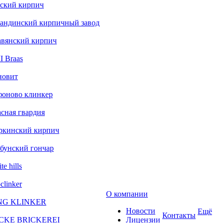
ский кирпич
андинский кирпичный завод
авянский кирпич
 Braas
новит
фоново клинкер
сная гвардия
ркинский кирпич
бунский гончар
te hills
clinker
О компании
NG KLINKER
Новости
Ещё
Контакты
CKE BRICKEREI
Лицензии