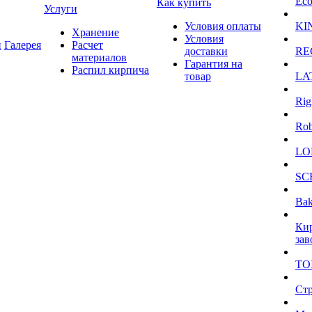
Eco
Как купить
Услуги
Условия оплаты
KI
Хранение
Условия
и
Галерея
Расчет
доставки
RE
материалов
Гарантия на
Распил кирпича
товар
LA
Rig
Ro
LO
SC
Bak
Ки
зав
TO
Ст