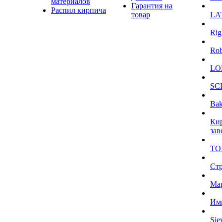
материалов
Гарантия на
Распил кирпича
товар
LA
Rig
Ro
LO
SC
Bak
Ки
зав
TO
Ст
Ма
Им
Sie