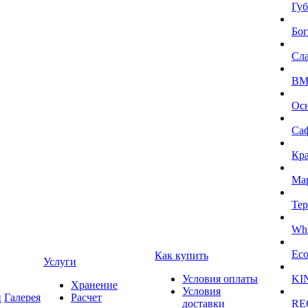
Губ
Бог
Сл
BMI
Ос
Са
Кра
Ма
Тер
Whi
Eco
Как купить
Услуги
Условия оплаты
KI
Хранение
Условия
и
Галерея
Расчет
доставки
RE