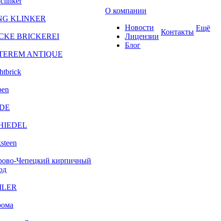
clinker
О компании
NG KLINKER
Новости
Ещё
Контакты
CKE BRICKEREI
Лицензии
Блог
TEREM ANTIQUE
htbrick
ben
DE
HIEDEL
steen
рово-Чепецкий кирпичный
од
ILER
рома