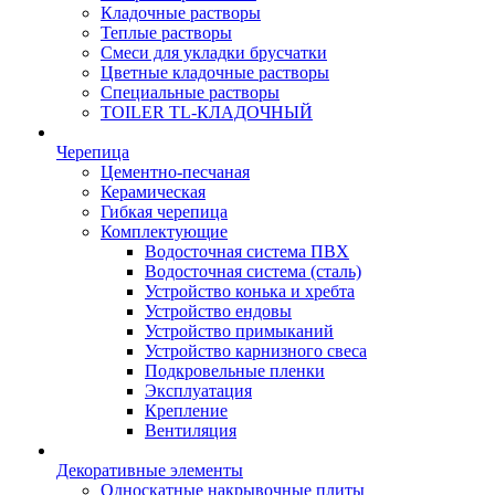
Кладочные растворы
Теплые растворы
Смеси для укладки брусчатки
Цветные кладочные растворы
Специальные растворы
TOILER TL-КЛАДОЧНЫЙ
Черепица
Цементно-песчаная
Керамическая
Гибкая черепица
Комплектующие
Водосточная система ПВХ
Водосточная система (сталь)
Устройство конька и хребта
Устройство ендовы
Устройство примыканий
Устройство карнизного свеса
Подкровельные пленки
Эксплуатация
Крепление
Вентиляция
Декоративные элементы
Односкатные накрывочные плиты