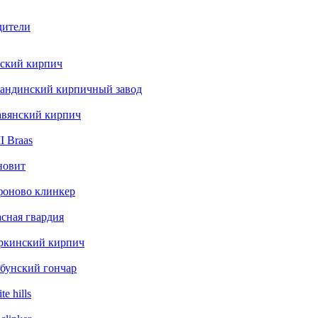
дители
ский кирпич
андинский кирпичный завод
авянский кирпич
 Braas
новит
фоново клинкер
сная гвардия
ркинский кирпич
бунский гончар
te hills