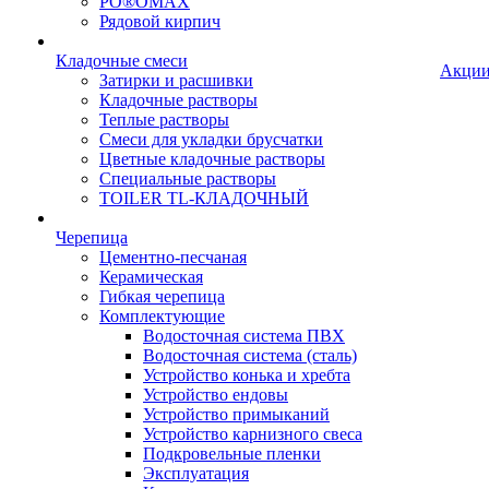
PO®OMAX
Рядовой кирпич
Кладочные смеси
Акци
Затирки и расшивки
Кладочные растворы
Теплые растворы
Смеси для укладки брусчатки
Цветные кладочные растворы
Специальные растворы
TOILER TL-КЛАДОЧНЫЙ
Черепица
Цементно-песчаная
Керамическая
Гибкая черепица
Комплектующие
Водосточная система ПВХ
Водосточная система (сталь)
Устройство конька и хребта
Устройство ендовы
Устройство примыканий
Устройство карнизного свеса
Подкровельные пленки
Эксплуатация