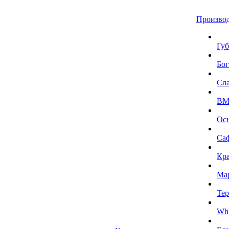
Произво
Губ
Бог
Сл
BMI
Ос
Са
Кра
Ма
Тер
Whi