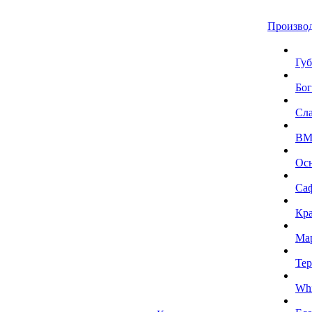
Произво
Губ
Бог
Сл
BMI
Ос
Са
Кра
Ма
Тер
Whi