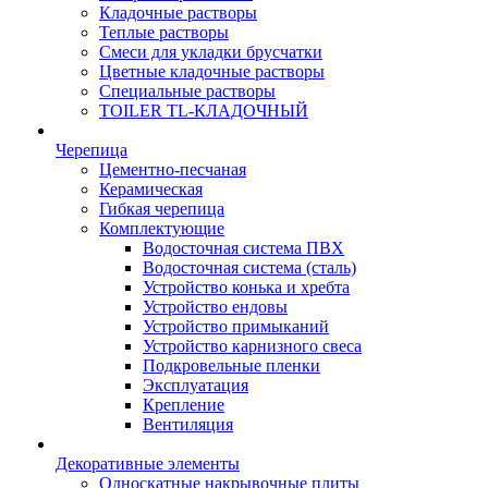
Кладочные растворы
Теплые растворы
Смеси для укладки брусчатки
Цветные кладочные растворы
Специальные растворы
TOILER TL-КЛАДОЧНЫЙ
Черепица
Цементно-песчаная
Керамическая
Гибкая черепица
Комплектующие
Водосточная система ПВХ
Водосточная система (сталь)
Устройство конька и хребта
Устройство ендовы
Устройство примыканий
Устройство карнизного свеса
Подкровельные пленки
Эксплуатация
Крепление
Вентиляция
Декоративные элементы
Односкатные накрывочные плиты