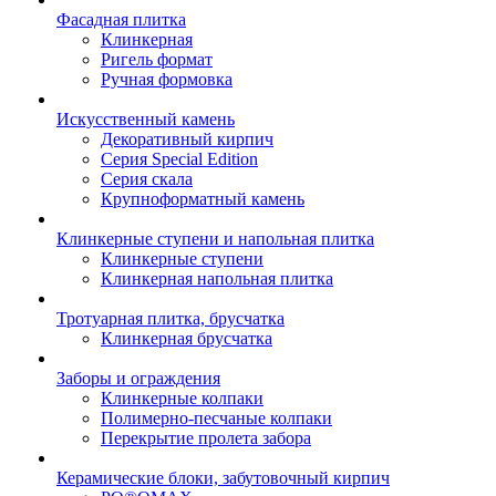
Фасадная плитка
Клинкерная
Ригель формат
Ручная формовка
Искусственный камень
Декоративный кирпич
Серия Special Edition
Серия скала
Крупноформатный камень
Клинкерные ступени и напольная плитка
Клинкерные ступени
Клинкерная напольная плитка
Тротуарная плитка, брусчатка
Клинкерная брусчатка
Заборы и ограждения
Клинкерные колпаки
Полимерно-песчаные колпаки
Перекрытие пролета забора
Керамические блоки, забутовочный кирпич