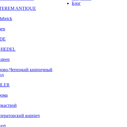
Блог
TEREM ANTIQUE
htbrick
ben
DE
HIEDEL
steen
рово-Чепецкий кирпичный
од
ILER
рома
ркастрой
ператорский кирпич
vert