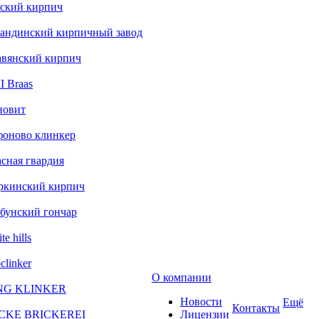
ский кирпич
андинский кирпичный завод
авянский кирпич
 Braas
новит
фоново клинкер
сная гвардия
ркинский кирпич
бунский гончар
te hills
clinker
О компании
NG KLINKER
Новости
Ещё
Контакты
CKE BRICKEREI
Лицензии