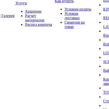
Eco
Как купить
Услуги
Условия оплаты
KI
Хранение
Условия
и
Галерея
Расчет
доставки
RE
материалов
Гарантия на
Распил кирпича
товар
LA
Rig
Ro
LO
SC
Bak
Ки
зав
TO
Ст