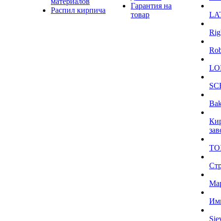
материалов
Гарантия на
Распил кирпича
товар
LA
Rig
Ro
LO
SC
Bak
Ки
зав
TO
Ст
Ма
Им
Sie