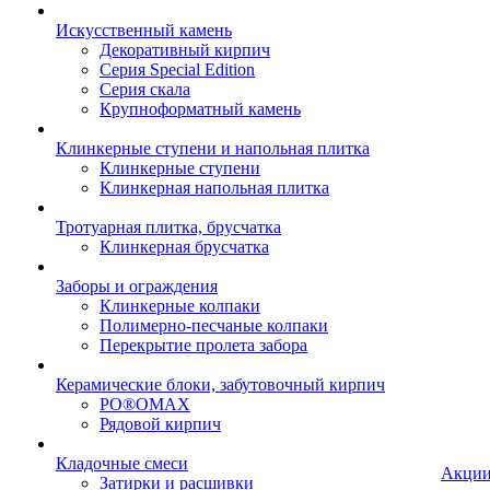
Искусственный камень
Декоративный кирпич
Серия Special Edition
Серия скала
Крупноформатный камень
Клинкерные ступени и напольная плитка
Клинкерные ступени
Клинкерная напольная плитка
Тротуарная плитка, брусчатка
Клинкерная брусчатка
Заборы и ограждения
Клинкерные колпаки
Полимерно-песчаные колпаки
Перекрытие пролета забора
Керамические блоки, забутовочный кирпич
PO®OMAX
Рядовой кирпич
Кладочные смеси
Акци
Затирки и расшивки