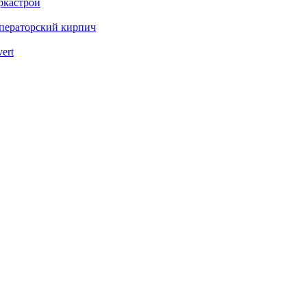
ркастрой
ператорский кирпич
vert