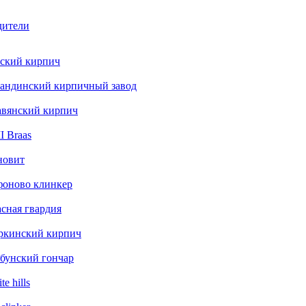
дители
ский кирпич
андинский кирпичный завод
авянский кирпич
 Braas
новит
фоново клинкер
сная гвардия
ркинский кирпич
бунский гончар
te hills