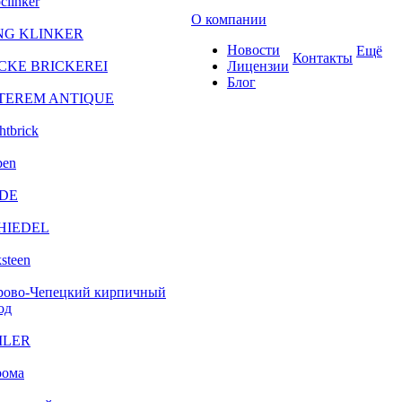
clinker
О компании
NG KLINKER
Новости
Ещё
Контакты
CKE BRICKEREI
Лицензии
Блог
TEREM ANTIQUE
htbrick
ben
DE
HIEDEL
steen
рово-Чепецкий кирпичный
од
ILER
рома