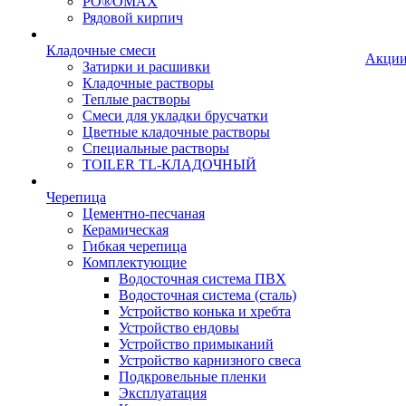
PO®OMAX
Рядовой кирпич
Кладочные смеси
Акци
Затирки и расшивки
Кладочные растворы
Теплые растворы
Смеси для укладки брусчатки
Цветные кладочные растворы
Специальные растворы
TOILER TL-КЛАДОЧНЫЙ
Черепица
Цементно-песчаная
Керамическая
Гибкая черепица
Комплектующие
Водосточная система ПВХ
Водосточная система (сталь)
Устройство конька и хребта
Устройство ендовы
Устройство примыканий
Устройство карнизного свеса
Подкровельные пленки
Эксплуатация