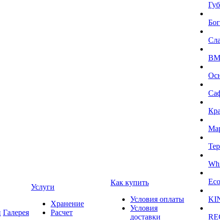
Губ
Бог
Сл
BMI
Ос
Са
Кра
Ма
Тер
Whi
Eco
Как купить
Услуги
Условия оплаты
KI
Хранение
Условия
и
Галерея
Расчет
доставки
RE