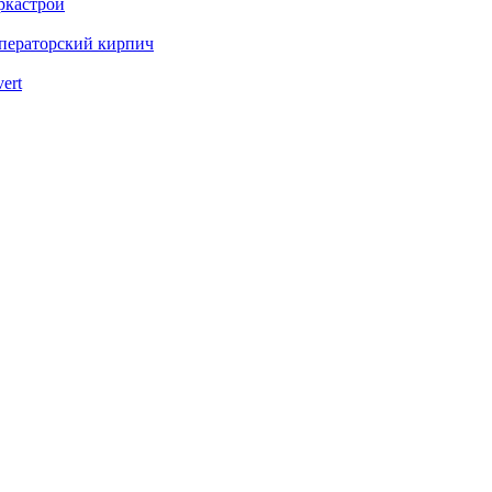
ркастрой
ператорский кирпич
vert