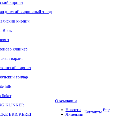
ский кирпич
андинский кирпичный завод
авянский кирпич
 Braas
новит
фоново клинкер
сная гвардия
ркинский кирпич
бунский гончар
te hills
clinker
О компании
NG KLINKER
Новости
Ещё
Контакты
CKE BRICKEREI
Лицензии