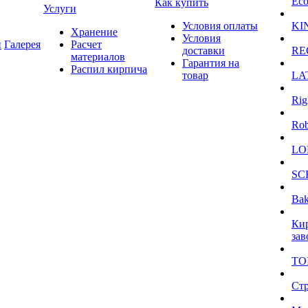
Eco
Как купить
Услуги
Условия оплаты
KI
Хранение
Условия
и
Галерея
Расчет
доставки
RE
материалов
Гарантия на
Распил кирпича
товар
LA
Rig
Ro
LO
SC
Bak
Ки
зав
TO
Ст