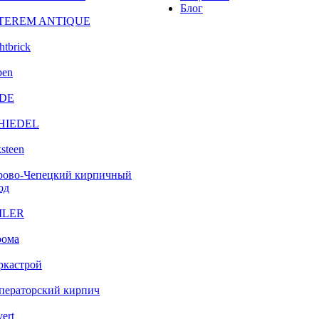
Блог
TEREM ANTIQUE
htbrick
ben
DE
HIEDEL
steen
рово-Чепецкий кирпичный
од
ILER
рома
ркастрой
ператорский кирпич
vert