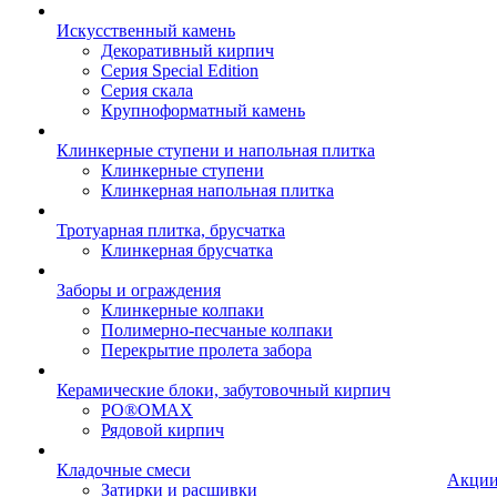
Искусственный камень
Декоративный кирпич
Серия Special Edition
Серия скала
Крупноформатный камень
Клинкерные ступени и напольная плитка
Клинкерные ступени
Клинкерная напольная плитка
Тротуарная плитка, брусчатка
Клинкерная брусчатка
Заборы и ограждения
Клинкерные колпаки
Полимерно-песчаные колпаки
Перекрытие пролета забора
Керамические блоки, забутовочный кирпич
PO®OMAX
Рядовой кирпич
Кладочные смеси
Акци
Затирки и расшивки