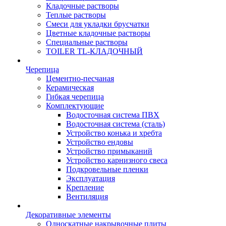
Кладочные растворы
Теплые растворы
Смеси для укладки брусчатки
Цветные кладочные растворы
Специальные растворы
TOILER TL-КЛАДОЧНЫЙ
Черепица
Цементно-песчаная
Керамическая
Гибкая черепица
Комплектующие
Водосточная система ПВХ
Водосточная система (сталь)
Устройство конька и хребта
Устройство ендовы
Устройство примыканий
Устройство карнизного свеса
Подкровельные пленки
Эксплуатация
Крепление
Вентиляция
Декоративные элементы
Односкатные накрывочные плиты