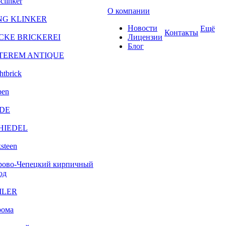
clinker
О компании
NG KLINKER
Новости
Ещё
Контакты
CKE BRICKEREI
Лицензии
Блог
TEREM ANTIQUE
htbrick
ben
DE
HIEDEL
steen
рово-Чепецкий кирпичный
од
ILER
рома