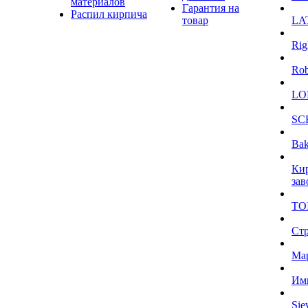
материалов
Гарантия на
Распил кирпича
товар
LA
Rig
Ro
LO
SC
Bak
Ки
зав
TO
Ст
Ма
Им
Sie