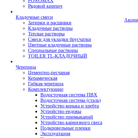
PO®OMAX
Рядовой кирпич
Кладочные смеси
Акци
Затирки и расшивки
Кладочные растворы
Теплые растворы
Смеси для укладки брусчатки
Цветные кладочные растворы
Специальные растворы
TOILER TL-КЛАДОЧНЫЙ
Черепица
Цементно-песчаная
Керамическая
Гибкая черепица
Комплектующие
Водосточная система ПВХ
Водосточная система (сталь)
Устройство конька и хребта
Устройство ендовы
Устройство примыканий
Устройство карнизного свеса
Подкровельные пленки
Эксплуатация