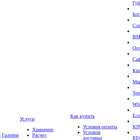
Губ
Бог
Сл
BMI
Ос
Са
Кра
Ма
Тер
Whi
Eco
Как купить
Услуги
Условия оплаты
KI
Хранение
Условия
и
Галерея
Расчет
доставки
RE