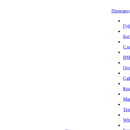
Произво
Губ
Бог
Сл
BMI
Ос
Са
Кра
Ма
Тер
Whi