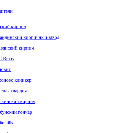
дители
ский кирпич
андинский кирпичный завод
авянский кирпич
 Braas
новит
фоново клинкер
сная гвардия
ркинский кирпич
бунский гончар
te hills