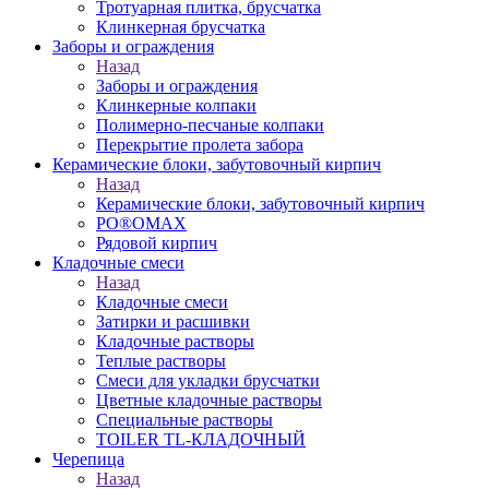
Тротуарная плитка, брусчатка
Клинкерная брусчатка
Заборы и ограждения
Назад
Заборы и ограждения
Клинкерные колпаки
Полимерно-песчаные колпаки
Перекрытие пролета забора
Керамические блоки, забутовочный кирпич
Назад
Керамические блоки, забутовочный кирпич
PO®OMAX
Рядовой кирпич
Кладочные смеси
Назад
Кладочные смеси
Затирки и расшивки
Кладочные растворы
Теплые растворы
Смеси для укладки брусчатки
Цветные кладочные растворы
Специальные растворы
TOILER TL-КЛАДОЧНЫЙ
Черепица
Назад