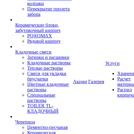
колпаки
Перекрытие пролета
забора
Керамические блоки,
забутовочный кирпич
PO®OMAX
Рядовой кирпич
Кладочные смеси
Затирки и расшивки
Кладочные растворы
Услуги
Теплые растворы
Смеси для укладки
Хранен
брусчатки
Расчет
Акции
Галерея
Цветные кладочные
материа
растворы
Распил
Специальные
кирпич
растворы
TOILER TL-
КЛАДОЧНЫЙ
Черепица
Цементно-песчаная
Керамическая