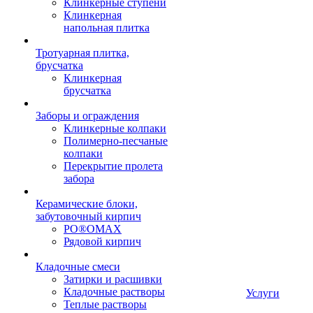
Клинкерные ступени
Клинкерная
напольная плитка
Тротуарная плитка,
брусчатка
Клинкерная
брусчатка
Заборы и ограждения
Клинкерные колпаки
Полимерно-песчаные
колпаки
Перекрытие пролета
забора
Керамические блоки,
забутовочный кирпич
PO®OMAX
Рядовой кирпич
Кладочные смеси
Затирки и расшивки
Кладочные растворы
Услуги
Теплые растворы