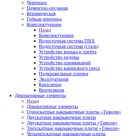
Черепица
Цементно-песчаная
Керамическая
Гибкая черепица
Комплектующие
Назад
Комплектующие
Водосточная система ПВХ
Водосточная система (сталь)
Устройство конька и хребта
Устройство ендовы
Устройство примыканий
Устройство карнизного свеса
Подкровельные пленки
Эксплуатация
Крепление
Вентиляция
Декоративные элементы
Назад
Декоративные элементы
Односкатные накрывочные плиты «Тиволи»
Двускатные накрывочные плиты
Двускатные накрывочные плиты «Тиволи»
Трехскатные накрывочные плиты «Тиволи»
Четырехскатные накрывочные плиты