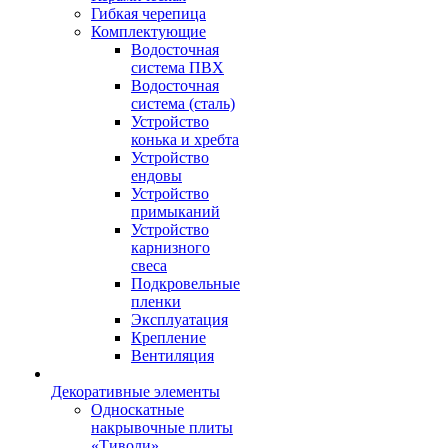
Гибкая черепица
Комплектующие
Водосточная
система ПВХ
Водосточная
система (сталь)
Устройство
конька и хребта
Устройство
ендовы
Устройство
примыканий
Устройство
карнизного
свеса
Подкровельные
пленки
Эксплуатация
Крепление
Вентиляция
Декоративные элементы
Односкатные
накрывочные плиты
«Тиволи»