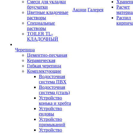
Смеси для укладки
Хранен
брусчатки
Расчет
Акции
Галерея
Цветные кладочные
материа
растворы
Распил
Специальные
кирпич
растворы
TOILER TL-
КЛАДОЧНЫЙ
Черепица
Цементно-песчаная
Керамическая
Гибкая черепица
Комплектующие
Водосточная
система ПВХ
Водосточная
система (сталь)
Устройство
конька и хребта
Устройство
ендовы
Устройство
примыканий
Устройство