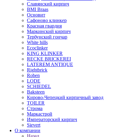
Славянский кирпич
BMI Braas
Основит
Сафоново клинкер
Красная гвардия
Маркинский кирпич
Тербунский гончар
White hills
Ecoclinker
KING KLINKER
RECKE BRICKEREI
LATEREM ANTIQUE
Rightbrick
Roben
LODE
SCHIEDEL
Baksteen
Кирово-Чепецкий кирпичный завод
TOILER
Строма
Маркастрой
Императорский кирпич
Sievert
О компании
Назад