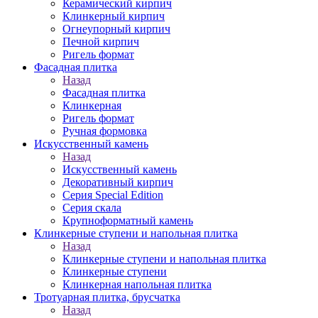
Керамический кирпич
Клинкерный кирпич
Огнеупорный кирпич
Печной кирпич
Ригель формат
Фасадная плитка
Назад
Фасадная плитка
Клинкерная
Ригель формат
Ручная формовка
Искусственный камень
Назад
Искусственный камень
Декоративный кирпич
Серия Special Edition
Серия скала
Крупноформатный камень
Клинкерные ступени и напольная плитка
Назад
Клинкерные ступени и напольная плитка
Клинкерные ступени
Клинкерная напольная плитка
Тротуарная плитка, брусчатка
Назад