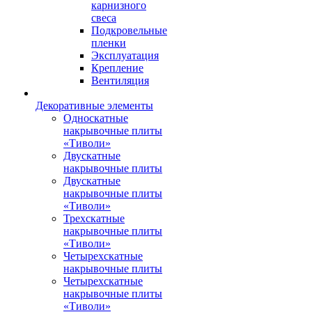
карнизного
свеса
Подкровельные
пленки
Эксплуатация
Крепление
Вентиляция
Декоративные элементы
Односкатные
накрывочные плиты
«Тиволи»
Двускатные
накрывочные плиты
Двускатные
накрывочные плиты
«Тиволи»
Трехскатные
накрывочные плиты
«Тиволи»
Четырехскатные
накрывочные плиты
Четырехскатные
накрывочные плиты
«Тиволи»