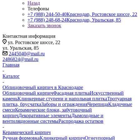
Назад
Телефоны
+7 (988) 244-50-40
Краснодар, Ростовское шоссе, 22
+7 (988) 248-68-24
Краснодар, Уральская, 85
Заказать звонок
Контактная информация
ул. Ростовское шоссе, 22
ул. Уральская, 85
2445040@mail.ru
2486824@mail.ru
Главная
-
Каталог
-
Облицовочный кирпич в Краснодаре
Облицовочный кирпич
Фасадная плитка
Искусственный
камень
Клинкерные ступени и напольная плитка
Тротуарная
плитка, брусчатка
Заборы и ограждения
Черепица
Кладочные
смеси
Керамические блоки, забутовочный
кирпич
Декоративные элементы
Дымоходные и
вентиляционные системы
Распродажа остатков
-
Керамический кирпич
Ручная формовка
Клинкерный кирпич
Огнеупорный