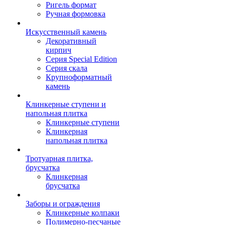
Ригель формат
Ручная формовка
Искусственный камень
Декоративный
кирпич
Серия Special Edition
Серия скала
Крупноформатный
камень
Клинкерные ступени и
напольная плитка
Клинкерные ступени
Клинкерная
напольная плитка
Тротуарная плитка,
брусчатка
Клинкерная
брусчатка
Заборы и ограждения
Клинкерные колпаки
Полимерно-песчаные