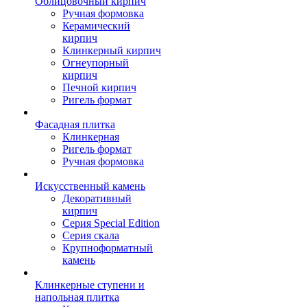
Облицовочный кирпич
Ручная формовка
Керамический
кирпич
Клинкерный кирпич
Огнеупорный
кирпич
Печной кирпич
Ригель формат
Фасадная плитка
Клинкерная
Ригель формат
Ручная формовка
Искусственный камень
Декоративный
кирпич
Серия Special Edition
Серия скала
Крупноформатный
камень
Клинкерные ступени и
напольная плитка