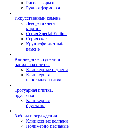
Ригель формат
Ручная формовка
Искусственный камень
Декоративный
кирпич
Серия Special Edition
Серия скала
Крупноформатный
камень
Клинкерные ступени и
напольная плитка
Клинкерные ступени
Клинкерная
напольная плитка
Тротуарная плитка,
брусчатка
Клинкерная
брусчатка
Заборы и ограждения
Клинкерные колпаки
Полимерно-песчаные