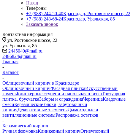
Назад
Телефоны
+7 (988) 244-50-40
Краснодар, Ростовское шоссе, 22
+7 (988) 248-68-24
Краснодар, Уральская, 85
Заказать звонок
Контактная информация
ул. Ростовское шоссе, 22
ул. Уральская, 85
2445040@mail.ru
2486824@mail.ru
Главная
-
Каталог
-
Облицовочный кирпич в Краснодаре
Облицовочный кирпич
Фасадная плитка
Искусственный
камень
Клинкерные ступени и напольная плитка
Тротуарная
плитка, брусчатка
Заборы и ограждения
Черепица
Кладочные
смеси
Керамические блоки, забутовочный
кирпич
Декоративные элементы
Дымоходные и
вентиляционные системы
Распродажа остатков
-
Керамический кирпич
Ручная формовка
Клинкерный кирпич
Огнеупорный