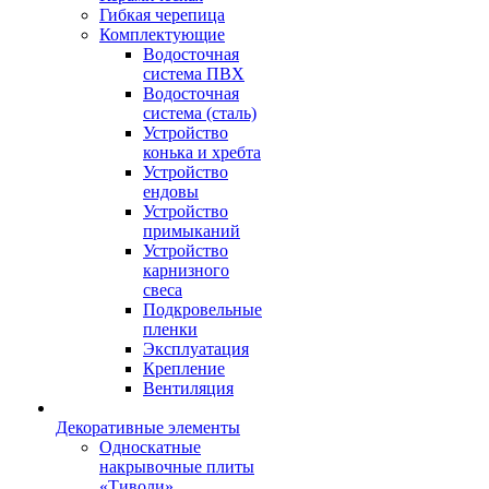
Гибкая черепица
Комплектующие
Водосточная
система ПВХ
Водосточная
система (сталь)
Устройство
конька и хребта
Устройство
ендовы
Устройство
примыканий
Устройство
карнизного
свеса
Подкровельные
пленки
Эксплуатация
Крепление
Вентиляция
Декоративные элементы
Односкатные
накрывочные плиты
«Тиволи»