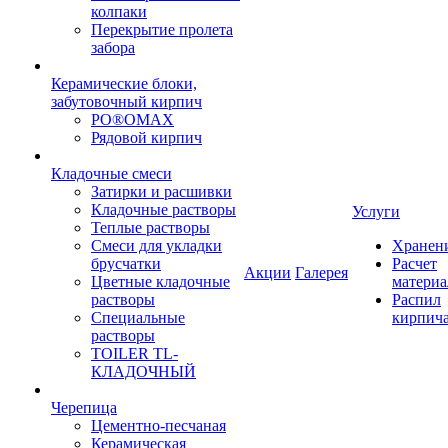
колпаки
Перекрытие пролета
забора
Керамические блоки,
забутовочный кирпич
PO®OMAX
Рядовой кирпич
Кладочные смеси
Затирки и расшивки
Кладочные растворы
Услуги
Теплые растворы
Смеси для укладки
Хранен
брусчатки
Расчет
Акции
Галерея
Цветные кладочные
материа
растворы
Распил
Специальные
кирпич
растворы
TOILER TL-
КЛАДОЧНЫЙ
Черепица
Цементно-песчаная
Керамическая