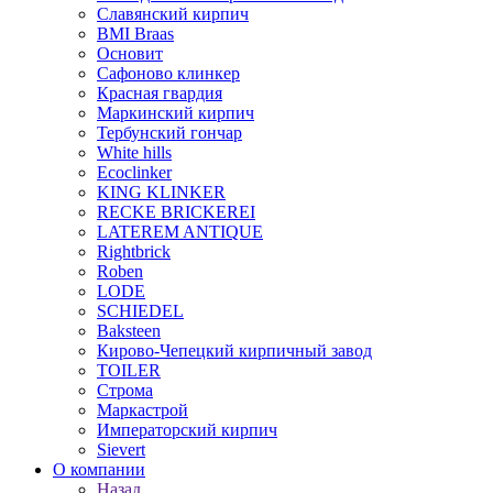
Славянский кирпич
BMI Braas
Основит
Сафоново клинкер
Красная гвардия
Маркинский кирпич
Тербунский гончар
White hills
Ecoclinker
KING KLINKER
RECKE BRICKEREI
LATEREM ANTIQUE
Rightbrick
Roben
LODE
SCHIEDEL
Baksteen
Кирово-Чепецкий кирпичный завод
TOILER
Строма
Маркастрой
Императорский кирпич
Sievert
О компании
Назад