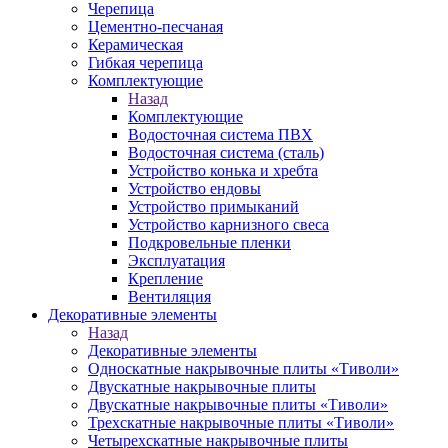
Черепица
Цементно-песчаная
Керамическая
Гибкая черепица
Комплектующие
Назад
Комплектующие
Водосточная система ПВХ
Водосточная система (сталь)
Устройство конька и хребта
Устройство ендовы
Устройство примыканий
Устройство карнизного свеса
Подкровельные пленки
Эксплуатация
Крепление
Вентиляция
Декоративные элементы
Назад
Декоративные элементы
Односкатные накрывочные плиты «Тиволи»
Двускатные накрывочные плиты
Двускатные накрывочные плиты «Тиволи»
Трехскатные накрывочные плиты «Тиволи»
Четырехскатные накрывочные плиты