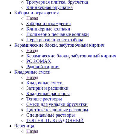
Тротуарная плитка, брусчатка
Клинкерная брусчатка
Заборы и ограждения
Назад
Заборы и ограждения
Клинкерные колпаки
Полимерно-песчаные колпаки
Перекрытие пролета забора
Керамические блоки, забутовочный кирпич
Назад
Керамические блоки, забутовочный кирпич
PO®OMAX
Рядовой кирпич
Кладочные смеси
Назад
Кладочные смеси
Затирки и расшивки
Кладочные растворы
Теплые растворы
Смеси для укладки брусчатки
Цветные кладочные растворы
Специальные растворы
TOILER TL-КЛАДОЧНЫЙ
Черепица
Назад