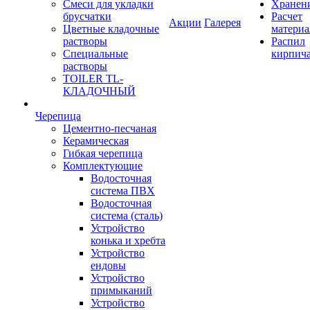
Смеси для укладки
Хранен
брусчатки
Расчет
Акции
Галерея
Цветные кладочные
материа
растворы
Распил
Специальные
кирпич
растворы
TOILER TL-
КЛАДОЧНЫЙ
Черепица
Цементно-песчаная
Керамическая
Гибкая черепица
Комплектующие
Водосточная
система ПВХ
Водосточная
система (сталь)
Устройство
конька и хребта
Устройство
ендовы
Устройство
примыканий
Устройство