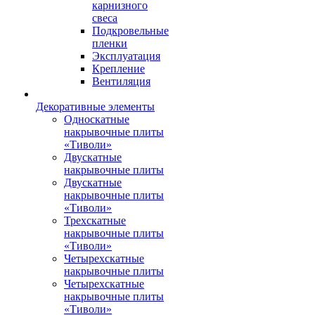
карнизного
свеса
Подкровельные
пленки
Эксплуатация
Крепление
Вентиляция
Декоративные элементы
Односкатные
накрывочные плиты
«Тиволи»
Двускатные
накрывочные плиты
Двускатные
накрывочные плиты
«Тиволи»
Трехскатные
накрывочные плиты
«Тиволи»
Четырехскатные
накрывочные плиты
Четырехскатные
накрывочные плиты
«Тиволи»