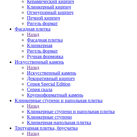
Керамический кирпич
Клинкерный кирпич
Огнеупорный кирпич
Печной кирпич
Ригель формат
Фасадная плитка
Назад
Фасадная плитка
Клинкерная
Ригель формат
Ручная формовка
Искусственный камень
Назад
Искусственный камень
Декоративный кирпич
Серия Special Edition
Серия скала
Крупноформатный камень
Клинкерные ступени и напольная плитка
Назад
Клинкерные ступени и напольная плитка
Клинкерные ступени
Клинкерная напольная плитка
Тротуарная плитка, брусчатка
Назад