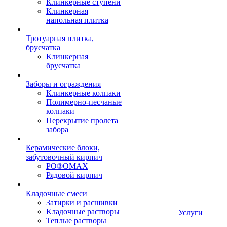
Клинкерные ступени
Клинкерная
напольная плитка
Тротуарная плитка,
брусчатка
Клинкерная
брусчатка
Заборы и ограждения
Клинкерные колпаки
Полимерно-песчаные
колпаки
Перекрытие пролета
забора
Керамические блоки,
забутовочный кирпич
PO®OMAX
Рядовой кирпич
Кладочные смеси
Затирки и расшивки
Кладочные растворы
Услуги
Теплые растворы