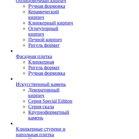
Облицовочный кирпич
Ручная формовка
Керамический
кирпич
Клинкерный кирпич
Огнеупорный
кирпич
Печной кирпич
Ригель формат
Фасадная плитка
Клинкерная
Ригель формат
Ручная формовка
Искусственный камень
Декоративный
кирпич
Серия Special Edition
Серия скала
Крупноформатный
камень
Клинкерные ступени и
напольная плитка