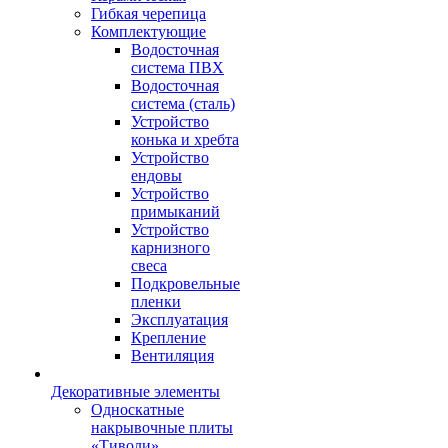
Гибкая черепица
Комплектующие
Водосточная
система ПВХ
Водосточная
система (сталь)
Устройство
конька и хребта
Устройство
ендовы
Устройство
примыканий
Устройство
карнизного
свеса
Подкровельные
пленки
Эксплуатация
Крепление
Вентиляция
Декоративные элементы
Односкатные
накрывочные плиты
«Тиволи»