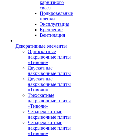
карнизного
свеса
Подкровельные
пленки
Эксплуатация
Крепление
Вентиляция
Декоративные элементы
Односкатные
накрывочные плиты
«Тиволи»
Двускатные
накрывочные плиты
Двускатные
накрывочные плиты
«Тиволи»
Трехскатные
накрывочные плиты
«Тиволи»
Четырехскатные
накрывочные плиты
Четырехскатные
накрывочные плиты
«Тиволи»