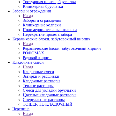
Тротуарная плитка, брусчатка
Клинкерная брусчатка
Заборы и ограждения
Назад
Заборы и ограждения
Клинкерные колпаки
Полимерно-песчаные колпаки
Перекрытие пролета забора
Керамические блоки, забутовочный кирпич
Назад
Керамические блоки, забутовочный кирпич
PO®OMAX
Рядовой кирпич
Кладочные смеси
Назад
Кладочные смеси
Затирки и расшивки
Кладочные растворы
Теплые растворы
Смеси для укладки брусчатки
Цветные кладочные растворы
Специальные растворы
TOILER TL-КЛАДОЧНЫЙ
Черепица
Назад