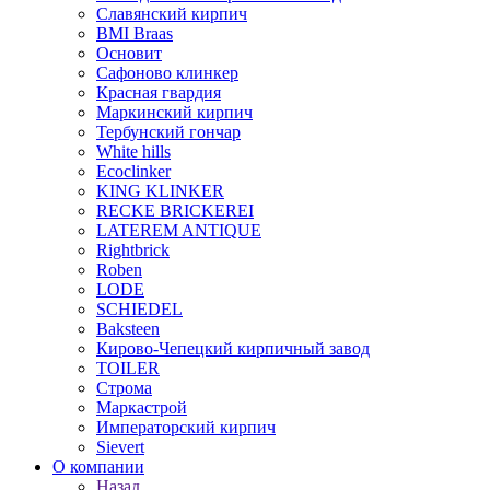
Славянский кирпич
BMI Braas
Основит
Сафоново клинкер
Красная гвардия
Маркинский кирпич
Тербунский гончар
White hills
Ecoclinker
KING KLINKER
RECKE BRICKEREI
LATEREM ANTIQUE
Rightbrick
Roben
LODE
SCHIEDEL
Baksteen
Кирово-Чепецкий кирпичный завод
TOILER
Строма
Маркастрой
Императорский кирпич
Sievert
О компании
Назад