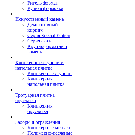
Ригель формат
Ручная формовка
Искусственный камень
Декоративный
кирпич
Серия Special Edition
Серия скала
Крупноформатный
камень
Клинкерные ступени и
напольная плитка
Клинкерные ступени
Клинкерная
напольная плитка
Тротуарная плитка,
брусчатка
Клинкерная
брусчатка
Заборы и ограждения
Клинкерные колпаки
Полимерно-песчаные