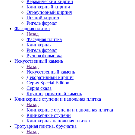
Керамический кирпич
Клинкерный кирпич
Огнеупорный кирпич
Печной кирпич
Ригель формат
Фасадная плитка
Назад
Фасадная плитка
Клинкерная
Ригель формат
Ручная формовка
Искусственный камень
Назад
Искусственный камень
Декоративный кирпич
Серия Special Edition
Серия скала
Крупноформатный камень
Клинкерные ступени и напольная плитка
Назад
Клинкерные ступени и напольная плитка
Клинкерные ступени
Клинкерная напольная плитка
Тротуарная плитка, брусчатка
Назад