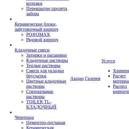
колпаки
Перекрытие пролета
забора
Керамические блоки,
забутовочный кирпич
PO®OMAX
Рядовой кирпич
Кладочные смеси
Затирки и расшивки
Кладочные растворы
Услуги
Теплые растворы
Смеси для укладки
Хранен
брусчатки
Расчет
Акции
Галерея
Цветные кладочные
материа
растворы
Распил
Специальные
кирпич
растворы
TOILER TL-
КЛАДОЧНЫЙ
Черепица
Цементно-песчаная
Керамическая