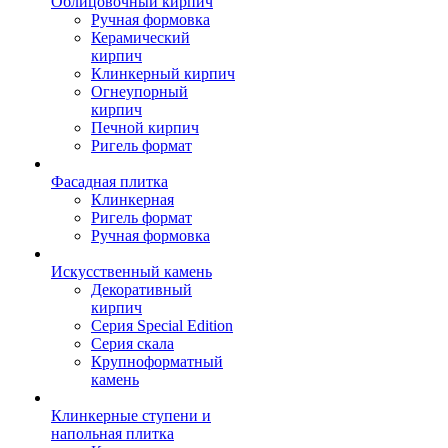
Облицовочный кирпич
Ручная формовка
Керамический
кирпич
Клинкерный кирпич
Огнеупорный
кирпич
Печной кирпич
Ригель формат
Фасадная плитка
Клинкерная
Ригель формат
Ручная формовка
Искусственный камень
Декоративный
кирпич
Серия Special Edition
Серия скала
Крупноформатный
камень
Клинкерные ступени и
напольная плитка