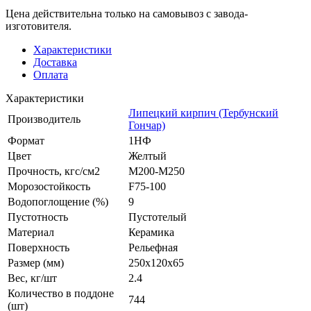
Цена действительна только на самовывоз с завода-
изготовителя.
Характеристики
Доставка
Оплата
Характеристики
Липецкий кирпич (Тербунский
Производитель
Гончар)
Формат
1НФ
Цвет
Желтый
Прочность, кгс/см2
M200-M250
Морозостойкость
F75-100
Водопоглощение (%)
9
Пустотность
Пустотелый
Материал
Керамика
Поверхность
Рельефная
Размер (мм)
250x120x65
Вес, кг/шт
2.4
Количество в поддоне
744
(шт)