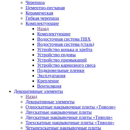
Черепица
Цементно-песчаная
Керамическая
Гибкая черепица
Комплектующие
Назад
Комплектующие
Водосточная система ПВХ
Водосточная система (сталь)
Устройство конька и хребта
Устройство ендовы
Устройство примыканий
Устройство карнизного свеса
Подкровельные пленки
Эксплуатация
Крепление
Вентиляция
Декоративные элементы
Назад
Декоративные элементы
Односкатные накрывочные плиты «Тиволи»
Двускатные накрывочные плиты
Двускатные накрывочные плиты «Тиволи»
Трехскатные накрывочные плиты «Тиволи»
Четырехскатные накрывочные плиты