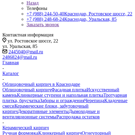
Назад
Телефоны
+7 (988) 244-50-40
Краснодар, Ростовское шоссе, 22
+7 (988) 248-68-24
Краснодар, Уральская, 85
Заказать звонок
Контактная информация
ул. Ростовское шоссе, 22
ул. Уральская, 85
2445040@mail.ru
2486824@mail.ru
Главная
-
Каталог
-
Облицовочный кирпич в Краснодаре
Облицовочный кирпич
Фасадная плитка
Искусственный
камень
Клинкерные ступени и напольная плитка
Тротуарная
плитка, брусчатка
Заборы и ограждения
Черепица
Кладочные
смеси
Керамические блоки, забутовочный
кирпич
Декоративные элементы
Дымоходные и
вентиляционные системы
Распродажа остатков
-
Керамический кирпич
Ручная формовка
Клинкерный кирпич
Огнеупорный