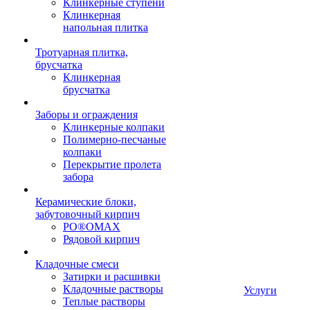
Клинкерные ступени
Клинкерная
напольная плитка
Тротуарная плитка,
брусчатка
Клинкерная
брусчатка
Заборы и ограждения
Клинкерные колпаки
Полимерно-песчаные
колпаки
Перекрытие пролета
забора
Керамические блоки,
забутовочный кирпич
PO®OMAX
Рядовой кирпич
Кладочные смеси
Затирки и расшивки
Кладочные растворы
Услуги
Теплые растворы