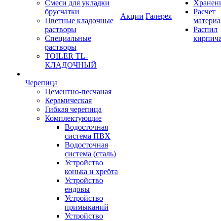
Смеси для укладки
Хранен
брусчатки
Расчет
Акции
Галерея
Цветные кладочные
материа
растворы
Распил
Специальные
кирпич
растворы
TOILER TL-
КЛАДОЧНЫЙ
Черепица
Цементно-песчаная
Керамическая
Гибкая черепица
Комплектующие
Водосточная
система ПВХ
Водосточная
система (сталь)
Устройство
конька и хребта
Устройство
ендовы
Устройство
примыканий
Устройство