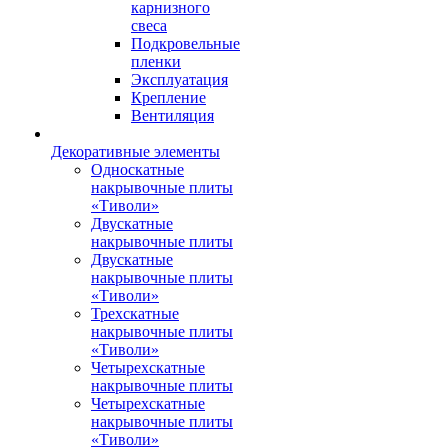
карнизного
свеса
Подкровельные
пленки
Эксплуатация
Крепление
Вентиляция
Декоративные элементы
Односкатные
накрывочные плиты
«Тиволи»
Двускатные
накрывочные плиты
Двускатные
накрывочные плиты
«Тиволи»
Трехскатные
накрывочные плиты
«Тиволи»
Четырехскатные
накрывочные плиты
Четырехскатные
накрывочные плиты
«Тиволи»