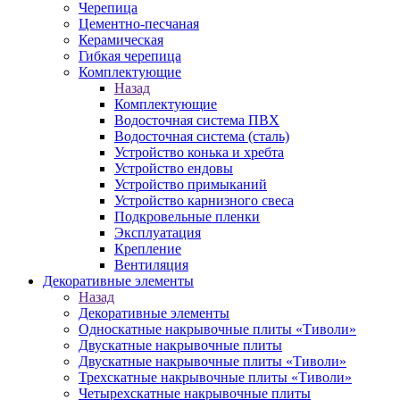
Черепица
Цементно-песчаная
Керамическая
Гибкая черепица
Комплектующие
Назад
Комплектующие
Водосточная система ПВХ
Водосточная система (сталь)
Устройство конька и хребта
Устройство ендовы
Устройство примыканий
Устройство карнизного свеса
Подкровельные пленки
Эксплуатация
Крепление
Вентиляция
Декоративные элементы
Назад
Декоративные элементы
Односкатные накрывочные плиты «Тиволи»
Двускатные накрывочные плиты
Двускатные накрывочные плиты «Тиволи»
Трехскатные накрывочные плиты «Тиволи»
Четырехскатные накрывочные плиты