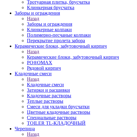
Тротуарная плитка, брусчатка
Клинкерная брусчатка
Заборы и ограждения
Назад
Заборы и ограждения
Клинкерные колпаки
Полимерно-песчаные колпаки
Перекрытие пролета забора
Керамические блоки, забутовочный кирпич
Назад
Керамические блоки, забутовочный кирпич
PO®OMAX
Рядовой кирпич
Кладочные смеси
Назад
Кладочные смеси
Затирки и расшивки
Кладочные растворы
Теплые растворы
Смеси для укладки брусчатки
Цветные кладочные растворы
Специальные растворы
TOILER TL-КЛАДОЧНЫЙ
Черепица
Назад