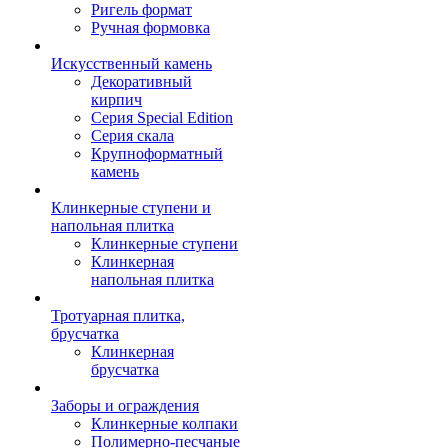
Ригель формат
Ручная формовка
Искусственный камень
Декоративный
кирпич
Серия Special Edition
Серия скала
Крупноформатный
камень
Клинкерные ступени и
напольная плитка
Клинкерные ступени
Клинкерная
напольная плитка
Тротуарная плитка,
брусчатка
Клинкерная
брусчатка
Заборы и ограждения
Клинкерные колпаки
Полимерно-песчаные