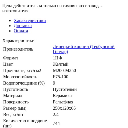
Цена действительна только на самовывоз с завода-
изготовителя.
Характеристики
Доставка
Оплата
Характеристики
Липецкий кирпич (Тербунский
Производитель
Гончар)
Формат
1НФ
Цвет
Желтый
Прочность, кгс/см2
M200-M250
Морозостойкость
F75-100
Водопоглощение (%)
9
Пустотность
Пустотелый
Материал
Керамика
Поверхность
Рельефная
Размер (мм)
250x120x65
Вес, кг/шт
2.4
Количество в поддоне
744
(шт)