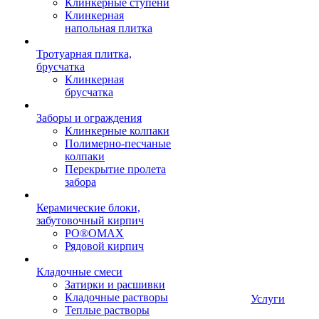
Клинкерные ступени
Клинкерная
напольная плитка
Тротуарная плитка,
брусчатка
Клинкерная
брусчатка
Заборы и ограждения
Клинкерные колпаки
Полимерно-песчаные
колпаки
Перекрытие пролета
забора
Керамические блоки,
забутовочный кирпич
PO®OMAX
Рядовой кирпич
Кладочные смеси
Затирки и расшивки
Кладочные растворы
Услуги
Теплые растворы