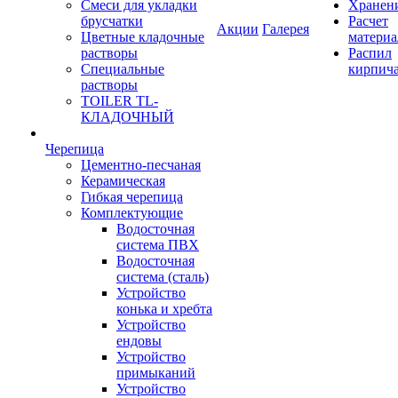
Смеси для укладки
Хранен
брусчатки
Расчет
Акции
Галерея
Цветные кладочные
материа
растворы
Распил
Специальные
кирпич
растворы
TOILER TL-
КЛАДОЧНЫЙ
Черепица
Цементно-песчаная
Керамическая
Гибкая черепица
Комплектующие
Водосточная
система ПВХ
Водосточная
система (сталь)
Устройство
конька и хребта
Устройство
ендовы
Устройство
примыканий
Устройство