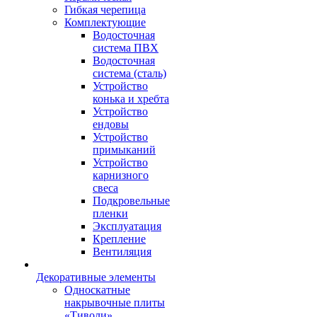
Гибкая черепица
Комплектующие
Водосточная
система ПВХ
Водосточная
система (сталь)
Устройство
конька и хребта
Устройство
ендовы
Устройство
примыканий
Устройство
карнизного
свеса
Подкровельные
пленки
Эксплуатация
Крепление
Вентиляция
Декоративные элементы
Односкатные
накрывочные плиты
«Тиволи»