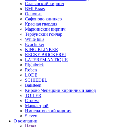
Славянский кирпич
BMI Braas
Основит
Сафоново клинкер
Красная гвардия
Маркинский кирпич
Тербунский гончар
White hills
Ecoclinker
KING KLINKER
RECKE BRICKEREI
LATEREM ANTIQUE
Rightbrick
Roben
LODE
SCHIEDEL
Baksteen
Кирово-Чепецкий кирпичный завод
TOILER
Строма
Маркастрой
Императорский кирпич
Sievert
О компании
Назад