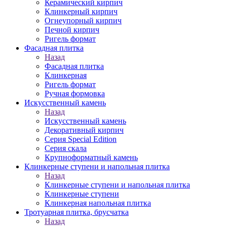
Керамический кирпич
Клинкерный кирпич
Огнеупорный кирпич
Печной кирпич
Ригель формат
Фасадная плитка
Назад
Фасадная плитка
Клинкерная
Ригель формат
Ручная формовка
Искусственный камень
Назад
Искусственный камень
Декоративный кирпич
Серия Special Edition
Серия скала
Крупноформатный камень
Клинкерные ступени и напольная плитка
Назад
Клинкерные ступени и напольная плитка
Клинкерные ступени
Клинкерная напольная плитка
Тротуарная плитка, брусчатка
Назад