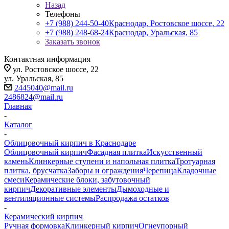
Назад
Телефоны
+7 (988) 244-50-40
Краснодар, Ростовское шоссе, 22
+7 (988) 248-68-24
Краснодар, Уральская, 85
Заказать звонок
Контактная информация
ул. Ростовское шоссе, 22
ул. Уральская, 85
2445040@mail.ru
2486824@mail.ru
Главная
-
Каталог
-
Облицовочный кирпич в Краснодаре
Облицовочный кирпич
Фасадная плитка
Искусственный
камень
Клинкерные ступени и напольная плитка
Тротуарная
плитка, брусчатка
Заборы и ограждения
Черепица
Кладочные
смеси
Керамические блоки, забутовочный
кирпич
Декоративные элементы
Дымоходные и
вентиляционные системы
Распродажа остатков
-
Керамический кирпич
Ручная формовка
Клинкерный кирпич
Огнеупорный