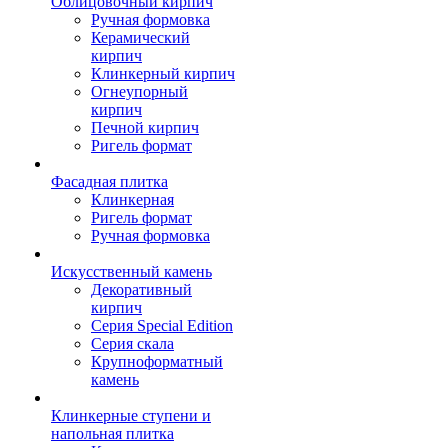
Облицовочный кирпич
Ручная формовка
Керамический
кирпич
Клинкерный кирпич
Огнеупорный
кирпич
Печной кирпич
Ригель формат
Фасадная плитка
Клинкерная
Ригель формат
Ручная формовка
Искусственный камень
Декоративный
кирпич
Серия Special Edition
Серия скала
Крупноформатный
камень
Клинкерные ступени и
напольная плитка