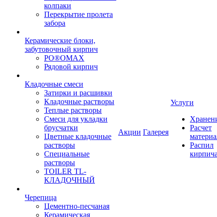
колпаки
Перекрытие пролета
забора
Керамические блоки,
забутовочный кирпич
PO®OMAX
Рядовой кирпич
Кладочные смеси
Затирки и расшивки
Кладочные растворы
Услуги
Теплые растворы
Смеси для укладки
Хранен
брусчатки
Расчет
Акции
Галерея
Цветные кладочные
материа
растворы
Распил
Специальные
кирпич
растворы
TOILER TL-
КЛАДОЧНЫЙ
Черепица
Цементно-песчаная
Керамическая