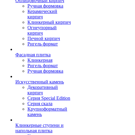
Облицовочный кирпич
Ручная формовка
Керамический
кирпич
Клинкерный кирпич
Огнеупорный
кирпич
Печной кирпич
Ригель формат
Фасадная плитка
Клинкерная
Ригель формат
Ручная формовка
Искусственный камень
Декоративный
кирпич
Серия Special Edition
Серия скала
Крупноформатный
камень
Клинкерные ступени и
напольная плитка