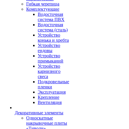
Гибкая черепица
Комплектующие
Водосточная
система ПВХ
Водосточная
система (сталь)
Устройство
конька и хребта
Устройство
ендовы
Устройство
примыканий
Устройство
карнизного
свеса
Подкровельные
пленки
Эксплуатация
Крепление
Вентиляция
Декоративные элементы
Односкатные
накрывочные плиты
«Тиволи»