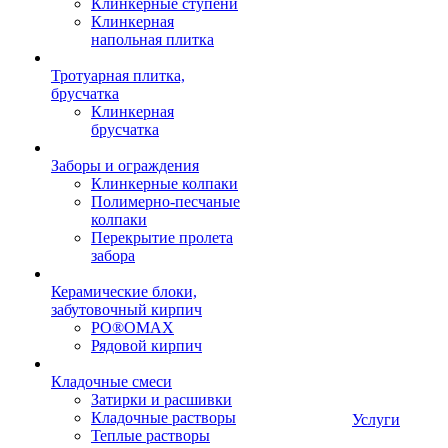
Клинкерные ступени
Клинкерная
напольная плитка
Тротуарная плитка,
брусчатка
Клинкерная
брусчатка
Заборы и ограждения
Клинкерные колпаки
Полимерно-песчаные
колпаки
Перекрытие пролета
забора
Керамические блоки,
забутовочный кирпич
PO®OMAX
Рядовой кирпич
Кладочные смеси
Затирки и расшивки
Кладочные растворы
Услуги
Теплые растворы