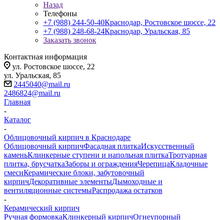
Назад
Телефоны
+7 (988) 244-50-40
Краснодар, Ростовское шоссе, 22
+7 (988) 248-68-24
Краснодар, Уральская, 85
Заказать звонок
Контактная информация
ул. Ростовское шоссе, 22
ул. Уральская, 85
2445040@mail.ru
2486824@mail.ru
Главная
-
Каталог
-
Облицовочный кирпич в Краснодаре
Облицовочный кирпич
Фасадная плитка
Искусственный
камень
Клинкерные ступени и напольная плитка
Тротуарная
плитка, брусчатка
Заборы и ограждения
Черепица
Кладочные
смеси
Керамические блоки, забутовочный
кирпич
Декоративные элементы
Дымоходные и
вентиляционные системы
Распродажа остатков
-
Керамический кирпич
Ручная формовка
Клинкерный кирпич
Огнеупорный