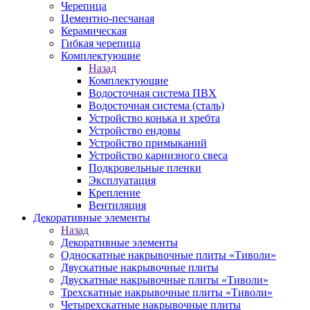
Черепица
Цементно-песчаная
Керамическая
Гибкая черепица
Комплектующие
Назад
Комплектующие
Водосточная система ПВХ
Водосточная система (сталь)
Устройство конька и хребта
Устройство ендовы
Устройство примыканий
Устройство карнизного свеса
Подкровельные пленки
Эксплуатация
Крепление
Вентиляция
Декоративные элементы
Назад
Декоративные элементы
Односкатные накрывочные плиты «Тиволи»
Двускатные накрывочные плиты
Двускатные накрывочные плиты «Тиволи»
Трехскатные накрывочные плиты «Тиволи»
Четырехскатные накрывочные плиты