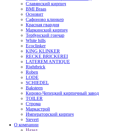
Славянский кирпич
BMI Braas
Основит
Сафоново клинкер
Красная гвардия
Маркинский кирпич
Тербунский гончар
White hills
Ecoclinker
KING KLINKER
RECKE BRICKEREI
LATEREM ANTIQUE
Rightbrick
Roben
LODE
SCHIEDEL
Baksteen
Кирово-Чепецкий кирпичный завод
TOILER
Строма
Маркастрой
Императорский кирпич
Sievert
О компании
Назад