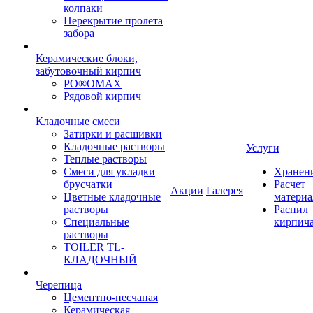
колпаки
Перекрытие пролета
забора
Керамические блоки,
забутовочный кирпич
PO®OMAX
Рядовой кирпич
Кладочные смеси
Затирки и расшивки
Кладочные растворы
Услуги
Теплые растворы
Смеси для укладки
Хранен
брусчатки
Расчет
Акции
Галерея
Цветные кладочные
материа
растворы
Распил
Специальные
кирпич
растворы
TOILER TL-
КЛАДОЧНЫЙ
Черепица
Цементно-песчаная
Керамическая