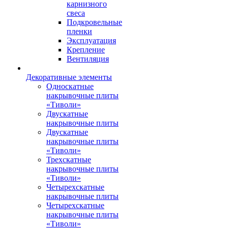
карнизного
свеса
Подкровельные
пленки
Эксплуатация
Крепление
Вентиляция
Декоративные элементы
Односкатные
накрывочные плиты
«Тиволи»
Двускатные
накрывочные плиты
Двускатные
накрывочные плиты
«Тиволи»
Трехскатные
накрывочные плиты
«Тиволи»
Четырехскатные
накрывочные плиты
Четырехскатные
накрывочные плиты
«Тиволи»