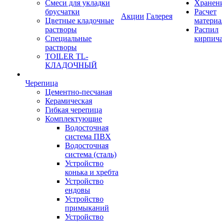
Смеси для укладки
Хранен
брусчатки
Расчет
Акции
Галерея
Цветные кладочные
материа
растворы
Распил
Специальные
кирпич
растворы
TOILER TL-
КЛАДОЧНЫЙ
Черепица
Цементно-песчаная
Керамическая
Гибкая черепица
Комплектующие
Водосточная
система ПВХ
Водосточная
система (сталь)
Устройство
конька и хребта
Устройство
ендовы
Устройство
примыканий
Устройство