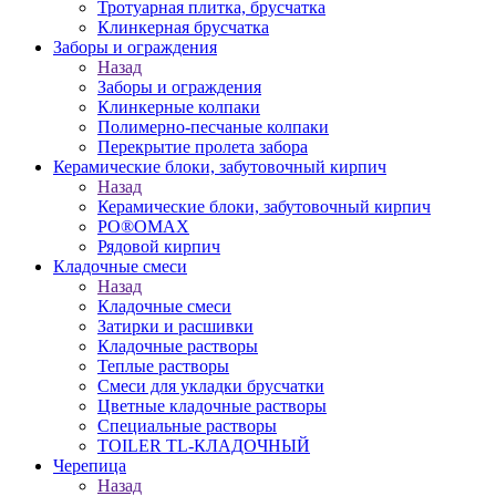
Тротуарная плитка, брусчатка
Клинкерная брусчатка
Заборы и ограждения
Назад
Заборы и ограждения
Клинкерные колпаки
Полимерно-песчаные колпаки
Перекрытие пролета забора
Керамические блоки, забутовочный кирпич
Назад
Керамические блоки, забутовочный кирпич
PO®OMAX
Рядовой кирпич
Кладочные смеси
Назад
Кладочные смеси
Затирки и расшивки
Кладочные растворы
Теплые растворы
Смеси для укладки брусчатки
Цветные кладочные растворы
Специальные растворы
TOILER TL-КЛАДОЧНЫЙ
Черепица
Назад