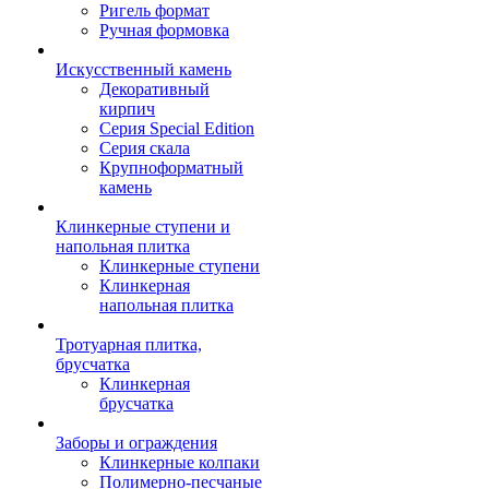
Ригель формат
Ручная формовка
Искусственный камень
Декоративный
кирпич
Серия Special Edition
Серия скала
Крупноформатный
камень
Клинкерные ступени и
напольная плитка
Клинкерные ступени
Клинкерная
напольная плитка
Тротуарная плитка,
брусчатка
Клинкерная
брусчатка
Заборы и ограждения
Клинкерные колпаки
Полимерно-песчаные