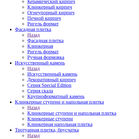
Керамический кирпич
Клинкерный кирпич
Огнеупорный кирпич
Печной кирпич
Ригель формат
Фасадная плитка
Назад
Фасадная плитка
Клинкерная
Ригель формат
Ручная формовка
Искусственный камень
Назад
Искусственный камень
Декоративный кирпич
Серия Special Edition
Серия скала
Крупноформатный камень
Клинкерные ступени и напольная плитка
Назад
Клинкерные ступени и напольная плитка
Клинкерные ступени
Клинкерная напольная плитка
Тротуарная плитка, брусчатка
Назад