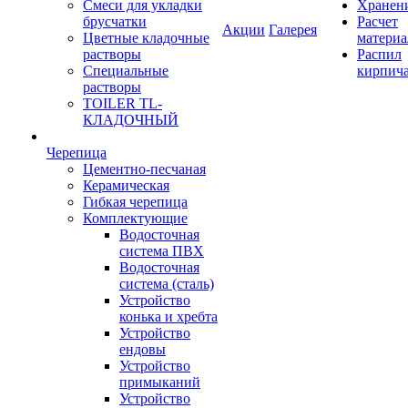
Смеси для укладки
Хранен
брусчатки
Расчет
Акции
Галерея
Цветные кладочные
материа
растворы
Распил
Специальные
кирпич
растворы
TOILER TL-
КЛАДОЧНЫЙ
Черепица
Цементно-песчаная
Керамическая
Гибкая черепица
Комплектующие
Водосточная
система ПВХ
Водосточная
система (сталь)
Устройство
конька и хребта
Устройство
ендовы
Устройство
примыканий
Устройство