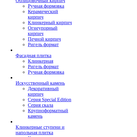
Облицовочный кирпич
Ручная формовка
Керамический
кирпич
Клинкерный кирпич
Огнеупорный
кирпич
Печной кирпич
Ригель формат
Фасадная плитка
Клинкерная
Ригель формат
Ручная формовка
Искусственный камень
Декоративный
кирпич
Серия Special Edition
Серия скала
Крупноформатный
камень
Клинкерные ступени и
напольная плитка