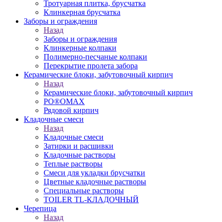
Тротуарная плитка, брусчатка
Клинкерная брусчатка
Заборы и ограждения
Назад
Заборы и ограждения
Клинкерные колпаки
Полимерно-песчаные колпаки
Перекрытие пролета забора
Керамические блоки, забутовочный кирпич
Назад
Керамические блоки, забутовочный кирпич
PO®OMAX
Рядовой кирпич
Кладочные смеси
Назад
Кладочные смеси
Затирки и расшивки
Кладочные растворы
Теплые растворы
Смеси для укладки брусчатки
Цветные кладочные растворы
Специальные растворы
TOILER TL-КЛАДОЧНЫЙ
Черепица
Назад