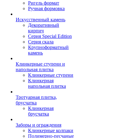
Ригель формат
Ручная формовка
Искусственный камень
Декоративный
кирпич
Серия Special Edition
Серия скала
Крупноформатный
камень
Клинкерные ступени и
напольная плитка
Клинкерные ступени
Клинкерная
напольная плитка
Тротуарная плитка,
брусчатка
Клинкерная
брусчатка
Заборы и ограждения
Клинкерные колпаки
Полимерно-песчаные