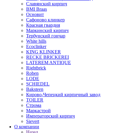
Славянский кирпич
BMI Braas
Основит
Сафоново клинкер
Красная гвардия
Маркинский кирпич
Тербунский гончар
White hills
Ecoclinker
KING KLINKER
RECKE BRICKEREI
LATEREM ANTIQUE
Rightbrick
Roben
LODE
SCHIEDEL
Baksteen
Кирово-Чепецкий кирпичный завод
TOILER
Строма
Маркастрой
Императорский кирпич
Sievert
О компании
Назад