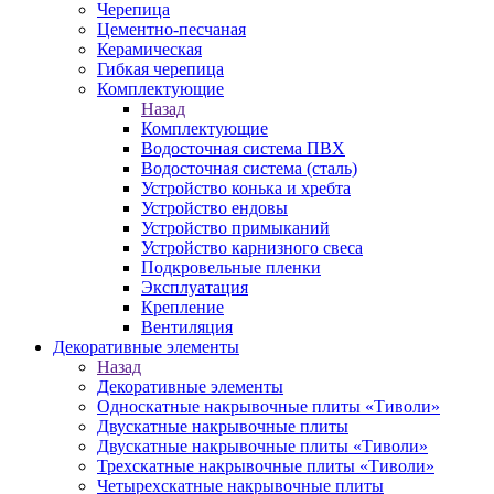
Черепица
Цементно-песчаная
Керамическая
Гибкая черепица
Комплектующие
Назад
Комплектующие
Водосточная система ПВХ
Водосточная система (сталь)
Устройство конька и хребта
Устройство ендовы
Устройство примыканий
Устройство карнизного свеса
Подкровельные пленки
Эксплуатация
Крепление
Вентиляция
Декоративные элементы
Назад
Декоративные элементы
Односкатные накрывочные плиты «Тиволи»
Двускатные накрывочные плиты
Двускатные накрывочные плиты «Тиволи»
Трехскатные накрывочные плиты «Тиволи»
Четырехскатные накрывочные плиты