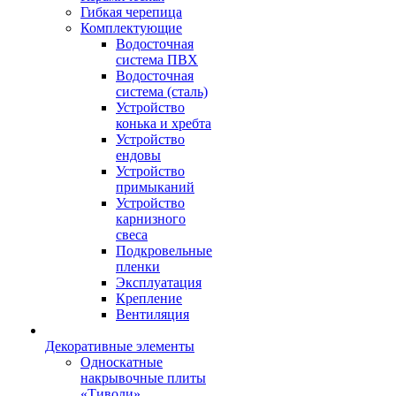
Гибкая черепица
Комплектующие
Водосточная
система ПВХ
Водосточная
система (сталь)
Устройство
конька и хребта
Устройство
ендовы
Устройство
примыканий
Устройство
карнизного
свеса
Подкровельные
пленки
Эксплуатация
Крепление
Вентиляция
Декоративные элементы
Односкатные
накрывочные плиты
«Тиволи»