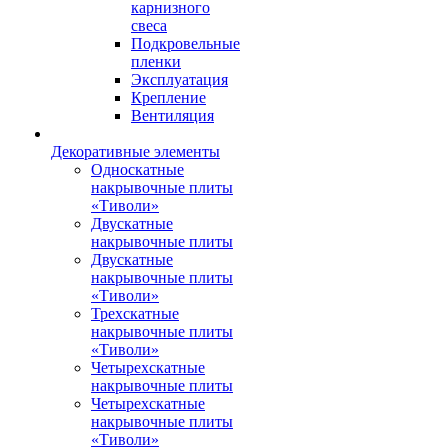
карнизного
свеса
Подкровельные
пленки
Эксплуатация
Крепление
Вентиляция
Декоративные элементы
Односкатные
накрывочные плиты
«Тиволи»
Двускатные
накрывочные плиты
Двускатные
накрывочные плиты
«Тиволи»
Трехскатные
накрывочные плиты
«Тиволи»
Четырехскатные
накрывочные плиты
Четырехскатные
накрывочные плиты
«Тиволи»