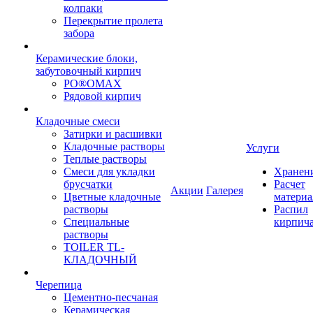
колпаки
Перекрытие пролета
забора
Керамические блоки,
забутовочный кирпич
PO®OMAX
Рядовой кирпич
Кладочные смеси
Затирки и расшивки
Кладочные растворы
Услуги
Теплые растворы
Смеси для укладки
Хранен
брусчатки
Расчет
Акции
Галерея
Цветные кладочные
материа
растворы
Распил
Специальные
кирпич
растворы
TOILER TL-
КЛАДОЧНЫЙ
Черепица
Цементно-песчаная
Керамическая