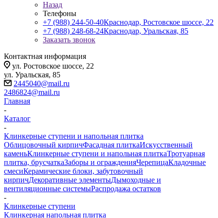
Назад
Телефоны
+7 (988) 244-50-40
Краснодар, Ростовское шоссе, 22
+7 (988) 248-68-24
Краснодар, Уральская, 85
Заказать звонок
Контактная информация
ул. Ростовское шоссе, 22
ул. Уральская, 85
2445040@mail.ru
2486824@mail.ru
Главная
-
Каталог
-
Клинкерные ступени и напольная плитка
Облицовочный кирпич
Фасадная плитка
Искусственный
камень
Клинкерные ступени и напольная плитка
Тротуарная
плитка, брусчатка
Заборы и ограждения
Черепица
Кладочные
смеси
Керамические блоки, забутовочный
кирпич
Декоративные элементы
Дымоходные и
вентиляционные системы
Распродажа остатков
-
Клинкерные ступени
Клинкерная напольная плитка