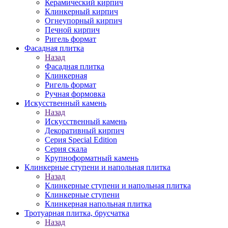
Керамический кирпич
Клинкерный кирпич
Огнеупорный кирпич
Печной кирпич
Ригель формат
Фасадная плитка
Назад
Фасадная плитка
Клинкерная
Ригель формат
Ручная формовка
Искусственный камень
Назад
Искусственный камень
Декоративный кирпич
Серия Special Edition
Серия скала
Крупноформатный камень
Клинкерные ступени и напольная плитка
Назад
Клинкерные ступени и напольная плитка
Клинкерные ступени
Клинкерная напольная плитка
Тротуарная плитка, брусчатка
Назад