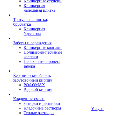
Клинкерные ступени
Клинкерная
напольная плитка
Тротуарная плитка,
брусчатка
Клинкерная
брусчатка
Заборы и ограждения
Клинкерные колпаки
Полимерно-песчаные
колпаки
Перекрытие пролета
забора
Керамические блоки,
забутовочный кирпич
PO®OMAX
Рядовой кирпич
Кладочные смеси
Затирки и расшивки
Кладочные растворы
Услуги
Теплые растворы