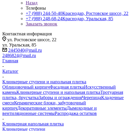
Назад
Телефоны
+7 (988) 244-50-40
Краснодар, Ростовское шоссе, 22
+7 (988) 248-68-24
Краснодар, Уральская, 85
Заказать звонок
Контактная информация
ул. Ростовское шоссе, 22
ул. Уральская, 85
2445040@mail.ru
2486824@mail.ru
Главная
-
Каталог
-
Клинкерные ступени и напольная плитка
Облицовочный кирпич
Фасадная плитка
Искусственный
камень
Клинкерные ступени и напольная плитка
Тротуарная
плитка, брусчатка
Заборы и ограждения
Черепица
Кладочные
смеси
Керамические блоки, забутовочный
кирпич
Декоративные элементы
Дымоходные и
вентиляционные системы
Распродажа остатков
-
Клинкерная напольная плитка
Клинкерные ступени