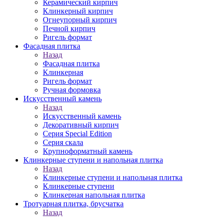
Керамический кирпич
Клинкерный кирпич
Огнеупорный кирпич
Печной кирпич
Ригель формат
Фасадная плитка
Назад
Фасадная плитка
Клинкерная
Ригель формат
Ручная формовка
Искусственный камень
Назад
Искусственный камень
Декоративный кирпич
Серия Special Edition
Серия скала
Крупноформатный камень
Клинкерные ступени и напольная плитка
Назад
Клинкерные ступени и напольная плитка
Клинкерные ступени
Клинкерная напольная плитка
Тротуарная плитка, брусчатка
Назад