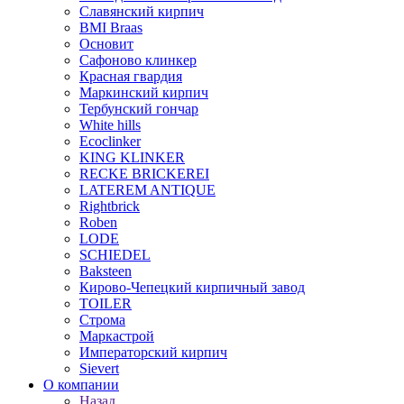
Славянский кирпич
BMI Braas
Основит
Сафоново клинкер
Красная гвардия
Маркинский кирпич
Тербунский гончар
White hills
Ecoclinker
KING KLINKER
RECKE BRICKEREI
LATEREM ANTIQUE
Rightbrick
Roben
LODE
SCHIEDEL
Baksteen
Кирово-Чепецкий кирпичный завод
TOILER
Строма
Маркастрой
Императорский кирпич
Sievert
О компании
Назад