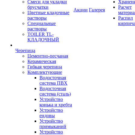
Смеси для укладки
Хранен
брусчатки
Расчет
Акции
Галерея
Цветные кладочные
материа
растворы
Распил
Специальные
кирпич
растворы
TOILER TL-
КЛАДОЧНЫЙ
Черепица
Цементно-песчаная
Керамическая
Гибкая черепица
Комплектующие
Водосточная
система ПВХ
Водосточная
система (сталь)
Устройство
конька и хребта
Устройство
ендовы
Устройство
примыканий
Устройство