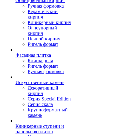
Облицовочный кирпич
Ручная формовка
Керамический
кирпич
Клинкерный кирпич
Огнеупорный
кирпич
Печной кирпич
Ригель формат
Фасадная плитка
Клинкерная
Ригель формат
Ручная формовка
Искусственный камень
Декоративный
кирпич
Серия Special Edition
Серия скала
Крупноформатный
камень
Клинкерные ступени и
напольная плитка