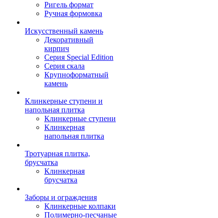
Ригель формат
Ручная формовка
Искусственный камень
Декоративный
кирпич
Серия Special Edition
Серия скала
Крупноформатный
камень
Клинкерные ступени и
напольная плитка
Клинкерные ступени
Клинкерная
напольная плитка
Тротуарная плитка,
брусчатка
Клинкерная
брусчатка
Заборы и ограждения
Клинкерные колпаки
Полимерно-песчаные