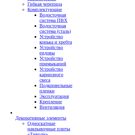
Гибкая черепица
Комплектующие
Водосточная
система ПВХ
Водосточная
система (сталь)
Устройство
конька и хребта
Устройство
ендовы
Устройство
примыканий
Устройство
карнизного
свеса
Подкровельные
пленки
Эксплуатация
Крепление
Вентиляция
Декоративные элементы
Односкатные
накрывочные плиты
«Тиволи»