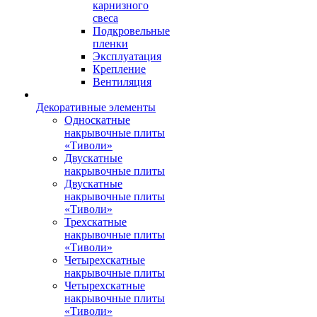
карнизного
свеса
Подкровельные
пленки
Эксплуатация
Крепление
Вентиляция
Декоративные элементы
Односкатные
накрывочные плиты
«Тиволи»
Двускатные
накрывочные плиты
Двускатные
накрывочные плиты
«Тиволи»
Трехскатные
накрывочные плиты
«Тиволи»
Четырехскатные
накрывочные плиты
Четырехскатные
накрывочные плиты
«Тиволи»