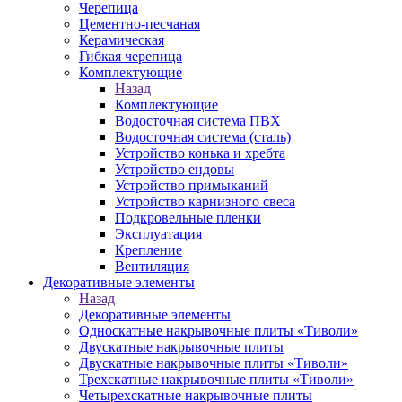
Черепица
Цементно-песчаная
Керамическая
Гибкая черепица
Комплектующие
Назад
Комплектующие
Водосточная система ПВХ
Водосточная система (сталь)
Устройство конька и хребта
Устройство ендовы
Устройство примыканий
Устройство карнизного свеса
Подкровельные пленки
Эксплуатация
Крепление
Вентиляция
Декоративные элементы
Назад
Декоративные элементы
Односкатные накрывочные плиты «Тиволи»
Двускатные накрывочные плиты
Двускатные накрывочные плиты «Тиволи»
Трехскатные накрывочные плиты «Тиволи»
Четырехскатные накрывочные плиты