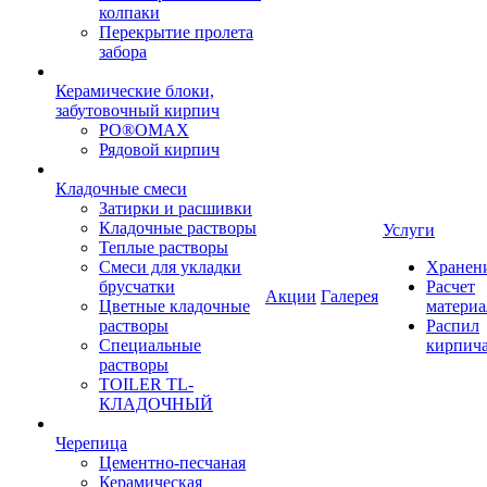
колпаки
Перекрытие пролета
забора
Керамические блоки,
забутовочный кирпич
PO®OMAX
Рядовой кирпич
Кладочные смеси
Затирки и расшивки
Кладочные растворы
Услуги
Теплые растворы
Смеси для укладки
Хранен
брусчатки
Расчет
Акции
Галерея
Цветные кладочные
материа
растворы
Распил
Специальные
кирпич
растворы
TOILER TL-
КЛАДОЧНЫЙ
Черепица
Цементно-песчаная
Керамическая