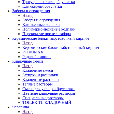
Тротуарная плитка, брусчатка
Клинкерная брусчатка
Заборы и ограждения
Назад
Заборы и ограждения
Клинкерные колпаки
Полимерно-песчаные колпаки
Перекрытие пролета забора
Керамические блоки, забутовочный кирпич
Назад
Керамические блоки, забутовочный кирпич
PO®OMAX
Рядовой кирпич
Кладочные смеси
Назад
Кладочные смеси
Затирки и расшивки
Кладочные растворы
Теплые растворы
Смеси для укладки брусчатки
Цветные кладочные растворы
Специальные растворы
TOILER TL-КЛАДОЧНЫЙ
Черепица
Назад