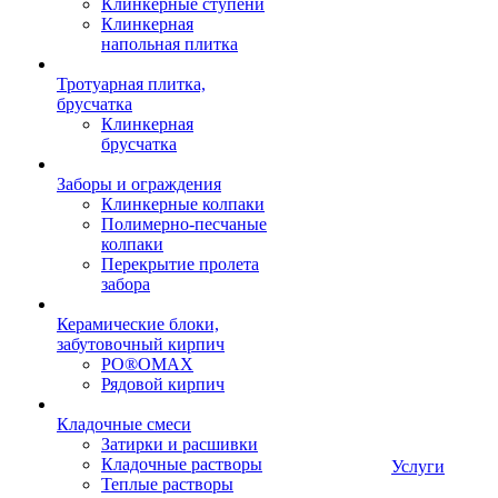
Клинкерные ступени
Клинкерная
напольная плитка
Тротуарная плитка,
брусчатка
Клинкерная
брусчатка
Заборы и ограждения
Клинкерные колпаки
Полимерно-песчаные
колпаки
Перекрытие пролета
забора
Керамические блоки,
забутовочный кирпич
PO®OMAX
Рядовой кирпич
Кладочные смеси
Затирки и расшивки
Кладочные растворы
Услуги
Теплые растворы