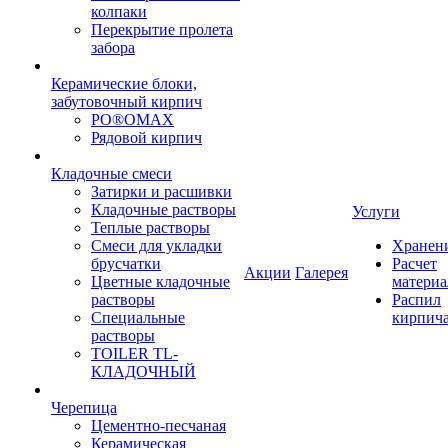
колпаки
Перекрытие пролета
забора
Керамические блоки,
забутовочный кирпич
PO®OMAX
Рядовой кирпич
Кладочные смеси
Затирки и расшивки
Кладочные растворы
Услуги
Теплые растворы
Смеси для укладки
Хранен
брусчатки
Расчет
Акции
Галерея
Цветные кладочные
материа
растворы
Распил
Специальные
кирпич
растворы
TOILER TL-
КЛАДОЧНЫЙ
Черепица
Цементно-песчаная
Керамическая