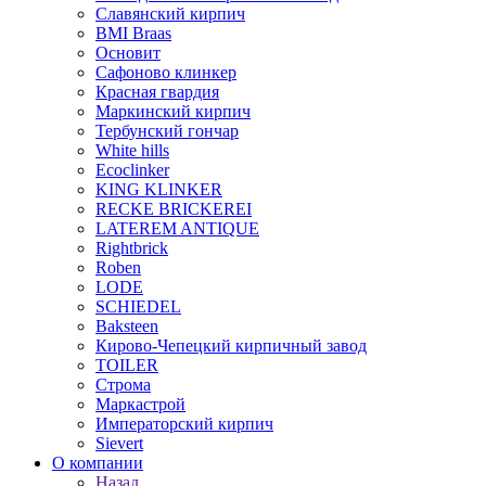
Славянский кирпич
BMI Braas
Основит
Сафоново клинкер
Красная гвардия
Маркинский кирпич
Тербунский гончар
White hills
Ecoclinker
KING KLINKER
RECKE BRICKEREI
LATEREM ANTIQUE
Rightbrick
Roben
LODE
SCHIEDEL
Baksteen
Кирово-Чепецкий кирпичный завод
TOILER
Строма
Маркастрой
Императорский кирпич
Sievert
О компании
Назад