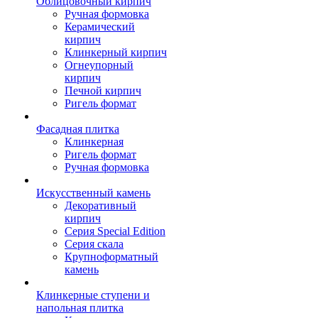
Облицовочный кирпич
Ручная формовка
Керамический
кирпич
Клинкерный кирпич
Огнеупорный
кирпич
Печной кирпич
Ригель формат
Фасадная плитка
Клинкерная
Ригель формат
Ручная формовка
Искусственный камень
Декоративный
кирпич
Серия Special Edition
Серия скала
Крупноформатный
камень
Клинкерные ступени и
напольная плитка