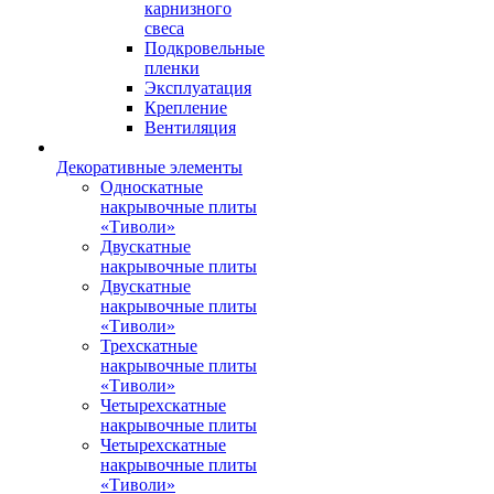
карнизного
свеса
Подкровельные
пленки
Эксплуатация
Крепление
Вентиляция
Декоративные элементы
Односкатные
накрывочные плиты
«Тиволи»
Двускатные
накрывочные плиты
Двускатные
накрывочные плиты
«Тиволи»
Трехскатные
накрывочные плиты
«Тиволи»
Четырехскатные
накрывочные плиты
Четырехскатные
накрывочные плиты
«Тиволи»