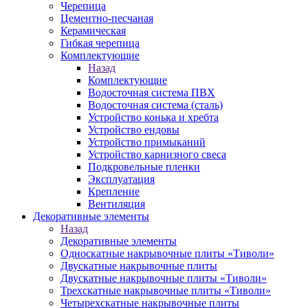
Черепица
Цементно-песчаная
Керамическая
Гибкая черепица
Комплектующие
Назад
Комплектующие
Водосточная система ПВХ
Водосточная система (сталь)
Устройство конька и хребта
Устройство ендовы
Устройство примыканий
Устройство карнизного свеса
Подкровельные пленки
Эксплуатация
Крепление
Вентиляция
Декоративные элементы
Назад
Декоративные элементы
Односкатные накрывочные плиты «Тиволи»
Двускатные накрывочные плиты
Двускатные накрывочные плиты «Тиволи»
Трехскатные накрывочные плиты «Тиволи»
Четырехскатные накрывочные плиты