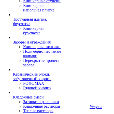
Клинкерные ступени
Клинкерная
напольная плитка
Тротуарная плитка,
брусчатка
Клинкерная
брусчатка
Заборы и ограждения
Клинкерные колпаки
Полимерно-песчаные
колпаки
Перекрытие пролета
забора
Керамические блоки,
забутовочный кирпич
PO®OMAX
Рядовой кирпич
Кладочные смеси
Затирки и расшивки
Кладочные растворы
Услуги
Теплые растворы