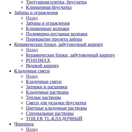
Тротуарная плитка, брусчатка
Клинкерная брусчатка
Заборы и ограждения
Назад
Заборы и ограждения
Клинкерные колпаки
Полимерно-песчаные колпаки
Перекрытие пролета забора
Керамические блоки, забутовочный кирпич
Назад
Керамические блоки, забутовочный кирпич
PO®OMAX
Рядовой кирпич
Кладочные смеси
Назад
Кладочные смеси
Затирки и расшивки
Кладочные растворы
Теплые растворы
Смеси для укладки брусчатки
Цветные кладочные растворы
Специальные растворы
TOILER TL-КЛАДОЧНЫЙ
Черепица
Назад