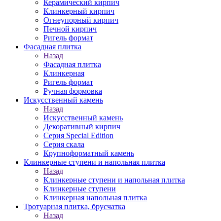
Керамический кирпич
Клинкерный кирпич
Огнеупорный кирпич
Печной кирпич
Ригель формат
Фасадная плитка
Назад
Фасадная плитка
Клинкерная
Ригель формат
Ручная формовка
Искусственный камень
Назад
Искусственный камень
Декоративный кирпич
Серия Special Edition
Серия скала
Крупноформатный камень
Клинкерные ступени и напольная плитка
Назад
Клинкерные ступени и напольная плитка
Клинкерные ступени
Клинкерная напольная плитка
Тротуарная плитка, брусчатка
Назад