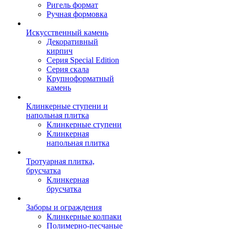
Ригель формат
Ручная формовка
Искусственный камень
Декоративный
кирпич
Серия Special Edition
Серия скала
Крупноформатный
камень
Клинкерные ступени и
напольная плитка
Клинкерные ступени
Клинкерная
напольная плитка
Тротуарная плитка,
брусчатка
Клинкерная
брусчатка
Заборы и ограждения
Клинкерные колпаки
Полимерно-песчаные