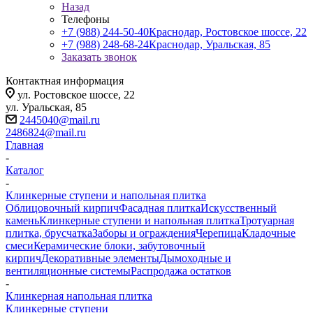
Назад
Телефоны
+7 (988) 244-50-40
Краснодар, Ростовское шоссе, 22
+7 (988) 248-68-24
Краснодар, Уральская, 85
Заказать звонок
Контактная информация
ул. Ростовское шоссе, 22
ул. Уральская, 85
2445040@mail.ru
2486824@mail.ru
Главная
-
Каталог
-
Клинкерные ступени и напольная плитка
Облицовочный кирпич
Фасадная плитка
Искусственный
камень
Клинкерные ступени и напольная плитка
Тротуарная
плитка, брусчатка
Заборы и ограждения
Черепица
Кладочные
смеси
Керамические блоки, забутовочный
кирпич
Декоративные элементы
Дымоходные и
вентиляционные системы
Распродажа остатков
-
Клинкерная напольная плитка
Клинкерные ступени