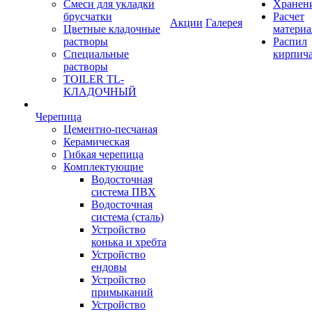
Смеси для укладки
Хранен
брусчатки
Расчет
Акции
Галерея
Цветные кладочные
материа
растворы
Распил
Специальные
кирпич
растворы
TOILER TL-
КЛАДОЧНЫЙ
Черепица
Цементно-песчаная
Керамическая
Гибкая черепица
Комплектующие
Водосточная
система ПВХ
Водосточная
система (сталь)
Устройство
конька и хребта
Устройство
ендовы
Устройство
примыканий
Устройство