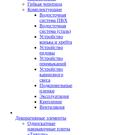
Гибкая черепица
Комплектующие
Водосточная
система ПВХ
Водосточная
система (сталь)
Устройство
конька и хребта
Устройство
ендовы
Устройство
примыканий
Устройство
карнизного
свеса
Подкровельные
пленки
Эксплуатация
Крепление
Вентиляция
Декоративные элементы
Односкатные
накрывочные плиты
«Тиволи»