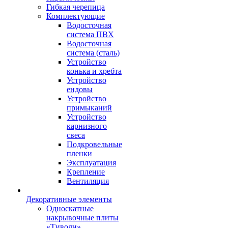
Гибкая черепица
Комплектующие
Водосточная
система ПВХ
Водосточная
система (сталь)
Устройство
конька и хребта
Устройство
ендовы
Устройство
примыканий
Устройство
карнизного
свеса
Подкровельные
пленки
Эксплуатация
Крепление
Вентиляция
Декоративные элементы
Односкатные
накрывочные плиты
«Тиволи»