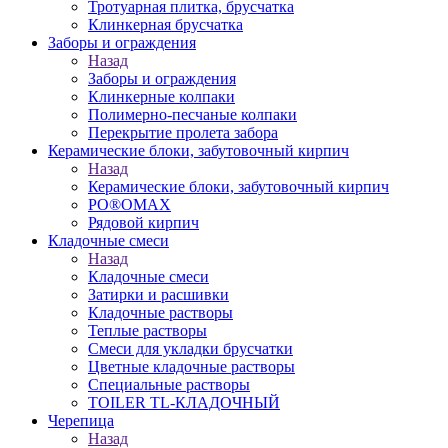
Тротуарная плитка, брусчатка
Клинкерная брусчатка
Заборы и ограждения
Назад
Заборы и ограждения
Клинкерные колпаки
Полимерно-песчаные колпаки
Перекрытие пролета забора
Керамические блоки, забутовочный кирпич
Назад
Керамические блоки, забутовочный кирпич
PO®OMAX
Рядовой кирпич
Кладочные смеси
Назад
Кладочные смеси
Затирки и расшивки
Кладочные растворы
Теплые растворы
Смеси для укладки брусчатки
Цветные кладочные растворы
Специальные растворы
TOILER TL-КЛАДОЧНЫЙ
Черепица
Назад