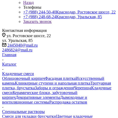
Назад
Телефоны
+7 (988) 244-50-40
Краснодар, Ростовское шоссе, 22
+7 (988) 248-68-24
Краснодар, Уральская, 85
Заказать звонок
Контактная информация
ул. Ростовское шоссе, 22
ул. Уральская, 85
2445040@mail.ru
2486824@mail.ru
Главная
-
Каталог
-
Кладочные смеси
Облицовочный кирпич
Фасадная плитка
Искусственный
камень
Клинкерные ступени и напольная плитка
Тротуарная
плитка, брусчатка
Заборы и ограждения
Черепица
Кладочные
смеси
Керамические блоки, забутовочный
кирпич
Декоративные элементы
Дымоходные и
вентиляционные системы
Распродажа остатков
-
Специальные растворы
Смеси для укладки брусчатки
Цветные кладочные