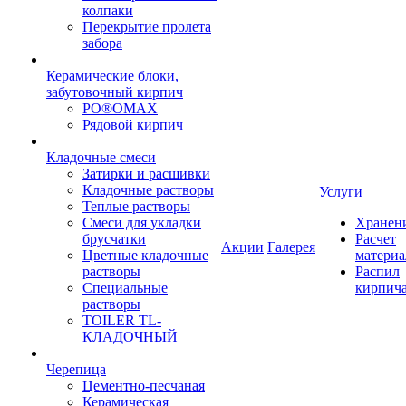
колпаки
Перекрытие пролета
забора
Керамические блоки,
забутовочный кирпич
PO®OMAX
Рядовой кирпич
Кладочные смеси
Затирки и расшивки
Кладочные растворы
Услуги
Теплые растворы
Смеси для укладки
Хранен
брусчатки
Расчет
Акции
Галерея
Цветные кладочные
материа
растворы
Распил
Специальные
кирпич
растворы
TOILER TL-
КЛАДОЧНЫЙ
Черепица
Цементно-песчаная
Керамическая