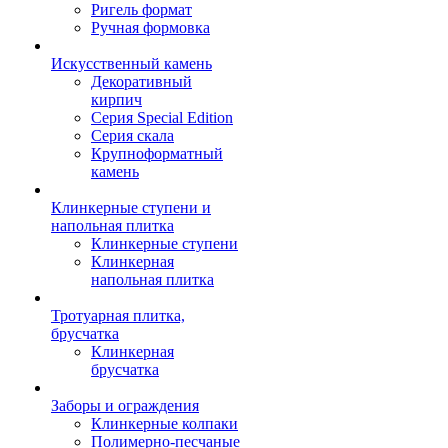
Ригель формат
Ручная формовка
Искусственный камень
Декоративный
кирпич
Серия Special Edition
Серия скала
Крупноформатный
камень
Клинкерные ступени и
напольная плитка
Клинкерные ступени
Клинкерная
напольная плитка
Тротуарная плитка,
брусчатка
Клинкерная
брусчатка
Заборы и ограждения
Клинкерные колпаки
Полимерно-песчаные