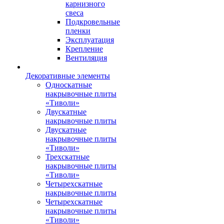
карнизного
свеса
Подкровельные
пленки
Эксплуатация
Крепление
Вентиляция
Декоративные элементы
Односкатные
накрывочные плиты
«Тиволи»
Двускатные
накрывочные плиты
Двускатные
накрывочные плиты
«Тиволи»
Трехскатные
накрывочные плиты
«Тиволи»
Четырехскатные
накрывочные плиты
Четырехскатные
накрывочные плиты
«Тиволи»