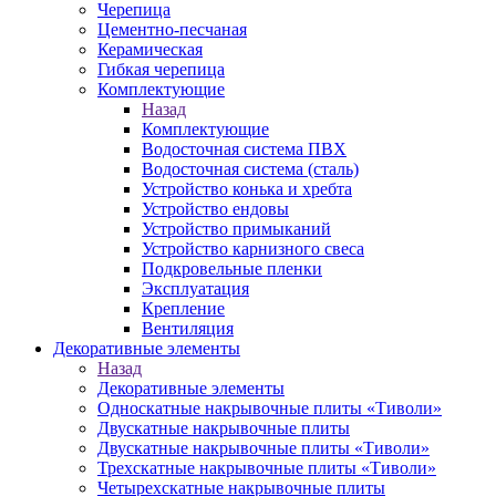
Черепица
Цементно-песчаная
Керамическая
Гибкая черепица
Комплектующие
Назад
Комплектующие
Водосточная система ПВХ
Водосточная система (сталь)
Устройство конька и хребта
Устройство ендовы
Устройство примыканий
Устройство карнизного свеса
Подкровельные пленки
Эксплуатация
Крепление
Вентиляция
Декоративные элементы
Назад
Декоративные элементы
Односкатные накрывочные плиты «Тиволи»
Двускатные накрывочные плиты
Двускатные накрывочные плиты «Тиволи»
Трехскатные накрывочные плиты «Тиволи»
Четырехскатные накрывочные плиты