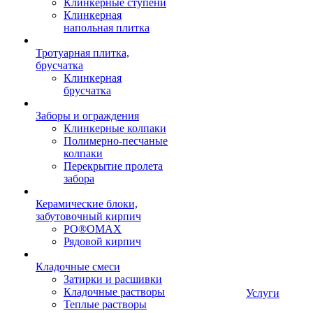
Клинкерные ступени
Клинкерная
напольная плитка
Тротуарная плитка,
брусчатка
Клинкерная
брусчатка
Заборы и ограждения
Клинкерные колпаки
Полимерно-песчаные
колпаки
Перекрытие пролета
забора
Керамические блоки,
забутовочный кирпич
PO®OMAX
Рядовой кирпич
Кладочные смеси
Затирки и расшивки
Кладочные растворы
Услуги
Теплые растворы