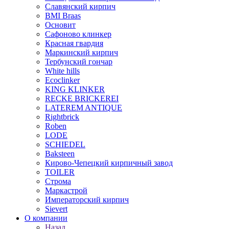
Славянский кирпич
BMI Braas
Основит
Сафоново клинкер
Красная гвардия
Маркинский кирпич
Тербунский гончар
White hills
Ecoclinker
KING KLINKER
RECKE BRICKEREI
LATEREM ANTIQUE
Rightbrick
Roben
LODE
SCHIEDEL
Baksteen
Кирово-Чепецкий кирпичный завод
TOILER
Строма
Маркастрой
Императорский кирпич
Sievert
О компании
Назад