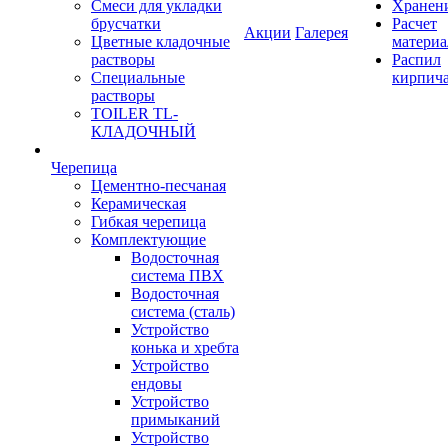
Смеси для укладки
Хранен
брусчатки
Расчет
Акции
Галерея
Цветные кладочные
материа
растворы
Распил
Специальные
кирпич
растворы
TOILER TL-
КЛАДОЧНЫЙ
Черепица
Цементно-песчаная
Керамическая
Гибкая черепица
Комплектующие
Водосточная
система ПВХ
Водосточная
система (сталь)
Устройство
конька и хребта
Устройство
ендовы
Устройство
примыканий
Устройство