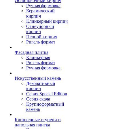
Облицовочный кирпич
Ручная формовка
Керамический
кирпич
Клинкерный кирпич
Огнеупорный
кирпич
Печной кирпич
Ригель формат
Фасадная плитка
Клинкерная
Ригель формат
Ручная формовка
Искусственный камень
Декоративный
кирпич
Серия Special Edition
Серия скала
Крупноформатный
камень
Клинкерные ступени и
напольная плитка