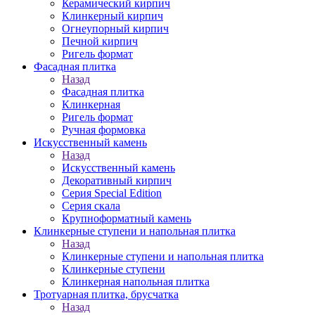
Керамический кирпич
Клинкерный кирпич
Огнеупорный кирпич
Печной кирпич
Ригель формат
Фасадная плитка
Назад
Фасадная плитка
Клинкерная
Ригель формат
Ручная формовка
Искусственный камень
Назад
Искусственный камень
Декоративный кирпич
Серия Special Edition
Серия скала
Крупноформатный камень
Клинкерные ступени и напольная плитка
Назад
Клинкерные ступени и напольная плитка
Клинкерные ступени
Клинкерная напольная плитка
Тротуарная плитка, брусчатка
Назад