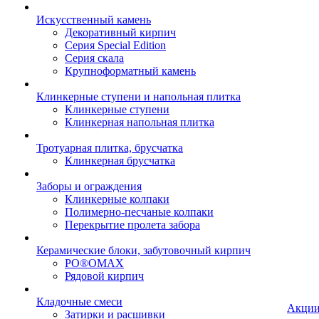
Искусственный камень
Декоративный кирпич
Серия Special Edition
Серия скала
Крупноформатный камень
Клинкерные ступени и напольная плитка
Клинкерные ступени
Клинкерная напольная плитка
Тротуарная плитка, брусчатка
Клинкерная брусчатка
Заборы и ограждения
Клинкерные колпаки
Полимерно-песчаные колпаки
Перекрытие пролета забора
Керамические блоки, забутовочный кирпич
PO®OMAX
Рядовой кирпич
Кладочные смеси
Акци
Затирки и расшивки