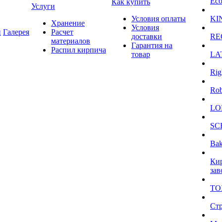
Eco
Как купить
Услуги
Условия оплаты
KI
Хранение
Условия
и
Галерея
Расчет
доставки
RE
материалов
Гарантия на
Распил кирпича
товар
LA
Rig
Ro
LO
SC
Bak
Ки
зав
TO
Ст