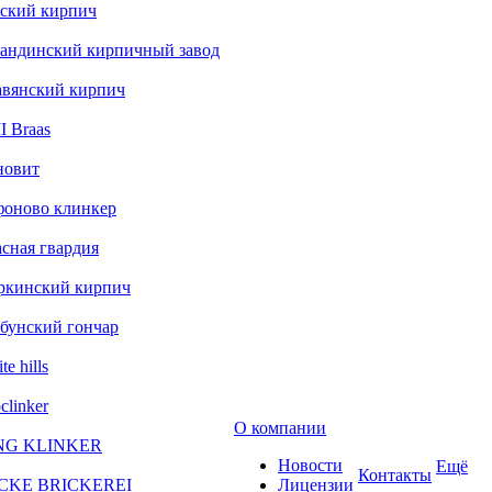
ский кирпич
андинский кирпичный завод
авянский кирпич
 Braas
новит
фоново клинкер
сная гвардия
ркинский кирпич
бунский гончар
te hills
clinker
О компании
NG KLINKER
Новости
Ещё
Контакты
CKE BRICKEREI
Лицензии