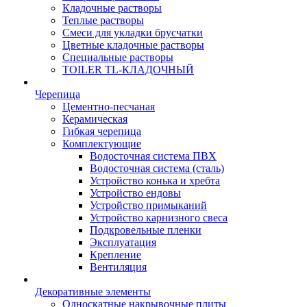
Кладочные растворы
Теплые растворы
Смеси для укладки брусчатки
Цветные кладочные растворы
Специальные растворы
TOILER TL-КЛАДОЧНЫЙ
Черепица
Цементно-песчаная
Керамическая
Гибкая черепица
Комплектующие
Водосточная система ПВХ
Водосточная система (сталь)
Устройство конька и хребта
Устройство ендовы
Устройство примыканий
Устройство карнизного свеса
Подкровельные пленки
Эксплуатация
Крепление
Вентиляция
Декоративные элементы
Односкатные накрывочные плиты