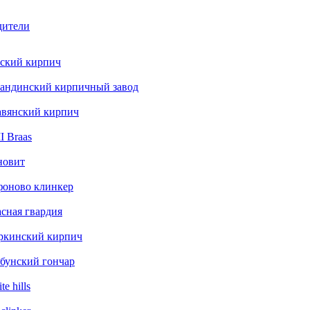
дители
ский кирпич
андинский кирпичный завод
авянский кирпич
 Braas
новит
фоново клинкер
сная гвардия
ркинский кирпич
бунский гончар
te hills