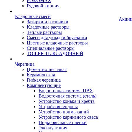
PO®OMAX
Рядовой кирпич
Кладочные смеси
Акци
Затирки и расшивки
Кладочные растворы
Теплые растворы
Смеси для укладки брусчатки
Цветные кладочные растворы
Специальные растворы
TOILER TL-КЛАДОЧНЫЙ
Черепица
Цементно-песчаная
Керамическая
Гибкая черепица
Комплектующие
Водосточная система ПВХ
Водосточная система (сталь)
Устройство конька и хребта
Устройство ендовы
Устройство примыканий
Устройство карнизного свеса
Подкровельные пленки
Эксплуатация