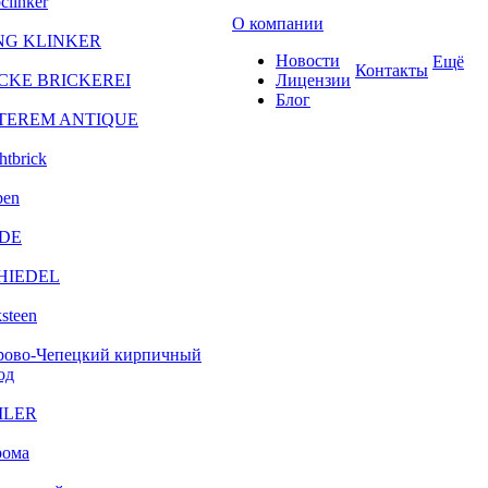
clinker
О компании
NG KLINKER
Новости
Ещё
Контакты
CKE BRICKEREI
Лицензии
Блог
TEREM ANTIQUE
htbrick
ben
DE
HIEDEL
steen
рово-Чепецкий кирпичный
од
ILER
рома