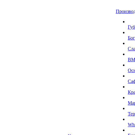
Произво
Губ
Бог
Сл
BMI
Ос
Са
Кра
Ма
Тер
Whi