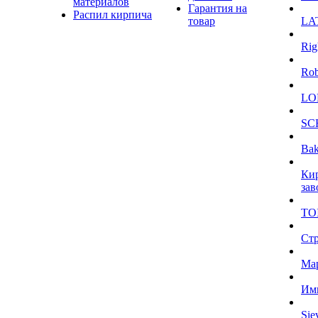
материалов
Гарантия на
Распил кирпича
товар
LA
Rig
Ro
LO
SC
Bak
Ки
зав
TO
Ст
Ма
Им
Sie