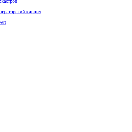
ркастрой
ператорский кирпич
vert