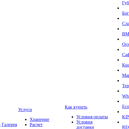
Губ
Бог
Сл
BMI
Ос
Са
Кра
Ма
Тер
Whi
Eco
Как купить
Услуги
Условия оплаты
KI
Хранение
Условия
и
Галерея
Расчет
доставки
RE