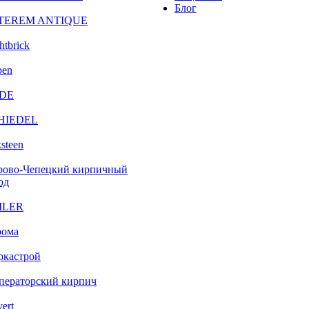
Блог
TEREM ANTIQUE
htbrick
ben
DE
HIEDEL
steen
рово-Чепецкий кирпичный
од
ILER
рома
ркастрой
ператорский кирпич
vert