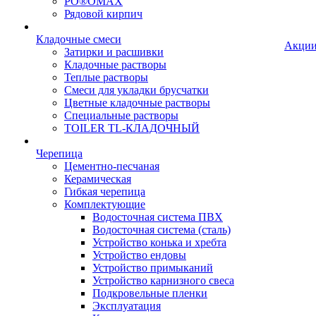
PO®OMAX
Рядовой кирпич
Кладочные смеси
Акци
Затирки и расшивки
Кладочные растворы
Теплые растворы
Смеси для укладки брусчатки
Цветные кладочные растворы
Специальные растворы
TOILER TL-КЛАДОЧНЫЙ
Черепица
Цементно-песчаная
Керамическая
Гибкая черепица
Комплектующие
Водосточная система ПВХ
Водосточная система (сталь)
Устройство конька и хребта
Устройство ендовы
Устройство примыканий
Устройство карнизного свеса
Подкровельные пленки
Эксплуатация