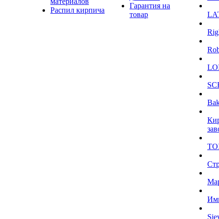
материалов
Гарантия на
Распил кирпича
товар
LA
Rig
Ro
LO
SC
Bak
Ки
зав
TO
Ст
Ма
Им
Sie