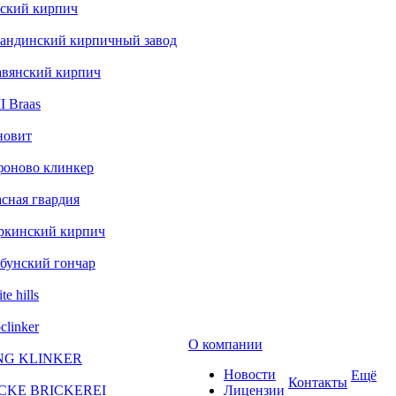
ский кирпич
андинский кирпичный завод
авянский кирпич
 Braas
новит
фоново клинкер
сная гвардия
ркинский кирпич
бунский гончар
te hills
clinker
О компании
NG KLINKER
Новости
Ещё
Контакты
CKE BRICKEREI
Лицензии