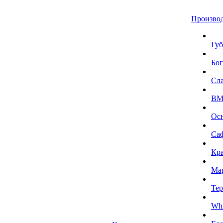
Произво
Губ
Бог
Сл
BMI
Ос
Са
Кра
Ма
Тер
Whi