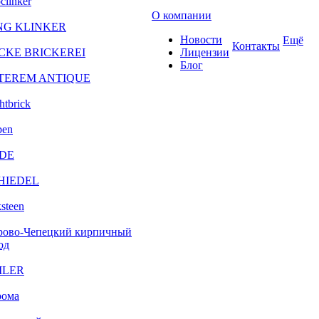
clinker
О компании
NG KLINKER
Новости
Ещё
Контакты
CKE BRICKEREI
Лицензии
Блог
TEREM ANTIQUE
htbrick
ben
DE
HIEDEL
steen
рово-Чепецкий кирпичный
од
ILER
рома