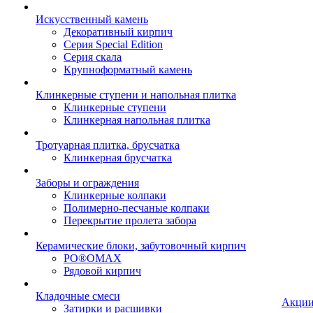
Искусственный камень
Декоративный кирпич
Серия Special Edition
Серия скала
Крупноформатный камень
Клинкерные ступени и напольная плитка
Клинкерные ступени
Клинкерная напольная плитка
Тротуарная плитка, брусчатка
Клинкерная брусчатка
Заборы и ограждения
Клинкерные колпаки
Полимерно-песчаные колпаки
Перекрытие пролета забора
Керамические блоки, забутовочный кирпич
PO®OMAX
Рядовой кирпич
Кладочные смеси
Акци
Затирки и расшивки