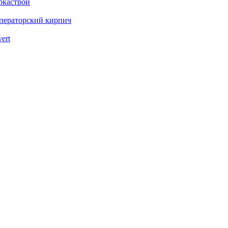
ркастрой
ператорский кирпич
vert