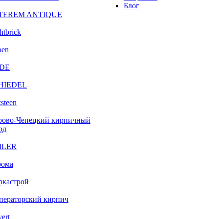
Блог
TEREM ANTIQUE
htbrick
ben
DE
HIEDEL
steen
рово-Чепецкий кирпичный
од
ILER
рома
ркастрой
ператорский кирпич
vert