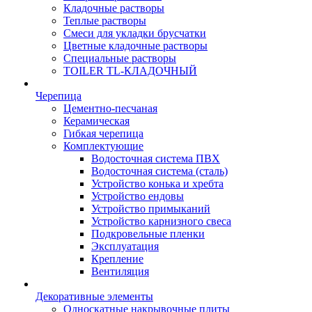
Кладочные растворы
Теплые растворы
Смеси для укладки брусчатки
Цветные кладочные растворы
Специальные растворы
TOILER TL-КЛАДОЧНЫЙ
Черепица
Цементно-песчаная
Керамическая
Гибкая черепица
Комплектующие
Водосточная система ПВХ
Водосточная система (сталь)
Устройство конька и хребта
Устройство ендовы
Устройство примыканий
Устройство карнизного свеса
Подкровельные пленки
Эксплуатация
Крепление
Вентиляция
Декоративные элементы
Односкатные накрывочные плиты