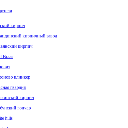
дители
ский кирпич
андинский кирпичный завод
авянский кирпич
 Braas
новит
фоново клинкер
сная гвардия
ркинский кирпич
бунский гончар
te hills