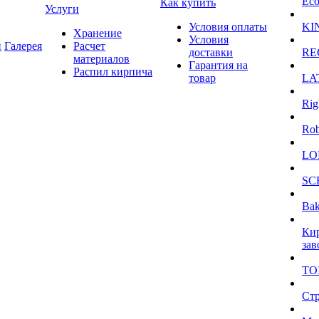
Eco
Как купить
Услуги
Условия оплаты
KI
Хранение
Условия
и
Галерея
Расчет
доставки
RE
материалов
Гарантия на
Распил кирпича
товар
LA
Rig
Ro
LO
SC
Bak
Ки
зав
TO
Ст