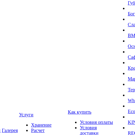
Губ
Бог
Сл
BMI
Ос
Са
Кра
Ма
Тер
Whi
Eco
Как купить
Услуги
Условия оплаты
KI
Хранение
Условия
и
Галерея
Расчет
доставки
RE