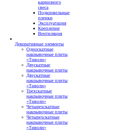
карнизного
свеса
Подкровельные
пленки
Эксплуатация
Крепление
Вентиляция
Декоративные элементы
Односкатные
накрывочные плиты
«Тиволи»
Двускатные
накрывочные плиты
Двускатные
накрывочные плиты
«Тиволи»
Трехскатные
накрывочные плиты
«Тиволи»
Четырехскатные
накрывочные плиты
Четырехскатные
накрывочные плиты
«Тиволи»