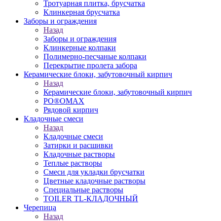
Тротуарная плитка, брусчатка
Клинкерная брусчатка
Заборы и ограждения
Назад
Заборы и ограждения
Клинкерные колпаки
Полимерно-песчаные колпаки
Перекрытие пролета забора
Керамические блоки, забутовочный кирпич
Назад
Керамические блоки, забутовочный кирпич
PO®OMAX
Рядовой кирпич
Кладочные смеси
Назад
Кладочные смеси
Затирки и расшивки
Кладочные растворы
Теплые растворы
Смеси для укладки брусчатки
Цветные кладочные растворы
Специальные растворы
TOILER TL-КЛАДОЧНЫЙ
Черепица
Назад