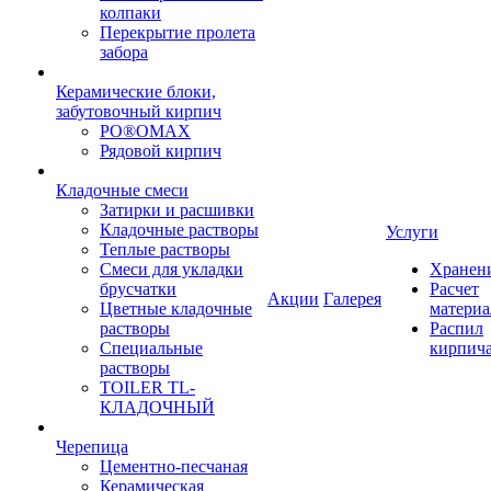
колпаки
Перекрытие пролета
забора
Керамические блоки,
забутовочный кирпич
PO®OMAX
Рядовой кирпич
Кладочные смеси
Затирки и расшивки
Кладочные растворы
Услуги
Теплые растворы
Смеси для укладки
Хранен
брусчатки
Расчет
Акции
Галерея
Цветные кладочные
материа
растворы
Распил
Специальные
кирпич
растворы
TOILER TL-
КЛАДОЧНЫЙ
Черепица
Цементно-песчаная
Керамическая