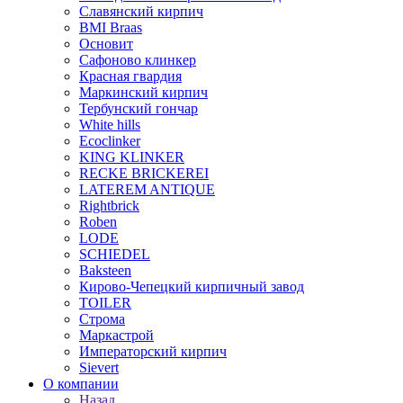
Славянский кирпич
BMI Braas
Основит
Сафоново клинкер
Красная гвардия
Маркинский кирпич
Тербунский гончар
White hills
Ecoclinker
KING KLINKER
RECKE BRICKEREI
LATEREM ANTIQUE
Rightbrick
Roben
LODE
SCHIEDEL
Baksteen
Кирово-Чепецкий кирпичный завод
TOILER
Строма
Маркастрой
Императорский кирпич
Sievert
О компании
Назад