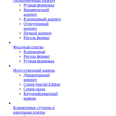
Облицовочный кирпич
Ручная формовка
Керамический
кирпич
Клинкерный кирпич
Огнеупорный
кирпич
Печной кирпич
Ригель формат
Фасадная плитка
Клинкерная
Ригель формат
Ручная формовка
Искусственный камень
Декоративный
кирпич
Серия Special Edition
Серия скала
Крупноформатный
камень
Клинкерные ступени и
напольная плитка