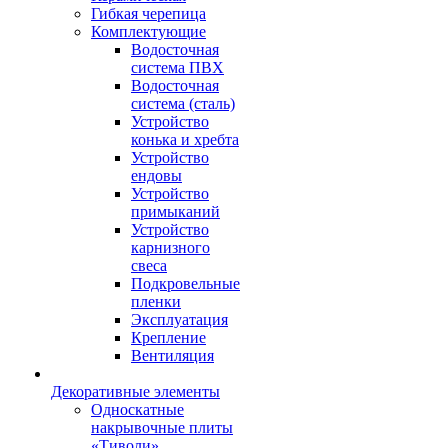
Гибкая черепица
Комплектующие
Водосточная
система ПВХ
Водосточная
система (сталь)
Устройство
конька и хребта
Устройство
ендовы
Устройство
примыканий
Устройство
карнизного
свеса
Подкровельные
пленки
Эксплуатация
Крепление
Вентиляция
Декоративные элементы
Односкатные
накрывочные плиты
«Тиволи»