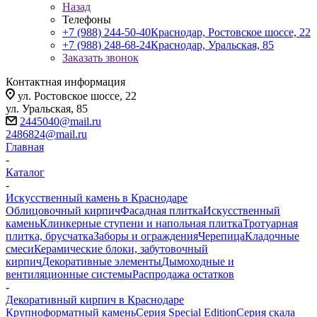
Назад
Телефоны
+7 (988) 244-50-40
Краснодар, Ростовское шоссе, 22
+7 (988) 248-68-24
Краснодар, Уральская, 85
Заказать звонок
Контактная информация
ул. Ростовское шоссе, 22
ул. Уральская, 85
2445040@mail.ru
2486824@mail.ru
Главная
-
Каталог
-
Искусственный камень в Краснодаре
Облицовочный кирпич
Фасадная плитка
Искусственный
камень
Клинкерные ступени и напольная плитка
Тротуарная
плитка, брусчатка
Заборы и ограждения
Черепица
Кладочные
смеси
Керамические блоки, забутовочный
кирпич
Декоративные элементы
Дымоходные и
вентиляционные системы
Распродажа остатков
-
Декоративный кирпич в Краснодаре
Крупноформатный камень
Серия Special Edition
Серия скала