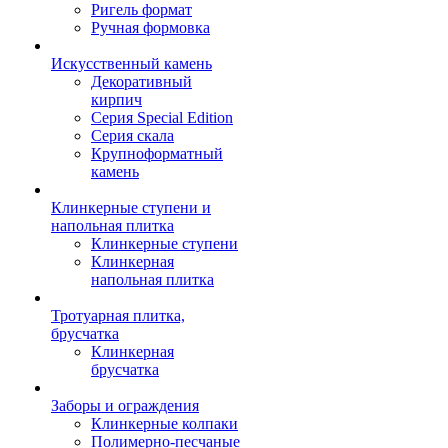
Ригель формат
Ручная формовка
Искусственный камень
Декоративный
кирпич
Серия Special Edition
Серия скала
Крупноформатный
камень
Клинкерные ступени и
напольная плитка
Клинкерные ступени
Клинкерная
напольная плитка
Тротуарная плитка,
брусчатка
Клинкерная
брусчатка
Заборы и ограждения
Клинкерные колпаки
Полимерно-песчаные