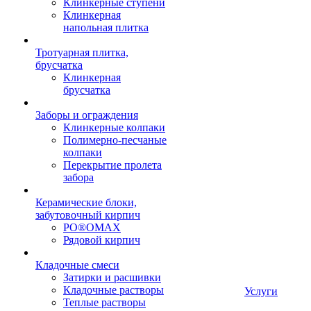
Клинкерные ступени
Клинкерная
напольная плитка
Тротуарная плитка,
брусчатка
Клинкерная
брусчатка
Заборы и ограждения
Клинкерные колпаки
Полимерно-песчаные
колпаки
Перекрытие пролета
забора
Керамические блоки,
забутовочный кирпич
PO®OMAX
Рядовой кирпич
Кладочные смеси
Затирки и расшивки
Кладочные растворы
Услуги
Теплые растворы