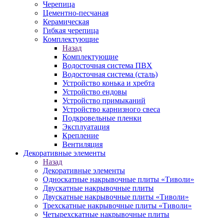
Черепица
Цементно-песчаная
Керамическая
Гибкая черепица
Комплектующие
Назад
Комплектующие
Водосточная система ПВХ
Водосточная система (сталь)
Устройство конька и хребта
Устройство ендовы
Устройство примыканий
Устройство карнизного свеса
Подкровельные пленки
Эксплуатация
Крепление
Вентиляция
Декоративные элементы
Назад
Декоративные элементы
Односкатные накрывочные плиты «Тиволи»
Двускатные накрывочные плиты
Двускатные накрывочные плиты «Тиволи»
Трехскатные накрывочные плиты «Тиволи»
Четырехскатные накрывочные плиты