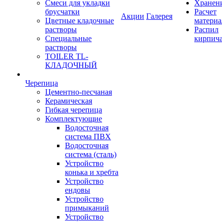
Смеси для укладки
Хранен
брусчатки
Расчет
Акции
Галерея
Цветные кладочные
материа
растворы
Распил
Специальные
кирпич
растворы
TOILER TL-
КЛАДОЧНЫЙ
Черепица
Цементно-песчаная
Керамическая
Гибкая черепица
Комплектующие
Водосточная
система ПВХ
Водосточная
система (сталь)
Устройство
конька и хребта
Устройство
ендовы
Устройство
примыканий
Устройство