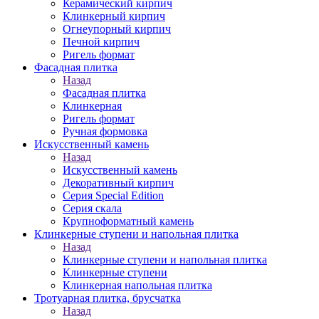
Керамический кирпич
Клинкерный кирпич
Огнеупорный кирпич
Печной кирпич
Ригель формат
Фасадная плитка
Назад
Фасадная плитка
Клинкерная
Ригель формат
Ручная формовка
Искусственный камень
Назад
Искусственный камень
Декоративный кирпич
Серия Special Edition
Серия скала
Крупноформатный камень
Клинкерные ступени и напольная плитка
Назад
Клинкерные ступени и напольная плитка
Клинкерные ступени
Клинкерная напольная плитка
Тротуарная плитка, брусчатка
Назад