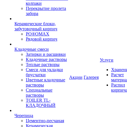
колпаки
Перекрытие пролета
забора
Керамические блоки,
забутовочный кирпич
PO®OMAX
Рядовой кирпич
Кладочные смеси
Затирки и расшивки
Кладочные растворы
Услуги
Теплые растворы
Смеси для укладки
Хранен
брусчатки
Расчет
Акции
Галерея
Цветные кладочные
материа
растворы
Распил
Специальные
кирпич
растворы
TOILER TL-
КЛАДОЧНЫЙ
Черепица
Цементно-песчаная
Керамическая