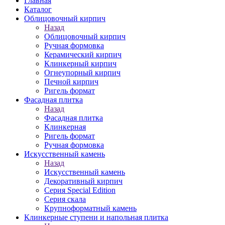
Главная
Каталог
Облицовочный кирпич
Назад
Облицовочный кирпич
Ручная формовка
Керамический кирпич
Клинкерный кирпич
Огнеупорный кирпич
Печной кирпич
Ригель формат
Фасадная плитка
Назад
Фасадная плитка
Клинкерная
Ригель формат
Ручная формовка
Искусственный камень
Назад
Искусственный камень
Декоративный кирпич
Серия Special Edition
Серия скала
Крупноформатный камень
Клинкерные ступени и напольная плитка