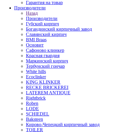
Гарантия на товар
Производители
Назад
Производители
Губский кирпич
Богандинский кирпичный завод
Славянский кирпич
BMI Braas
Основит
Сафоново клинкер
Красная гвардия
Маркинский кирпич
Тербунский гончар
White hills
Ecoclinker
KING KLINKER
RECKE BRICKEREI
LATEREM ANTIQUE
Rightbrick
Roben
LODE
SCHIEDEL
Baksteen
Кирово-Чепецкий кирпичный завод
TOILER