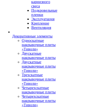
карнизного
свеса
Подкровельные
пленки
Эксплуатация
Крепление
Вентиляция
Декоративные элементы
Односкатные
накрывочные плиты
«Тиволи»
Двускатные
накрывочные плиты
Двускатные
накрывочные плиты
«Тиволи»
Трехскатные
накрывочные плиты
«Тиволи»
Четырехскатные
накрывочные плиты
Четырехскатные
накрывочные плиты
«Тиволи»