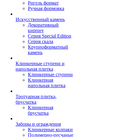
Ригель формат
Ручная формовка
Искусственный камень
Декоративный
кирпич
Серия Special Edition
Серия скала
Крупноформатный
камень
Клинкерные ступени и
напольная плитка
Клинкерные ступени
Клинкерная
напольная плитка
Тротуарная плитка,
брусчатка
Клинкерная
брусчатка
Заборы и ограждения
Клинкерные колпаки
Полимерно-песчаные