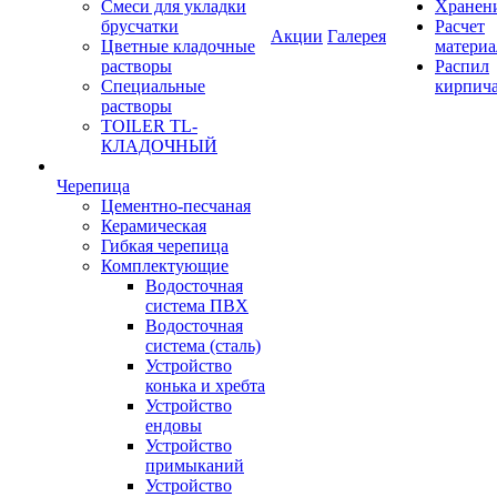
Смеси для укладки
Хранен
брусчатки
Расчет
Акции
Галерея
Цветные кладочные
материа
растворы
Распил
Специальные
кирпич
растворы
TOILER TL-
КЛАДОЧНЫЙ
Черепица
Цементно-песчаная
Керамическая
Гибкая черепица
Комплектующие
Водосточная
система ПВХ
Водосточная
система (сталь)
Устройство
конька и хребта
Устройство
ендовы
Устройство
примыканий
Устройство