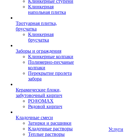
Клинкерные ступени
Клинкерная
напольная плитка
Тротуарная плитка,
брусчатка
Клинкерная
брусчатка
Заборы и ограждения
Клинкерные колпаки
Полимерно-песчаные
колпаки
Перекрытие пролета
забора
Керамические блоки,
забутовочный кирпич
PO®OMAX
Рядовой кирпич
Кладочные смеси
Затирки и расшивки
Кладочные растворы
Услуги
Теплые растворы