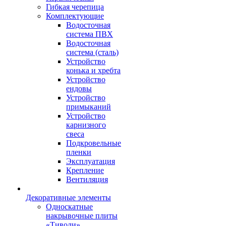
Гибкая черепица
Комплектующие
Водосточная
система ПВХ
Водосточная
система (сталь)
Устройство
конька и хребта
Устройство
ендовы
Устройство
примыканий
Устройство
карнизного
свеса
Подкровельные
пленки
Эксплуатация
Крепление
Вентиляция
Декоративные элементы
Односкатные
накрывочные плиты
«Тиволи»