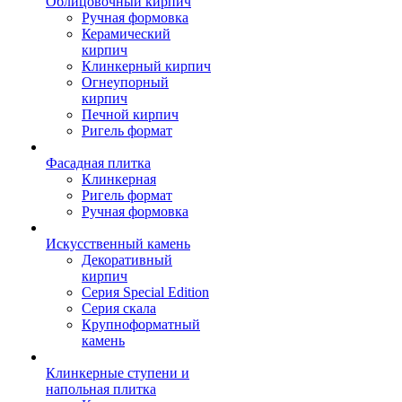
Облицовочный кирпич
Ручная формовка
Керамический
кирпич
Клинкерный кирпич
Огнеупорный
кирпич
Печной кирпич
Ригель формат
Фасадная плитка
Клинкерная
Ригель формат
Ручная формовка
Искусственный камень
Декоративный
кирпич
Серия Special Edition
Серия скала
Крупноформатный
камень
Клинкерные ступени и
напольная плитка