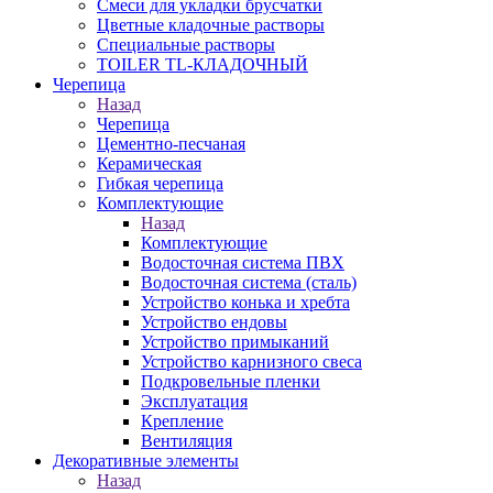
Смеси для укладки брусчатки
Цветные кладочные растворы
Специальные растворы
TOILER TL-КЛАДОЧНЫЙ
Черепица
Назад
Черепица
Цементно-песчаная
Керамическая
Гибкая черепица
Комплектующие
Назад
Комплектующие
Водосточная система ПВХ
Водосточная система (сталь)
Устройство конька и хребта
Устройство ендовы
Устройство примыканий
Устройство карнизного свеса
Подкровельные пленки
Эксплуатация
Крепление
Вентиляция
Декоративные элементы
Назад