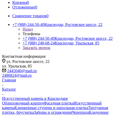
Корзина
0
Отложенные
0
Сравнение товаров
0
+7 (988) 244-50-40
Краснодар, Ростовское шоссе, 22
Назад
Телефоны
+7 (988) 244-50-40
Краснодар, Ростовское шоссе, 22
+7 (988) 248-68-24
Краснодар, Уральская, 85
Заказать звонок
Контактная информация
ул. Ростовское шоссе, 22
ул. Уральская, 85
2445040@mail.ru
2486824@mail.ru
Главная
-
Каталог
-
Искусственный камень в Краснодаре
Облицовочный кирпич
Фасадная плитка
Искусственный
камень
Клинкерные ступени и напольная плитка
Тротуарная
плитка, брусчатка
Заборы и ограждения
Черепица
Кладочные