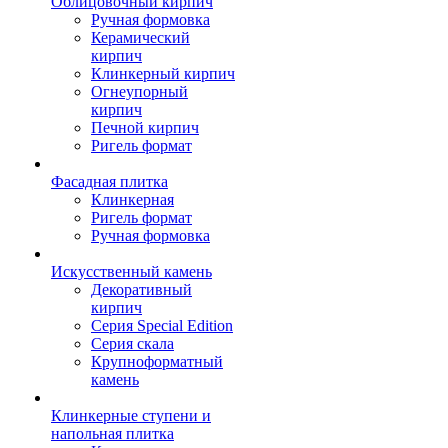
Облицовочный кирпич
Ручная формовка
Керамический
кирпич
Клинкерный кирпич
Огнеупорный
кирпич
Печной кирпич
Ригель формат
Фасадная плитка
Клинкерная
Ригель формат
Ручная формовка
Искусственный камень
Декоративный
кирпич
Серия Special Edition
Серия скала
Крупноформатный
камень
Клинкерные ступени и
напольная плитка