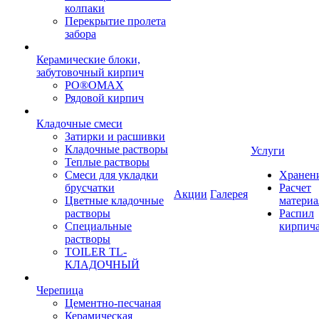
колпаки
Перекрытие пролета
забора
Керамические блоки,
забутовочный кирпич
PO®OMAX
Рядовой кирпич
Кладочные смеси
Затирки и расшивки
Кладочные растворы
Услуги
Теплые растворы
Смеси для укладки
Хранен
брусчатки
Расчет
Акции
Галерея
Цветные кладочные
материа
растворы
Распил
Специальные
кирпич
растворы
TOILER TL-
КЛАДОЧНЫЙ
Черепица
Цементно-песчаная
Керамическая