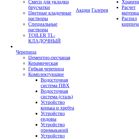
Смеси для укладки
Хранен
брусчатки
Расчет
Акции
Галерея
Цветные кладочные
материа
растворы
Распил
Специальные
кирпич
растворы
TOILER TL-
КЛАДОЧНЫЙ
Черепица
Цементно-песчаная
Керамическая
Гибкая черепица
Комплектующие
Водосточная
система ПВХ
Водосточная
система (сталь)
Устройство
конька и хребта
Устройство
ендовы
Устройство
примыканий
Устройство