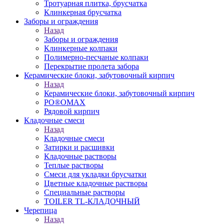
Тротуарная плитка, брусчатка
Клинкерная брусчатка
Заборы и ограждения
Назад
Заборы и ограждения
Клинкерные колпаки
Полимерно-песчаные колпаки
Перекрытие пролета забора
Керамические блоки, забутовочный кирпич
Назад
Керамические блоки, забутовочный кирпич
PO®OMAX
Рядовой кирпич
Кладочные смеси
Назад
Кладочные смеси
Затирки и расшивки
Кладочные растворы
Теплые растворы
Смеси для укладки брусчатки
Цветные кладочные растворы
Специальные растворы
TOILER TL-КЛАДОЧНЫЙ
Черепица
Назад