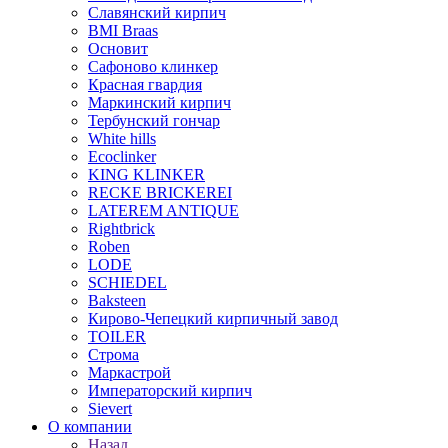
Славянский кирпич
BMI Braas
Основит
Сафоново клинкер
Красная гвардия
Маркинский кирпич
Тербунский гончар
White hills
Ecoclinker
KING KLINKER
RECKE BRICKEREI
LATEREM ANTIQUE
Rightbrick
Roben
LODE
SCHIEDEL
Baksteen
Кирово-Чепецкий кирпичный завод
TOILER
Строма
Маркастрой
Императорский кирпич
Sievert
О компании
Назад