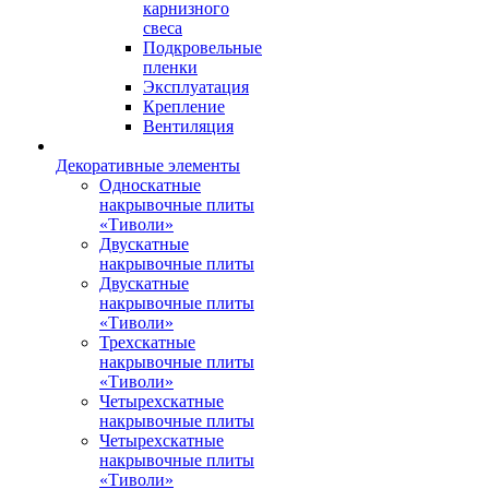
карнизного
свеса
Подкровельные
пленки
Эксплуатация
Крепление
Вентиляция
Декоративные элементы
Односкатные
накрывочные плиты
«Тиволи»
Двускатные
накрывочные плиты
Двускатные
накрывочные плиты
«Тиволи»
Трехскатные
накрывочные плиты
«Тиволи»
Четырехскатные
накрывочные плиты
Четырехскатные
накрывочные плиты
«Тиволи»