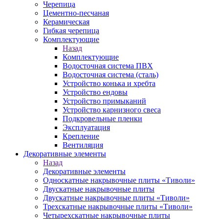
Черепица
Цементно-песчаная
Керамическая
Гибкая черепица
Комплектующие
Назад
Комплектующие
Водосточная система ПВХ
Водосточная система (сталь)
Устройство конька и хребта
Устройство ендовы
Устройство примыканий
Устройство карнизного свеса
Подкровельные пленки
Эксплуатация
Крепление
Вентиляция
Декоративные элементы
Назад
Декоративные элементы
Односкатные накрывочные плиты «Тиволи»
Двускатные накрывочные плиты
Двускатные накрывочные плиты «Тиволи»
Трехскатные накрывочные плиты «Тиволи»
Четырехскатные накрывочные плиты