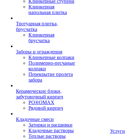
Клинкерные ступени
Клинкерная
напольная плитка
Тротуарная плитка,
брусчатка
Клинкерная
брусчатка
Заборы и ограждения
Клинкерные колпаки
Полимерно-песчаные
колпаки
Перекрытие пролета
забора
Керамические блоки,
забутовочный кирпич
PO®OMAX
Рядовой кирпич
Кладочные смеси
Затирки и расшивки
Кладочные растворы
Услуги
Теплые растворы