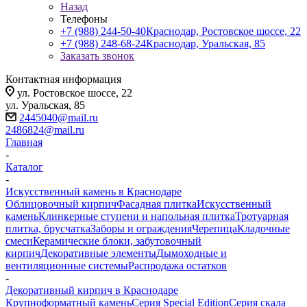
Назад
Телефоны
+7 (988) 244-50-40
Краснодар, Ростовское шоссе, 22
+7 (988) 248-68-24
Краснодар, Уральская, 85
Заказать звонок
Контактная информация
ул. Ростовское шоссе, 22
ул. Уральская, 85
2445040@mail.ru
2486824@mail.ru
Главная
-
Каталог
-
Искусственный камень в Краснодаре
Облицовочный кирпич
Фасадная плитка
Искусственный
камень
Клинкерные ступени и напольная плитка
Тротуарная
плитка, брусчатка
Заборы и ограждения
Черепица
Кладочные
смеси
Керамические блоки, забутовочный
кирпич
Декоративные элементы
Дымоходные и
вентиляционные системы
Распродажа остатков
-
Декоративный кирпич в Краснодаре
Крупноформатный камень
Серия Special Edition
Серия скала