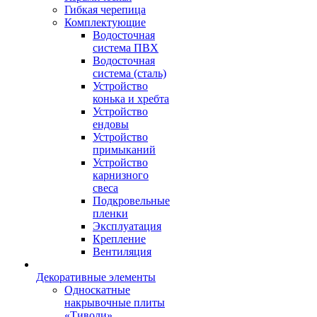
Гибкая черепица
Комплектующие
Водосточная
система ПВХ
Водосточная
система (сталь)
Устройство
конька и хребта
Устройство
ендовы
Устройство
примыканий
Устройство
карнизного
свеса
Подкровельные
пленки
Эксплуатация
Крепление
Вентиляция
Декоративные элементы
Односкатные
накрывочные плиты
«Тиволи»