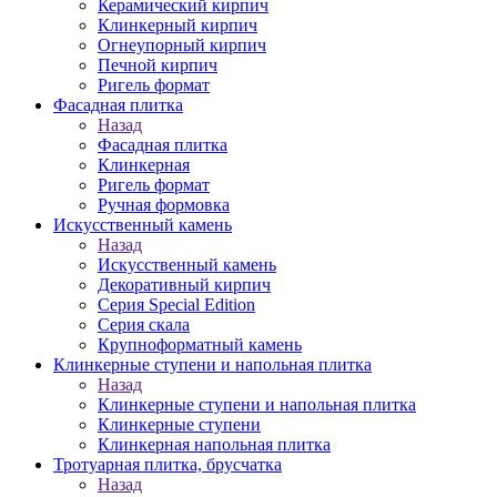
Керамический кирпич
Клинкерный кирпич
Огнеупорный кирпич
Печной кирпич
Ригель формат
Фасадная плитка
Назад
Фасадная плитка
Клинкерная
Ригель формат
Ручная формовка
Искусственный камень
Назад
Искусственный камень
Декоративный кирпич
Серия Special Edition
Серия скала
Крупноформатный камень
Клинкерные ступени и напольная плитка
Назад
Клинкерные ступени и напольная плитка
Клинкерные ступени
Клинкерная напольная плитка
Тротуарная плитка, брусчатка
Назад