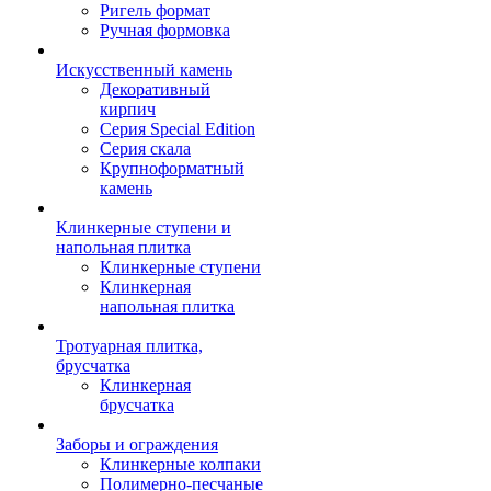
Ригель формат
Ручная формовка
Искусственный камень
Декоративный
кирпич
Серия Special Edition
Серия скала
Крупноформатный
камень
Клинкерные ступени и
напольная плитка
Клинкерные ступени
Клинкерная
напольная плитка
Тротуарная плитка,
брусчатка
Клинкерная
брусчатка
Заборы и ограждения
Клинкерные колпаки
Полимерно-песчаные