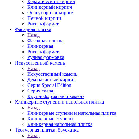
Керамический кирпич
Клинкерный кирпич
Огнеупорный кирпич
Печной кирпич
Ригель формат
Фасадная плитка
Назад
Фасадная плитка
Клинкерная
Ригель формат
Ручная формовка
Искусственный камень
Назад
Искусственный камень
Декоративный кирпич
Серия Special Edition
Серия скала
Крупноформатный камень
Клинкерные ступени и напольная плитка
Назад
Клинкерные ступени и напольная плитка
Клинкерные ступени
Клинкерная напольная плитка
Тротуарная плитка, брусчатка
Назад