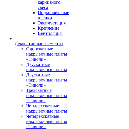
карнизного
свеса
Подкровельные
пленки
Эксплуатация
Крепление
Вентиляция
Декоративные элементы
Односкатные
накрывочные плиты
«Тиволи»
Двускатные
накрывочные плиты
Двускатные
накрывочные плиты
«Тиволи»
Трехскатные
накрывочные плиты
«Тиволи»
Четырехскатные
накрывочные плиты
Четырехскатные
накрывочные плиты
«Тиволи»