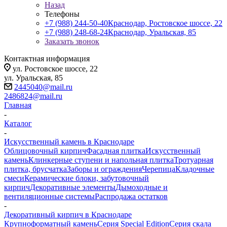
Назад
Телефоны
+7 (988) 244-50-40
Краснодар, Ростовское шоссе, 22
+7 (988) 248-68-24
Краснодар, Уральская, 85
Заказать звонок
Контактная информация
ул. Ростовское шоссе, 22
ул. Уральская, 85
2445040@mail.ru
2486824@mail.ru
Главная
-
Каталог
-
Искусственный камень в Краснодаре
Облицовочный кирпич
Фасадная плитка
Искусственный
камень
Клинкерные ступени и напольная плитка
Тротуарная
плитка, брусчатка
Заборы и ограждения
Черепица
Кладочные
смеси
Керамические блоки, забутовочный
кирпич
Декоративные элементы
Дымоходные и
вентиляционные системы
Распродажа остатков
-
Декоративный кирпич в Краснодаре
Крупноформатный камень
Серия Special Edition
Серия скала