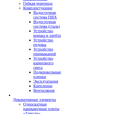
Гибкая черепица
Комплектующие
Водосточная
система ПВХ
Водосточная
система (сталь)
Устройство
конька и хребта
Устройство
ендовы
Устройство
примыканий
Устройство
карнизного
свеса
Подкровельные
пленки
Эксплуатация
Крепление
Вентиляция
Декоративные элементы
Односкатные
накрывочные плиты
«Тиволи»