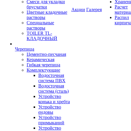
Смеси для укладки
Хранен
брусчатки
Расчет
Акции
Галерея
Цветные кладочные
материа
растворы
Распил
Специальные
кирпич
растворы
TOILER TL-
КЛАДОЧНЫЙ
Черепица
Цементно-песчаная
Керамическая
Гибкая черепица
Комплектующие
Водосточная
система ПВХ
Водосточная
система (сталь)
Устройство
конька и хребта
Устройство
ендовы
Устройство
примыканий
Устройство