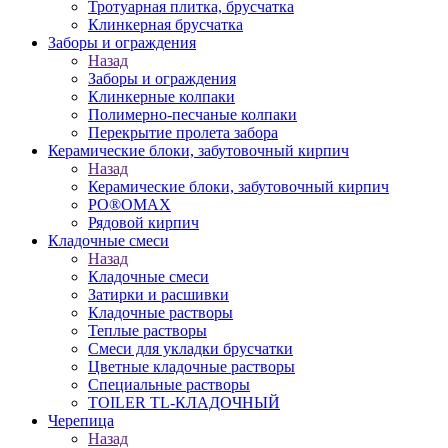
Тротуарная плитка, брусчатка
Клинкерная брусчатка
Заборы и ограждения
Назад
Заборы и ограждения
Клинкерные колпаки
Полимерно-песчаные колпаки
Перекрытие пролета забора
Керамические блоки, забутовочный кирпич
Назад
Керамические блоки, забутовочный кирпич
PO®OMAX
Рядовой кирпич
Кладочные смеси
Назад
Кладочные смеси
Затирки и расшивки
Кладочные растворы
Теплые растворы
Смеси для укладки брусчатки
Цветные кладочные растворы
Специальные растворы
TOILER TL-КЛАДОЧНЫЙ
Черепица
Назад