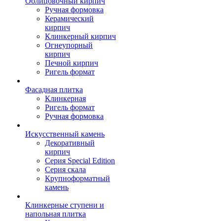
Облицовочный кирпич
Ручная формовка
Керамический
кирпич
Клинкерный кирпич
Огнеупорный
кирпич
Печной кирпич
Ригель формат
Фасадная плитка
Клинкерная
Ригель формат
Ручная формовка
Искусственный камень
Декоративный
кирпич
Серия Special Edition
Серия скала
Крупноформатный
камень
Клинкерные ступени и
напольная плитка