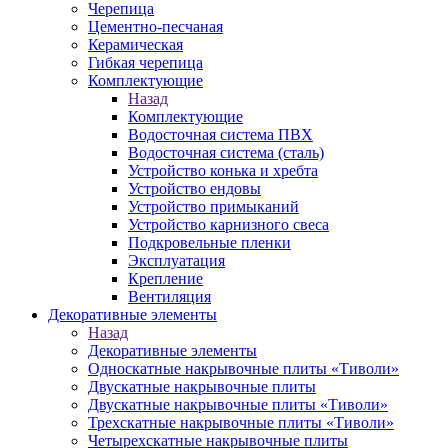
Черепица
Цементно-песчаная
Керамическая
Гибкая черепица
Комплектующие
Назад
Комплектующие
Водосточная система ПВХ
Водосточная система (сталь)
Устройство конька и хребта
Устройство ендовы
Устройство примыканий
Устройство карнизного свеса
Подкровельные пленки
Эксплуатация
Крепление
Вентиляция
Декоративные элементы
Назад
Декоративные элементы
Односкатные накрывочные плиты «Тиволи»
Двускатные накрывочные плиты
Двускатные накрывочные плиты «Тиволи»
Трехскатные накрывочные плиты «Тиволи»
Четырехскатные накрывочные плиты