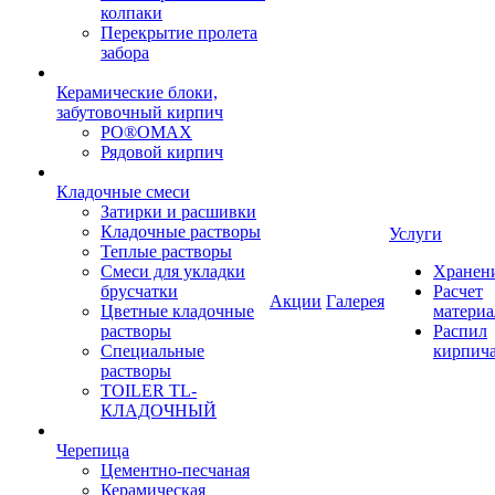
колпаки
Перекрытие пролета
забора
Керамические блоки,
забутовочный кирпич
PO®OMAX
Рядовой кирпич
Кладочные смеси
Затирки и расшивки
Кладочные растворы
Услуги
Теплые растворы
Смеси для укладки
Хранен
брусчатки
Расчет
Акции
Галерея
Цветные кладочные
материа
растворы
Распил
Специальные
кирпич
растворы
TOILER TL-
КЛАДОЧНЫЙ
Черепица
Цементно-песчаная
Керамическая