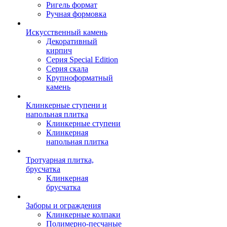
Ригель формат
Ручная формовка
Искусственный камень
Декоративный
кирпич
Серия Special Edition
Серия скала
Крупноформатный
камень
Клинкерные ступени и
напольная плитка
Клинкерные ступени
Клинкерная
напольная плитка
Тротуарная плитка,
брусчатка
Клинкерная
брусчатка
Заборы и ограждения
Клинкерные колпаки
Полимерно-песчаные