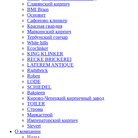
Славянский кирпич
BMI Braas
Основит
Сафоново клинкер
Красная гвардия
Маркинский кирпич
Тербунский гончар
White hills
Ecoclinker
KING KLINKER
RECKE BRICKEREI
LATEREM ANTIQUE
Rightbrick
Roben
LODE
SCHIEDEL
Baksteen
Кирово-Чепецкий кирпичный завод
TOILER
Строма
Маркастрой
Императорский кирпич
Sievert
О компании
Назад