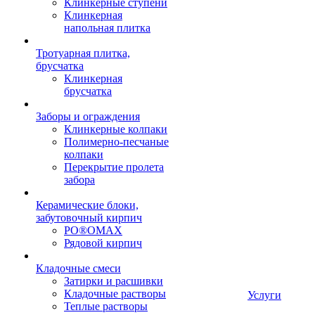
Клинкерные ступени
Клинкерная
напольная плитка
Тротуарная плитка,
брусчатка
Клинкерная
брусчатка
Заборы и ограждения
Клинкерные колпаки
Полимерно-песчаные
колпаки
Перекрытие пролета
забора
Керамические блоки,
забутовочный кирпич
PO®OMAX
Рядовой кирпич
Кладочные смеси
Затирки и расшивки
Кладочные растворы
Услуги
Теплые растворы